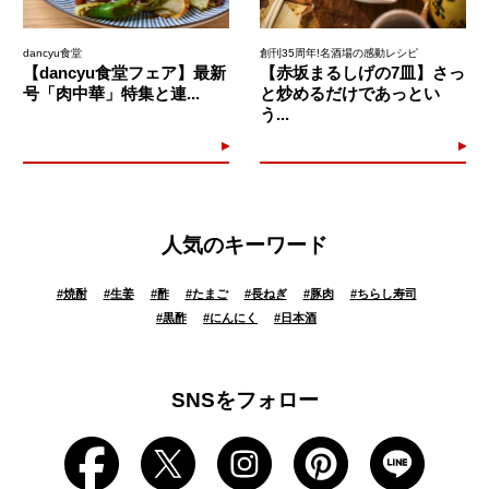
dancyu食堂
創刊35周年!名酒場の感動レシピ
【dancyu食堂フェア】最新
【赤坂まるしげの7皿】さっ
号「肉中華」特集と連...
と炒めるだけであっとい
う...
人気のキーワード
#
焼酎
#
生姜
#
酢
#
たまご
#
長ねぎ
#
豚肉
#
ちらし寿司
#
黒酢
#
にんにく
#
日本酒
SNSをフォロー