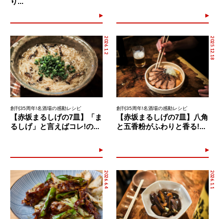
り...
2026.1.2
2025.12.18
創刊35周年!名酒場の感動レシピ
創刊35周年!名酒場の感動レシピ
【赤坂まるしげの7皿】「ま
【赤坂まるしげの7皿】八角
るしげ」と言えばコレ!の...
と五香粉がふわりと香る!...
2026.6.4
2026.1.1