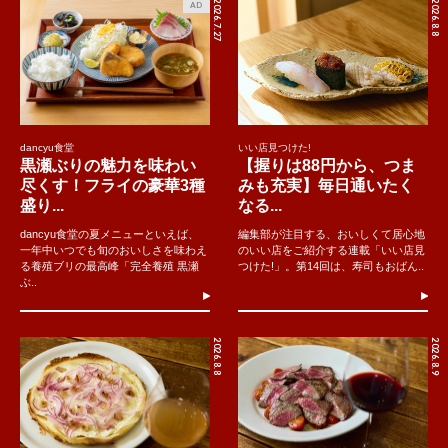
2026.7.27
2026.8.8
AD
dancyu食堂
いい店見つけた!
黒瀬ぶりの魅力を味わい
【握りは88円から、つま
尽くす！フライの豪華3種
みも充実】毎日通いたく
盛り...
なる...
dancyu食堂の夏メニューといえば、
編集部が注目する、おいしくて居心地
一年中いつでも旬のおいしさを味わえ
のいい店をご紹介する連載「いい店見
る養殖ブリの最高峰「完全養殖 黒瀬
つけた!」。第14回は、寿司もおばん..
ぶ..
2026.8.8
2026.8.9