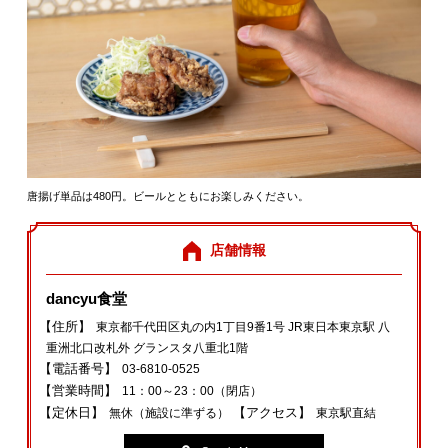
唐揚げ単品は480円。ビールとともにお楽しみください。
店舗情報
dancyu食堂
【住所】
東京都千代田区丸の内1丁目9番1号 JR東日本東京駅 八
重洲北口改札外 グランスタ八重北1階
【電話番号】
03‐6810‐0525
【営業時間】
11：00～23：00（閉店）
【定休日】
【アクセス】
無休（施設に準ずる）
東京駅直結