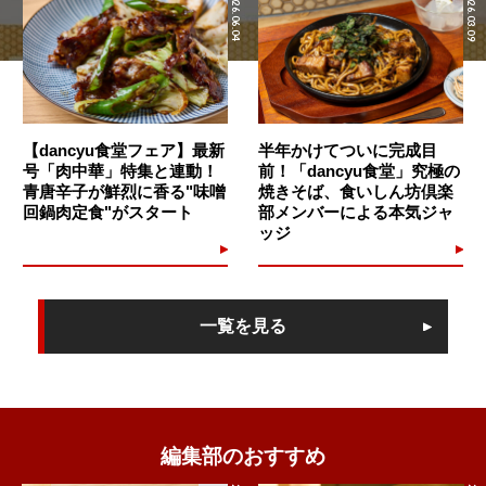
2026.06.04
2026.03.09
【dancyu食堂フェア】最新
半年かけてついに完成目
号「肉中華」特集と連動！
前！「dancyu食堂」究極の
青唐辛子が鮮烈に香る"味噌
焼きそば、食いしん坊倶楽
回鍋肉定食"がスタート
部メンバーによる本気ジャ
ッジ
一覧を見る
編集部のおすすめ