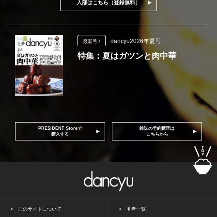
入部はこちら（登録無料）
dancyu2026年夏号
最新号！
特集：夏はガツンと肉中華
PRESIDENT Storeで
雑誌の予約購読は
購入する
こちらから
このサイトについて
著者一覧