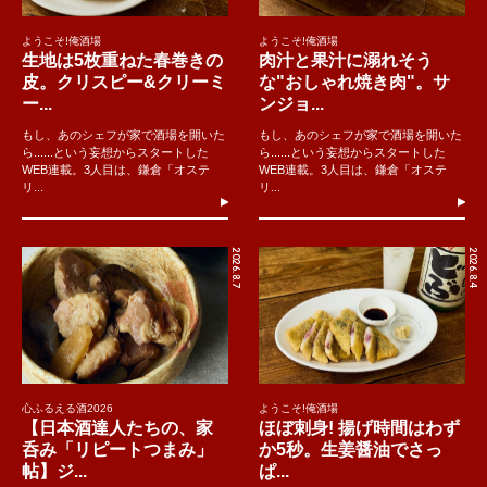
ようこそ!俺酒場
ようこそ!俺酒場
生地は5枚重ねた春巻きの
肉汁と果汁に溺れそう
皮。クリスピー&クリーミ
な"おしゃれ焼き肉"。サ
ー...
ンジョ...
もし、あのシェフが家で酒場を開いた
もし、あのシェフが家で酒場を開いた
ら......という妄想からスタートした
ら......という妄想からスタートした
WEB連載。3人目は、鎌倉「オステ
WEB連載。3人目は、鎌倉「オステ
リ...
リ...
2026.8.7
2026.8.4
心ふるえる酒2026
ようこそ!俺酒場
【日本酒達人たちの、家
ほぼ刺身! 揚げ時間はわず
呑み「リピートつまみ」
か5秒。生姜醤油でさっ
帖】ジ...
ぱ...