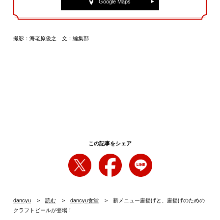
Google Maps
撮影：海老原俊之 文：編集部
この記事をシェア
dancyu
読む
dancyu食堂
新メニュー唐揚げと、唐揚げのための
クラフトビールが登場！