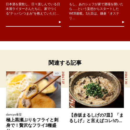
日本酒を愛飲し、日々楽しんでいる日
もし、あのシェフが家で酒場を開いた
本酒ライターさんたちに、家でつく
ら......という妄想からスタートした
る“テッパンつまみ”を教えていただ...
WEB連載。3人目は、鎌倉「オステ
リ...
関連する記事
2026.7.27
2026.7.30
AD
【赤坂まるしげの7皿】「ま
dancyu食堂
極上黒瀬ぶりをフライと刺
るしげ」と言えばコレ!の...
身で！贅沢なフライ3種盛