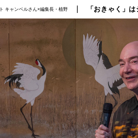
ト キャンベルさん×編集長・植野
トップ
プロが教えるレシピ
厳選！店探し
食のストーリー