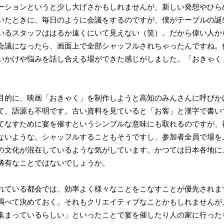
ションというと少し大げさかもしれませんが、新しい発想やひら
いたときに、毎日のように会議をするのですが、僕がテーブルの誕
いるスタッフははるか遠くにいて見えない（笑）。だから偉い人か
会議になったら、画面上で全部シャッフルされちゃったんですね。
いかけや悩みを話し合える場ができた感じがしました。「おきゃく
的に、映画「おきゃく」を制作しようと高知のみんさんに呼びか
て、語源も不明です。古い資料を見ていると「お客」と漢字で書い
なすために宴を催すというシンプルな意味にも取れるのですが、神(
ないような。シャッフルすることもそうですし、参加者全員で場を
の文化が混在しているような気がしています。かつては日本各地に
稀有なことではないでしょうか。
ている都会では、効率よく様々なことをこなすことが優先されま
調べて決めておく。それもクリエイティブなことかもしれませんが
集まっているらしい」といったことで宴を催したり人の家に行った