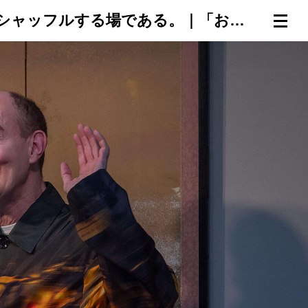
「おきゃく」はシャッフルする場である。｜「おきゃく」文化とは何か？①
連載一覧
倶楽部入会
（無料）
ログイン
検索
メニュー