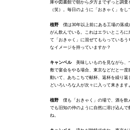
庫や図書館で朝から夕方までずっと調査
（笑）。毎日のように「おきゃく」をし
植野
僕は30年以上前にある工場の落成
がん飲んでいる。これはエラいところに
て「おきゃく」に混ぜてもらっているう
なイメージを持っていますか？
キャンベル
美味しいものを見ながら、つ
敷で宴会をやる場合、東京などだと一度
動いて、あちこちで献杯、返杯を繰り返
どいろいろな人が次々に入って来きます
植野
僕も「おきゃく」の場で、酒を飲ん
でも旧知の仲のように自然に溶け込んで
ね。