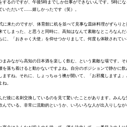
をするのですが、午後5時までしか仕事ができないんです。5時に
ていただいて……嬉しかったです（笑）。
式に来たのですが、体育館に机を並べて見事な皿鉢料理がずらりと
来てしまった、と思うと同時に、高知はなんて素敵なところなんだ
ちに、「おきゃく大使」を仰せつかりまして。何度も体験されてい
まみながら高知の日本酒を楽しく飲む、という素敵な場です。そ
腰を落ち着けると動かないですよね。自分のポジションで静かに飲
しますね。それに、しょっちゅう襖が開いて、「お邪魔しますよ」
よね。
だ後に名刺交換しているのを見て驚いたことがあります。みんな
飲んでいる。非常に流動的というか、いろいろな人が出入りしなが