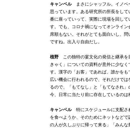
キャンベル
まさにシャッフル。イノベー
思っています。ある研究所の所長をして
番に座っていって、実際に現場を回して
す。でも、コロナ禍になってオンライン
席順もない。それがとても面白いし、問
ですね。出入り自由だし。
植野
この独特の宴文化の発信と継承を目
きゃく」についての資料が意外に少なく
す。漢字の「お客」であれば、誰かをもて
広い機会に行われるので、それだけでは
るので、「もてなし」と「もてなされ」
今、日常に当たり前に存在しているのは
キャンベル
特にスケジュールに支配され
を食べようか、そのためにネットなどで
の人が久しぶりに帰って来る」「みんな