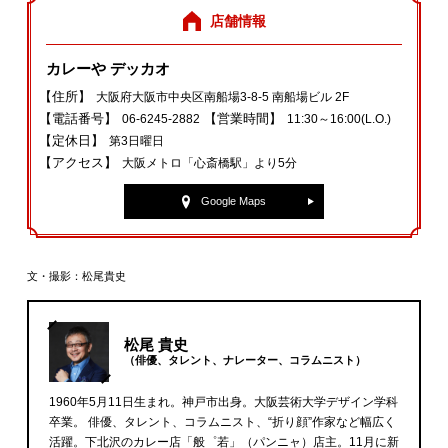
店舗情報
カレーや デッカオ
【住所】
大阪府大阪市中央区南船場3‐8‐5 南船場ビル 2F
【電話番号】
【営業時間】
06‐6245‐2882
11:30～16:00(L.O.)
【定休日】
第3日曜日
【アクセス】
大阪メトロ「心斎橋駅」より5分
Google Maps
文・撮影：松尾貴史
松尾 貴史
（俳優、タレント、ナレーター、コラムニスト）
1960年5月11日生まれ。神戸市出身。大阪芸術大学デザイン学科
卒業。 俳優、タレント、コラムニスト、“折り顔”作家など幅広く
活躍。下北沢のカレー店「般゜若」（パンニャ）店主。11月に新