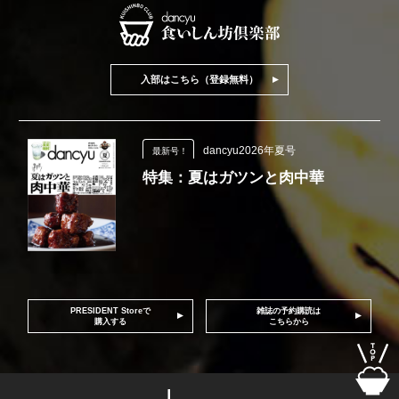
入部はこちら（登録無料）
dancyu2026年夏号
最新号！
特集：夏はガツンと肉中華
PRESIDENT Storeで
雑誌の予約購読は
購入する
こちらから