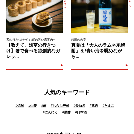
2025.11.6
2026.8.7
私の行きつけ~住む町の旨い店案内~
焼酎の教室
【教えて、浅草の行きつ
真夏は「大人のラムネ系焼
け】箸で食べる独創的なガ
酎」を!青い海を眺めなが
レッ...
ら...
人気のキーワード
#
焼酎
#
生姜
#
酢
#
ちらし寿司
#
長ねぎ
#
豚肉
#
たまご
#
にんにく
#
黒酢
#
日本酒