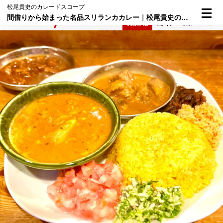
松尾貴史のカレードスコープ
間借りから始まった名品スリランカカレー｜松尾貴史のカレードスコープ（51）
検索
メニュー
倶楽部入会
ログイン