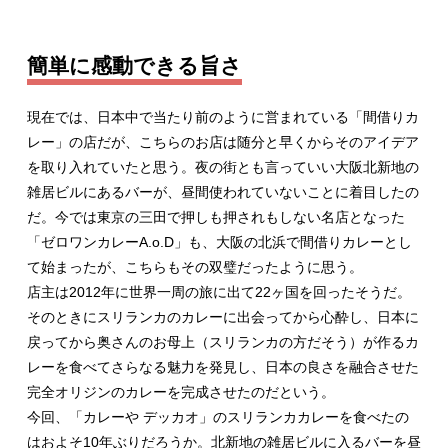
簡単に感動できる旨さ
現在では、日本中で当たり前のように営まれている「間借りカ
レー」の店だが、こちらのお店は随分と早くからそのアイデア
を取り入れていたと思う。夜の街とも言っていい大阪北新地の
雑居ビルにあるバーが、昼間使われていないことに着目したの
だ。今では東京の三田で押しも押されもしない名店となった
「ゼロワンカレーA.o.D」も、大阪の北浜で間借りカレーとし
て始まったが、こちらもその双璧だったように思う。
店主は2012年に世界一周の旅に出て22
ヶ
国を回ったそうだ。
そのときにスリランカのカレーに出会ってから心酔し、日本に
戻ってから奥さんのお母上（スリランカの方だそう）が作るカ
レーを食べてさらなる魅力を発見し、日本の良さを融合させた
完全オリジンのカレーを完成させたのだという。
今回、「カレーや デッカオ」のスリランカカレーを食べたの
はおよそ10年ぶりだろうか。北新地の雑居ビルに入るバーを昼