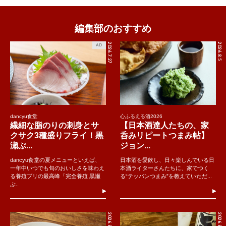
編集部のおすすめ
2026.7.27
2026.8.5
AD
dancyu食堂
心ふるえる酒2026
繊細な脂のりの刺身とサ
【日本酒達人たちの、家
クサク3種盛りフライ！黒
呑みリピートつまみ帖】
瀬ぶ...
ジョン...
dancyu食堂の夏メニューといえば、
日本酒を愛飲し、日々楽しんでいる日
一年中いつでも旬のおいしさを味わえ
本酒ライターさんたちに、家でつく
る養殖ブリの最高峰「完全養殖 黒瀬
る“テッパンつまみ”を教えていただ...
ぶ..
2026.8.5
2026.8.4