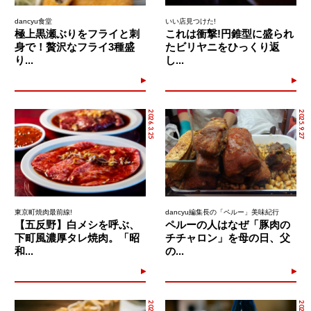
dancyu食堂
いい店見つけた!
極上黒瀬ぶりをフライと刺
これは衝撃!円錐型に盛られ
身で！贅沢なフライ3種盛
たビリヤニをひっくり返
り...
し...
2026.3.25
2025.9.27
東京町焼肉最前線!
dancyu編集長の「ペルー」美味紀行
【五反野】白メシを呼ぶ、
ペルーの人はなぜ「豚肉の
下町風濃厚タレ焼肉。「昭
チチャロン」を母の日、父
和...
の...