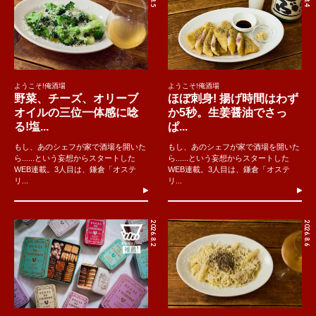
ようこそ!俺酒場
ようこそ!俺酒場
野菜、チーズ、オリーブ
ほぼ刺身! 揚げ時間はわず
オイルの三位一体感に唸
か5秒。生姜醤油でさっ
る!塩...
ぱ...
もし、あのシェフが家で酒場を開いた
もし、あのシェフが家で酒場を開いた
ら......という妄想からスタートした
ら......という妄想からスタートした
WEB連載。3人目は、鎌倉「オステ
WEB連載。3人目は、鎌倉「オステ
リ...
リ...
2026.8.2
2026.8.6