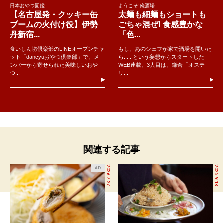
日本おやつ図鑑
ようこそ!俺酒場
【名古屋発・クッキー缶
太麺も細麺もショートも
ブームの火付け役】伊勢
ごちゃ混ぜ! 食感豊かな
丹新宿...
「色...
食いしん坊倶楽部のLINEオープンチャ
もし、あのシェフが家で酒場を開いた
ット「dancyuおやつ倶楽部」で、メ
ら......という妄想からスタートした
ンバーから寄せられた美味しいおや
WEB連載。3人目は、鎌倉「オステ
つ...
リ...
関連する記事
2026.7.27
2025.9.18
AD