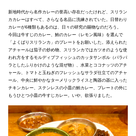
新地時代から名作カレーの誉高い存在だったけれど、スリラン
カカレーはすべて、さらなる名品に洗練されていた。日替わり
カレーが6種類もあるのは、日々の研究の賜物なのだろう。
今回は牛すじのカレー、鮪のカレー（レモン風味）を選んで
「よくばりスリランカ」のプレートをお願いした。添えられた
アチャールは茄子の炒め物、スリランカではカツオのような使
われ方をするモルディブフィッシュのカッタサンボル（パラパ
ラとしたふりかけのような混ぜ物）、水菜とココナッツのアチ
ャール、トマトと玉ねぎのフレッシュなサラダ仕立てのアチャ
ール、中央に鮮やかなターメリックライスと陶器の器に入った
チキンカレー、ステンレスの小皿の鮪カレー、プレートの外に
もうひとつ小皿の牛すじカレー。いや、欲張りました。