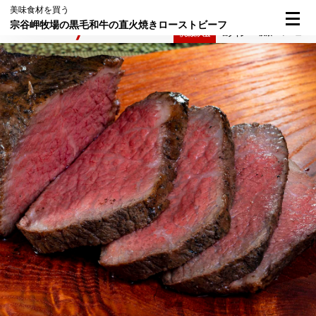
美味食材を買う
宗谷岬牧場の黒毛和牛の直火焼きローストビーフ
検索
メニュー
倶楽部入会
ログイン