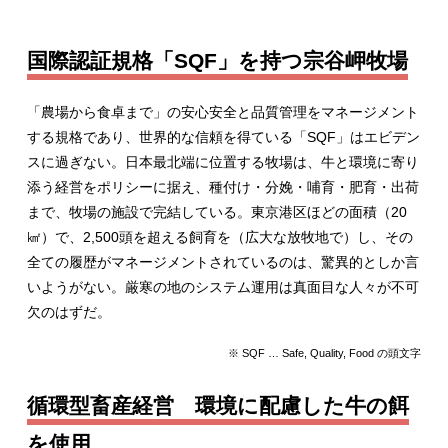
国際認証規格「SQF」を持つ宗谷岬牧場
「農場から食卓まで」の安心安全と品質管理をマネージメント
する規格であり、世界的な信頼を得ている「SQF」はエビデン
スに過ぎない。日本最北端に位置する牧場は、牛と環境に寄り
添う経営をポリシーに据え、種付け・分娩・哺育・肥育・出荷
まで、牧場の施設で完結している。東京港区ほどの面積（20
㎢）で、2,500頭を超える飼育を（広大な放牧地で）し、その
全ての履歴がマネージメントされているのは、驚異的としか言
いようがない。厳寒の地のシステム運用は真面目な人々が不可
欠のはずだ。
※ SQF … Safe, Quality, Food の頭文字
循環型畜産経営 環境に配慮した牛の餌
を使用