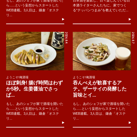
もし、あのシェフが家で酒場を開いた
日本酒を愛飲し、日々楽しんでいる日
ら......という妄想からスタートした
本酒ライターさんたちに、家でつく
WEB連載。3人目は、鎌倉「オステ
る“テッパンつまみ”を教えていただ...
リ...
2026.8.4
2026.8.7
ようこそ!俺酒場
ようこそ!俺酒場
ほぼ刺身! 揚げ時間はわず
吞んべえが歓喜するア
か5秒。生姜醤油でさっ
テ。ザーサイの発酵した
ぱ...
旨味とイ...
もし、あのシェフが家で酒場を開いた
もし、あのシェフが家で酒場を開いた
ら......という妄想からスタートした
ら......という妄想からスタートした
WEB連載。3人目は、鎌倉「オステ
WEB連載。3人目は、鎌倉「オステ
リ...
リ...