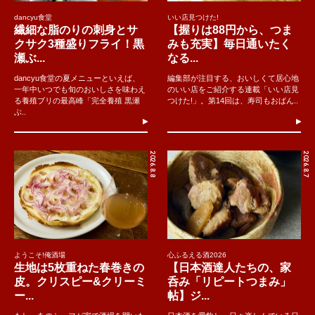
dancyu食堂
いい店見つけた!
繊細な脂のりの刺身とサ
【握りは88円から、つま
クサク3種盛りフライ！黒
みも充実】毎日通いたく
瀬ぶ...
なる...
dancyu食堂の夏メニューといえば、
編集部が注目する、おいしくて居心地
一年中いつでも旬のおいしさを味わえ
のいい店をご紹介する連載「いい店見
る養殖ブリの最高峰「完全養殖 黒瀬
つけた!」。第14回は、寿司もおばん..
ぶ..
2026.8.8
2026.8.7
ようこそ!俺酒場
心ふるえる酒2026
生地は5枚重ねた春巻きの
【日本酒達人たちの、家
皮。クリスピー&クリーミ
呑み「リピートつまみ」
ー...
帖】ジ...