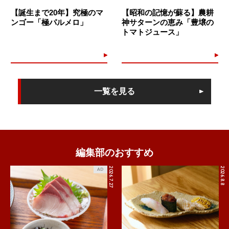
【誕生まで20年】究極のマ
【昭和の記憶が蘇る】農耕
ンゴー「極パルメロ」
神サターンの恵み「豊壌の
トマトジュース」
一覧を見る
編集部のおすすめ
2026.7.27
2026.8.8
AD