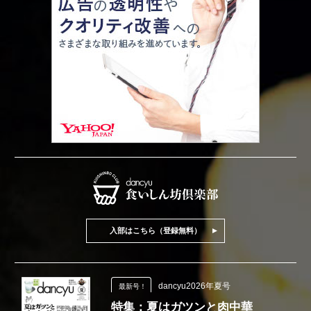
入部はこちら（登録無料）
dancyu2026年夏号
最新号！
特集：夏はガツンと肉中華