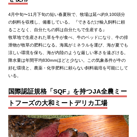
4月中旬〜11月下旬の短い春夏秋で、牧場は延べ約9,100頭分
の飼料を収穫し、備蓄している。 『できるだけ輸入飼料に頼
ることなく、自分たちの餌は自分たちで生産する』
牧草地で生産された草を牛が食べ、牛のベッドになり、牛の排
泄物が牧草の肥料になる。海風がミネラルを運び、海が夏でも
涼しい環境を保ち、海が内陸のような厳しい寒さを遠ざける。
降水量は年間平均830mmほどと少ない。この気象条件が牛の
好む環境と、農薬・化学肥料に頼らない飼料栽培を可能にして
いる。
国際認証規格「SQF」を持つJA全農ミー
トフーズの大和ミートデリカ工場