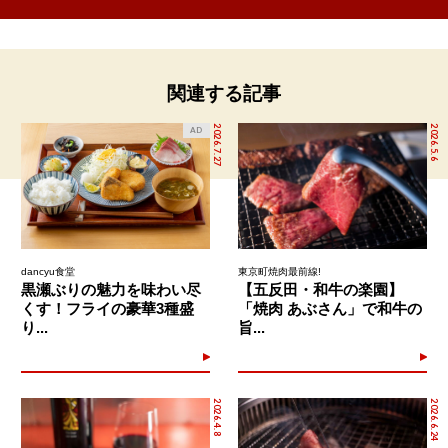
関連する記事
2026.7.27
2026.5.6
AD
dancyu食堂
東京町焼肉最前線!
黒瀬ぶりの魅力を味わい尽
【五反田・和牛の楽園】
くす！フライの豪華3種盛
「焼肉 あぶさん」で和牛の
り...
旨...
2026.4.8
2026.6.24