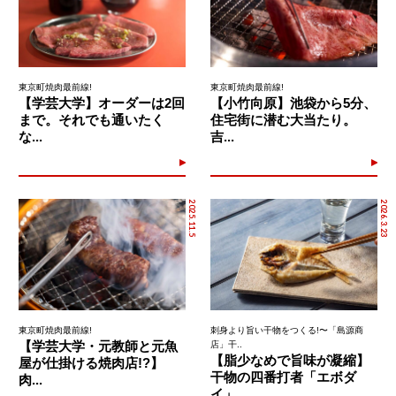
東京町焼肉最前線!
東京町焼肉最前線!
【学芸大学】オーダーは2回
【小竹向原】池袋から5分、
まで。それでも通いたく
住宅街に潜む大当たり。
な...
吉...
2025.11.5
2026.3.23
東京町焼肉最前線!
刺身より旨い干物をつくる!〜「島源商
【学芸大学・元教師と元魚
店」干..
【脂少なめで旨味が凝縮】
屋が仕掛ける焼肉店!?】
干物の四番打者「エボダ
肉...
イ」...