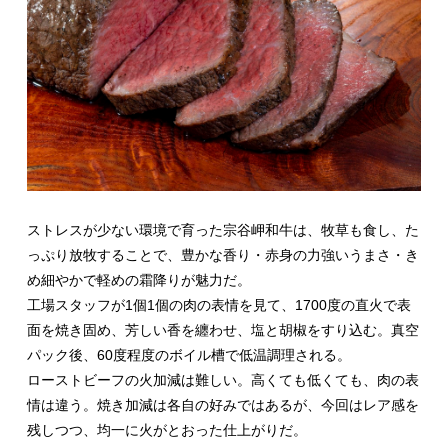
ストレスが少ない環境で育った宗谷岬和牛は、牧草も食し、た
っぷり放牧することで、豊かな香り・赤身の力強いうまさ・き
め細やかで軽めの霜降りが魅力だ。
工場スタッフが1個1個の肉の表情を見て、1700度の直火で表
面を焼き固め、芳しい香を纏わせ、塩と胡椒をすり込む。真空
パック後、60度程度のボイル槽で低温調理される。
ローストビーフの火加減は難しい。高くても低くても、肉の表
情は違う。焼き加減は各自の好みではあるが、今回はレア感を
残しつつ、均一に火がとおった仕上がりだ。