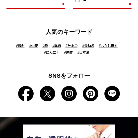
人気のキーワード
#
焼酎
#
生姜
#
酢
#
豚肉
#
たまご
#
長ねぎ
#
ちらし寿司
#
にんにく
#
黒酢
#
日本酒
SNSをフォロー