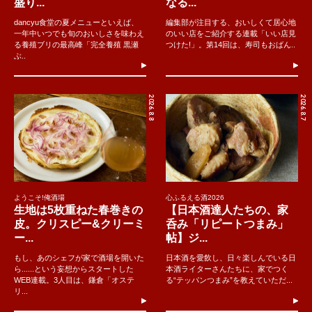
盛り...
なる...
dancyu食堂の夏メニューといえば、
編集部が注目する、おいしくて居心地
一年中いつでも旬のおいしさを味わえ
のいい店をご紹介する連載「いい店見
る養殖ブリの最高峰「完全養殖 黒瀬
つけた!」。第14回は、寿司もおばん..
ぶ..
2026.8.8
2026.8.7
ようこそ!俺酒場
心ふるえる酒2026
生地は5枚重ねた春巻きの
【日本酒達人たちの、家
皮。クリスピー&クリーミ
呑み「リピートつまみ」
ー...
帖】ジ...
もし、あのシェフが家で酒場を開いた
日本酒を愛飲し、日々楽しんでいる日
ら......という妄想からスタートした
本酒ライターさんたちに、家でつく
WEB連載。3人目は、鎌倉「オステ
る“テッパンつまみ”を教えていただ...
リ...