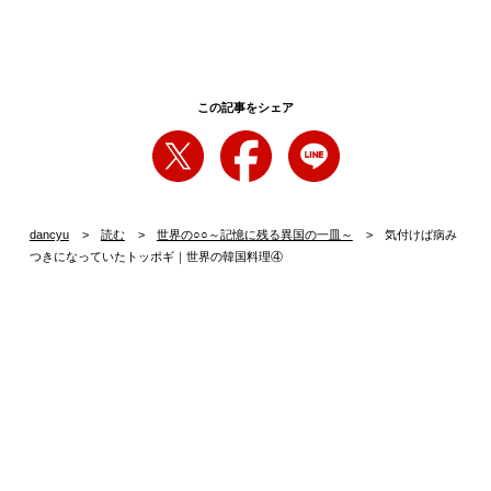
この記事をシェア
dancyu
読む
世界の○○～記憶に残る異国の一皿～
気付けば病み
つきになっていたトッポギ｜世界の韓国料理④