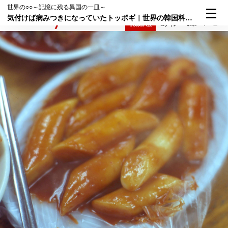
世界の○○～記憶に残る異国の一皿～
気付けば病みつきになっていたトッポギ｜世界の韓国料理④
検索
メニュー
倶楽部入会
ログイン