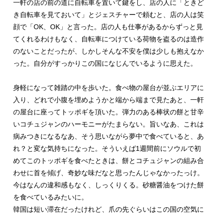
一軒の店の前の道に自転車を置いて鍵をし、店の人に「ときど
き自転車を見ておいて」とジェスチャーで頼むと、店の人は笑
顔で「OK、OK」と言った。店の人も仕事があるからずっと見
てくれるわけもなく、自転車につけている荷物を盗るのは造作
のないことだったが、しかしそんな不安を僕は少しも抱えなか
った。自分がすっかりこの国になじんでいるように思えた。
身軽になって雑踏の中を歩いた。食べ物の屋台が並ぶエリアに
入り、どれで小腹を埋めようかと端から端まで見たあと、一軒
の屋台に座ってトッポギを頂いた。弾力のある棒状の餅と甘辛
いコチュジャンのハーモニーがたまらない。旨いなあ、これは
病みつきになるなあ、そう思いながら夢中で食べていると、あ
れ？と変な気持ちになった。そういえば1週間前にソウルで初
めてこのトッポギを食べたときは、餅とコチュジャンの組み合
わせに首を傾げ、奇妙な味だなと思ったんじゃなかったっけ。
今はなんの違和感もなく、しっくりくる。砂糖醤油をつけた餅
を食べているみたいに。
韓国は短い滞在だったけれど、爪の先ぐらいはこの国の空気に