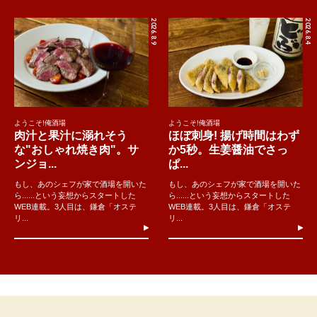
2026.8.9
2026.8.4
ようこそ!俺酒場
ようこそ!俺酒場
肉汁と果汁に溺れそう
ほぼ刺身! 揚げ時間はわず
な"おしゃれ焼き肉"。サ
か5秒。生姜醤油でさっ
ンジョ...
ぱ...
もし、あのシェフが家で酒場を開いた
もし、あのシェフが家で酒場を開いた
ら......という妄想からスタートした
ら......という妄想からスタートした
WEB連載。3人目は、鎌倉「オステ
WEB連載。3人目は、鎌倉「オステ
リ...
リ...