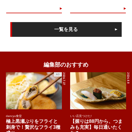
一覧を見る
編集部のおすすめ
2026.7.27
2026.8.8
AD
dancyu食堂
いい店見つけた!
極上黒瀬ぶりをフライと
【握りは88円から、つま
刺身で！贅沢なフライ3種
みも充実】毎日通いたく