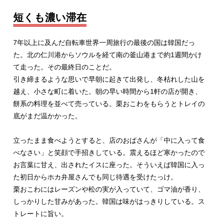
短くも濃い滞在
7年以上に及んだ自転車世界一周旅行の最後の国は韓国だっ
た。北の仁川港からソウルを経て南の釜山港まで約1週間かけ
て走った。その最終日のことだ。
引き締まるような思いで早朝に起きて出発し、冬枯れした山を
越え、小さな町に着いた。朝の早い時間から1軒の店が開き、
餅系の料理を並べて売っている。栗おこわをもらうとトレイの
底がまだ温かかった。
立ったまま食べようとすると、店のおばさんが「中に入って食
べなさい」と笑顔で手招きしている。震えるほど寒かったので
お言葉に甘え、出されたイスに座った。そういえば韓国に入っ
た初日からホカ弁屋さんでも同じ待遇を受けたっけ。
栗おこわにはレーズンや松の実が入っていて、ゴマ油が香り、
しっかりした甘みがあった。韓国は味がはっきりしている。ス
トレートに旨い。