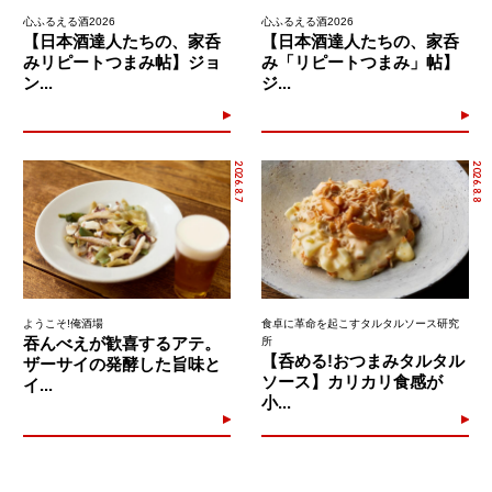
心ふるえる酒2026
心ふるえる酒2026
【日本酒達人たちの、家呑
【日本酒達人たちの、家呑
みリピートつまみ帖】ジョ
み「リピートつまみ」帖】
ン...
ジ...
2026.8.7
2026.8.8
ようこそ!俺酒場
食卓に革命を起こすタルタルソース研究
吞んべえが歓喜するアテ。
所
【呑める!おつまみタルタル
ザーサイの発酵した旨味と
ソース】カリカリ食感が
イ...
小...