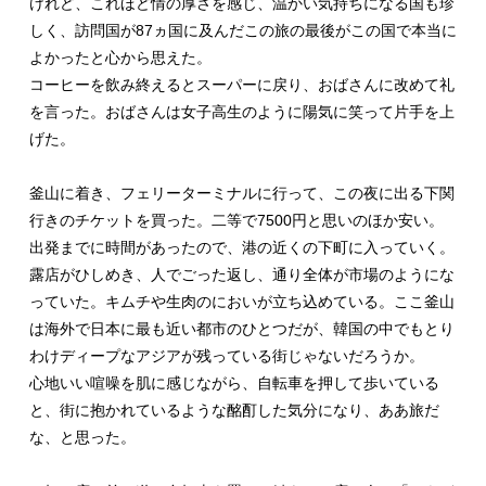
けれど、これほど情の厚さを感じ、温かい気持ちになる国も珍
しく、訪問国が87ヵ国に及んだこの旅の最後がこの国で本当に
よかったと心から思えた。
コーヒーを飲み終えるとスーパーに戻り、おばさんに改めて礼
を言った。おばさんは女子高生のように陽気に笑って片手を上
げた。
釜山に着き、フェリーターミナルに行って、この夜に出る下関
行きのチケットを買った。二等で7500円と思いのほか安い。
出発までに時間があったので、港の近くの下町に入っていく。
露店がひしめき、人でごった返し、通り全体が市場のようにな
っていた。キムチや生肉のにおいが立ち込めている。ここ釜山
は海外で日本に最も近い都市のひとつだが、韓国の中でもとり
わけディープなアジアが残っている街じゃないだろうか。
心地いい喧噪を肌に感じながら、自転車を押して歩いている
と、街に抱かれているような酩酊した気分になり、ああ旅だ
な、と思った。