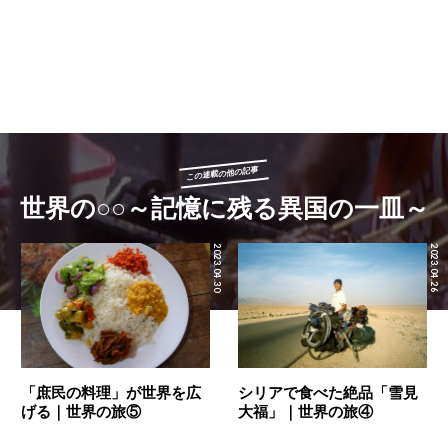
この連載の他の記事
世界の○○～記憶に残る異国の一皿～
2023.04.30
2023.04.26
「庶民の料理」が世界を広
シリアで食べた絶品「雪見
げる｜世界の旅⑤
大福」｜世界の旅④