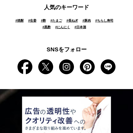
人気のキーワード
#
焼酎
#
生姜
#
酢
#
たまご
#
長ねぎ
#
豚肉
#
ちらし寿司
#
黒酢
#
にんにく
#
日本酒
SNSをフォロー