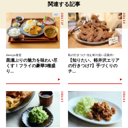
関連する記事
2026.7.27
2026.8.8
AD
dancyu食堂
私の行きつけ~住む町の旨い店案内~
黒瀬ぶりの魅力を味わい尽
【知りたい、軽井沢エリア
くす！フライの豪華3種盛
の行きつけ7】手づくりの
り...
チ...
2026.8.5
2026.8.6