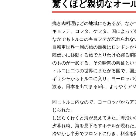
驚くほど親切なオー
挽き肉料理はどの地域にもあるが、なか
キョフテ、コフタ、ケフタ、国によって
なかでもトルコのキョフテが忘れられな
自転車世界一周の旅の最後はロンドンか
陸伝いに移動する旅でとりわけ心躍る瞬
のものが一変する。その瞬間の興奮とい
トルコは二つの世界にまたがる国で、国土
ギリシャからトルコに入り、ヨーロッパ
渡る。日本を出てまる5年、ようやくア
同じトルコ内なので、ヨーロッパからア
じられた。
しばらく行くと海が見えてきた。海沿い
夕暮れ時、海を見下ろすホテルが現れた
冷やかし半分でフロントに行き、料金を