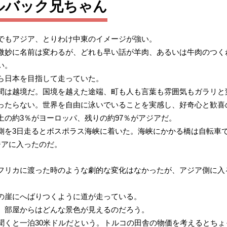
ルバック兄ちゃん
でもアジア、とりわけ中東のイメージが強い。
微妙に名前は変わるが、どれも早い話が羊肉、あるいは牛肉のつく
い。
ら日本を目指して走っていた。
間は越境だ。国境を越えた途端、町も人も言葉も雰囲気もガラリと
ったらない。世界を自由に泳いでいることを実感し、好奇心と歓喜
の約3％がヨーロッパ、残りの約97％がアジアだ。
側を3日走るとボスポラス海峡に着いた。海峡にかかる橋は自転車
ジアに入ったのだ。
フリカに渡った時のような劇的な変化はなかったが、アジア側に入
の崖にへばりつくように道が走っている。
。部屋からはどんな景色が見えるのだろう。
聞くと一泊30米ドルだという。トルコの田舎の物価を考えるとちょ