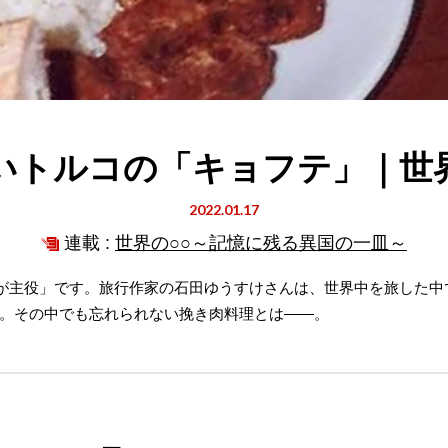
いトルコの「キョフテ」｜世
2022.01.17
連載 :
世界の○○～記憶に残る異国の一皿～
き肉が主役」です。旅行作家の石田ゆうすけさんは、世界中を旅した
。その中でも忘れられない挽き肉料理とは――。