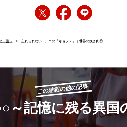
の一皿～
忘れられないトルコの「キョフテ」｜世界の挽き肉②
この連載の他の記事
○○～記憶に残る異国