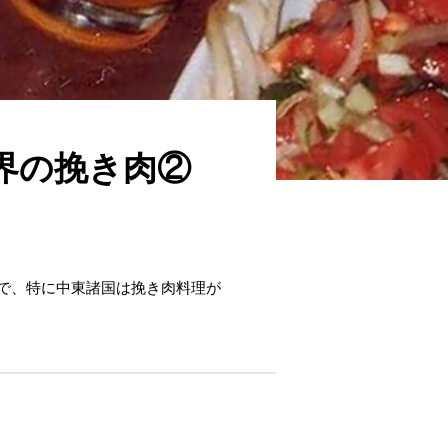
界の挽き肉②
中で、特に中東諸国は挽き肉料理が