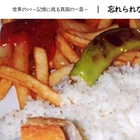
忘れられ
世界の○○～記憶に残る異国の一皿～