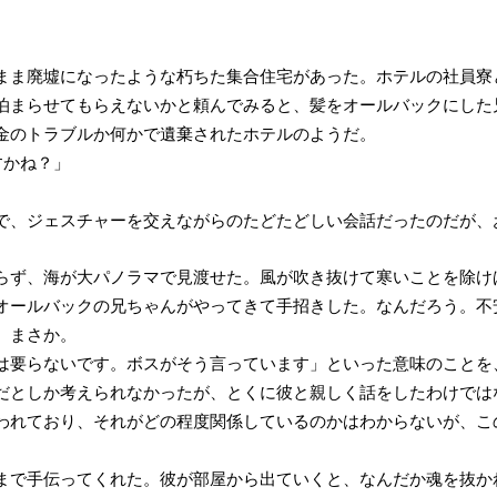
まま廃墟になったような朽ちた集合住宅があった。ホテルの社員寮
泊まらせてもらえないかと頼んでみると、髪をオールバックにした
金のトラブルか何かで遺棄されたホテルのようだ。
ですかね？」
で、ジェスチャーを交えながらのたどたどしい会話だったのだが、
らず、海が大パノラマで見渡せた。風が吹き抜けて寒いことを除け
オールバックの兄ちゃんがやってきて手招きした。なんだろう。不
、まさか。
は要らないです。ボスがそう言っています」といった意味のことを
だとしか考えられなかったが、とくに彼と親しく話をしたわけでは
われており、それがどの程度関係しているのかはわからないが、こ
まで手伝ってくれた。彼が部屋から出ていくと、なんだか魂を抜か