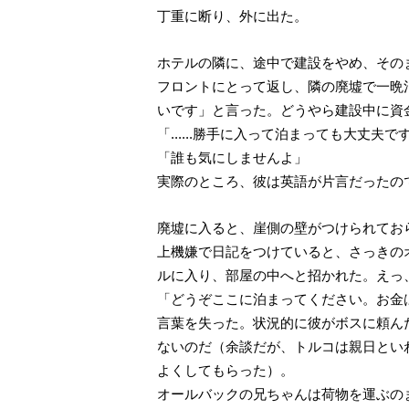
丁重に断り、外に出た。
ホテルの隣に、途中で建設をやめ、その
フロントにとって返し、隣の廃墟で一晩
いです」と言った。どうやら建設中に資
「......勝手に入って泊まっても大丈夫
「誰も気にしませんよ」
実際のところ、彼は英語が片言だったの
廃墟に入ると、崖側の壁がつけられてお
上機嫌で日記をつけていると、さっきの
ルに入り、部屋の中へと招かれた。えっ
「どうぞここに泊まってください。お金
言葉を失った。状況的に彼がボスに頼ん
ないのだ（余談だが、トルコは親日とい
よくしてもらった）。
オールバックの兄ちゃんは荷物を運ぶの