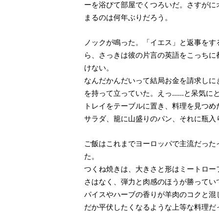
ーを浴びて部屋でくつろいだ。さすがに
まるのは何年ぶりだろう。
ノックが鳴った。「イエス」と返事をす
ら、さっきは彼の片言の英語をこっちに
けない。
なんだかんだいって結局お金を請求しに
を持って立っていた。えっ......と
トレイをテーブルに置き、料理を見つめ
サラダ、籠に山盛りのパン、それに瓶入りの
ご飯はこれまでヨーロッパで主流だった
た。
つくね焼きは、大きさと形はミートロー
さはなく、弾力と肉感のほうが勝ってい
パイスやハーブの香りが羊肉のコクと混
だか平伏したくなるような上等な料理だ