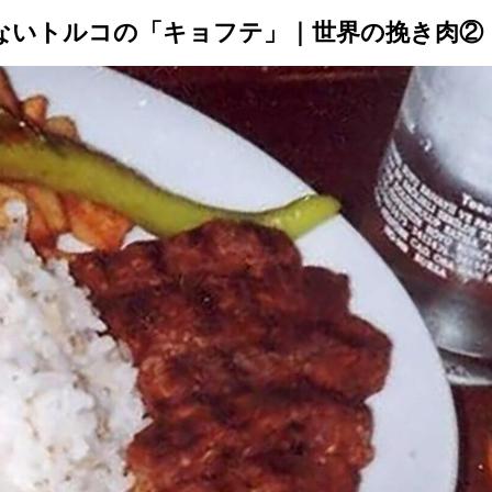
ないトルコの「キョフテ」｜世界の挽き肉②
トップ
プロが教えるレシピ
厳選！店探し
食のストーリー