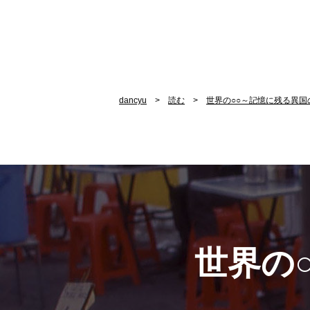
dancyu
読む
世界の○○～記憶に残る異国
世界の