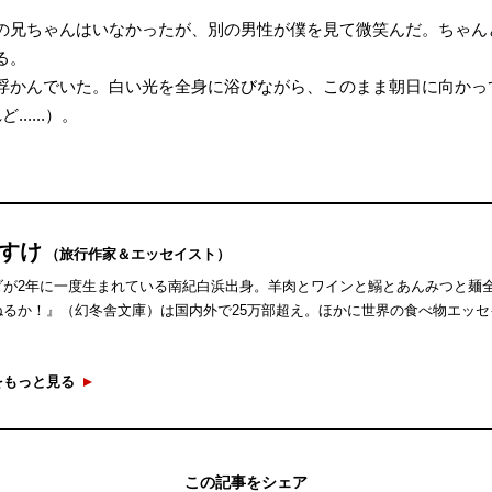
の兄ちゃんはいなかったが、別の男性が僕を見て微笑んだ。ちゃん
る。
浮かんでいた。白い光を全身に浴びながら、このまま朝日に向かっ
....）。
うすけ
（旅行作家＆エッセイスト）
ダが2年に一度生まれている南紀白浜出身。羊肉とワインと鰯とあんみつと麺
ねるか！』（幻冬舎文庫）は国内外で25万部超え。ほかに世界の食べ物エッ
をもっと見る
この記事をシェア