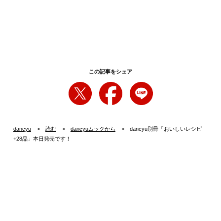
この記事をシェア
dancyu
読む
dancyuムックから
dancyu別冊「おいしいレシピ
+28品」本日発売です！