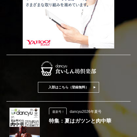
入部はこちら（登録無料）
dancyu2026年夏号
最新号！
特集：夏はガツンと肉中華