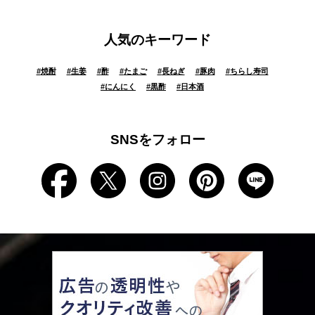
人気のキーワード
#
焼酎
#
生姜
#
酢
#
たまご
#
長ねぎ
#
豚肉
#
ちらし寿司
#
にんにく
#
黒酢
#
日本酒
SNSをフォロー