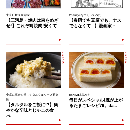
東京町焼肉最前線!
#dancyuをつくってみた
【三河島・焼肉は東をめざ
【春雨でも豆腐でも、ナス
せ!】これぞ町焼肉!安くて...
でもなくて...】漫画家・...
2026.4.28
2026.3.6
食卓に革命を起こすタルタルソース研究
dancyu本誌から
毎日がスペシャル!腕が上が
所
【タルタルをご飯に!?】爽
るたまごレシピ79。da...
やかな辛味とじゃこの食
べ...