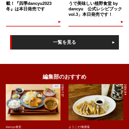
載！『四季dancyu2023
うで美味しい植野食堂 by
冬』は本日発売です
dancyu 公式レシピブック
vol.3」本日発売です！
一覧を見る
編集部のおすすめ
2026.7.27
2026.8.4
AD
dancyu食堂
ようこそ!俺酒場