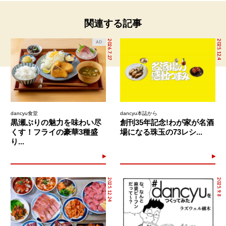
関連する記事
2026.7.27
2025.12.4
AD
dancyu食堂
dancyu本誌から
黒瀬ぶりの魅力を味わい尽
創刊35年記念!わが家が名酒
くす！フライの豪華3種盛
場になる珠玉の73レシ...
り...
2025.12.24
2025.9.8