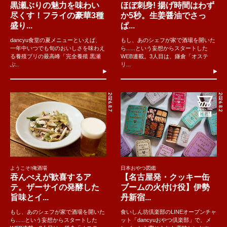
黒瀬ぶりの魅力を味わい
ほぼ刺身! 揚げ時間はわず
尽くす！フライの豪華3種
か5秒。生姜醤油でさっ
盛り...
ぱ...
dancyu食堂の夏メニューといえば、
もし、あのシェフが家で酒場を開いた
一年中いつでも旬のおいしさを味わえ
ら......という妄想からスタートした
る養殖ブリの最高峰「完全養殖 黒瀬
WEB連載。3人目は、鎌倉「オステ
ぶ..
リ...
2026.8.7
2026.8.2
ようこそ!俺酒場
日本おやつ図鑑
吞んべえが歓喜するア
【名古屋発・クッキー缶
テ。ザーサイの発酵した
ブームの火付け役】伊勢
旨味とイ...
丹新宿...
もし、あのシェフが家で酒場を開いた
食いしん坊倶楽部のLINEオープンチャ
ら......という妄想からスタートした
ット「dancyuおやつ倶楽部」で、メ