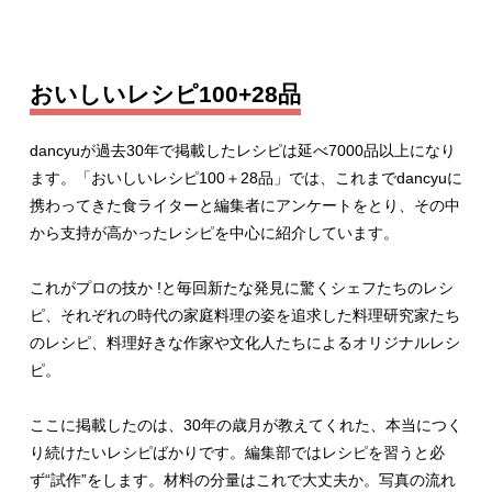
おいしいレシピ100+28品
dancyuが過去30年で掲載したレシピは延べ7000品以上になり
ます。「おいしいレシピ100＋28品」では、これまでdancyuに
携わってきた食ライターと編集者にアンケートをとり、その中
から支持が高かったレシピを中心に紹介しています。
これがプロの技か !と毎回新たな発見に驚くシェフたちのレシ
ピ、それぞれの時代の家庭料理の姿を追求した料理研究家たち
のレシピ、料理好きな作家や文化人たちによるオリジナルレシ
ピ。
ここに掲載したのは、30年の歳月が教えてくれた、本当につく
り続けたいレシピばかりです。編集部ではレシピを習うと必
ず“試作”をします。材料の分量はこれで大丈夫か。写真の流れ