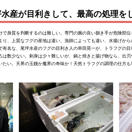
坪水産が目利きして、最高の処理を
けで身質を判断するのは難しい。専門の腕の良い捌き手が危険部位
より、上質なフグの産地は違い、漁師によっても違い、水揚げから
で有名な、尾坪水産のフグの目利き人の串田晃一が、トラフグの目
ろは数少ない。刺身は少々難しいが、鍋と焼きと揚げ物なら、出刃
いたい。天界の玉餞か魔界の奇味か！天然トラフグの調理の仕方も