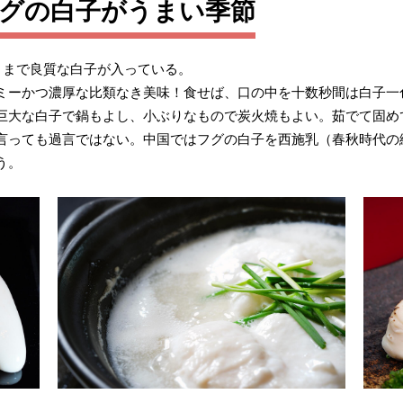
フグの白子がうまい季節
月まで良質な白子が入っている。
ミーかつ濃厚な比類なき美味！食せば、口の中を十数秒間は白子一
巨大な白子で鍋もよし、小ぶりなもので炭火焼もよい。茹でて固め
言っても過言ではない。中国ではフグの白子を西施乳（春秋時代の
う。