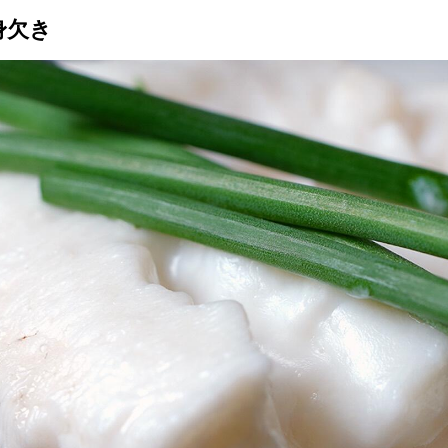
身欠き
トップ
プロが教えるレシピ
厳選！店探し
食のストーリー