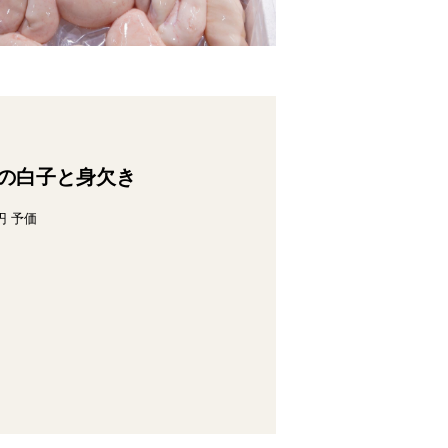
の白子と身欠き
円 予価