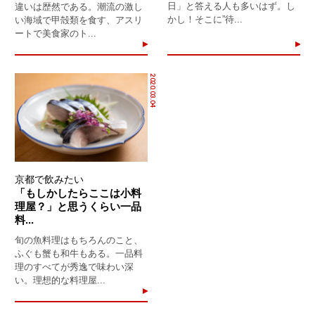
日」と答える人も多いはず。し
違いは歴然である。潮流の激し
かし！そこに”待...
い海域で甲殻類を食す、アスリ
ートで美食家のト...
2020.03.04
京都で飲みたい
「もしかしたらここは小料
理屋？」と思うくらい一品
料...
旬の魚料理はもちろんのこと、
ふぐも蟹も和牛もある。一品料
理のすべてが秀逸で味わい深
い。理想的な料理屋...