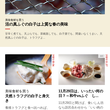
美味食材を買う
活の真ふぐの白子は上質な春の美味
甘辛く煮ても、天ぷらでも、茶碗蒸しでも、白子酒でも、間違いなくうまい。天
然真ふぐの白子は、トラフグよ...
2021.03.06
2020.11.27
AD
11月29日は、いったい何の
美味食材を買う
日？～和牛vsふぐ し...
天然トラフグの白子と身欠
き
11月29日と聞けば、食いしん坊
なら語呂合わせから「いい肉の
養殖トラフグと食べ比べれば、