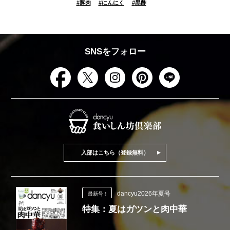
#
豚肉
#
にんにく
#
黒酢
SNSをフォロー
入部はこちら（登録無料）
dancyu2026年夏号
最新号！
特集：夏はガツンと肉中華