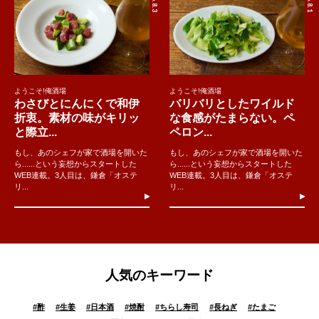
ようこそ!俺酒場
ようこそ!俺酒場
わさびとにんにくで和伊
バリバリとしたワイルド
折衷。素材の味がキリッ
な食感がたまらない。ペ
と際立...
ペロン...
もし、あのシェフが家で酒場を開いた
もし、あのシェフが家で酒場を開いた
ら......という妄想からスタートした
ら......という妄想からスタートした
WEB連載。3人目は、鎌倉「オステ
WEB連載。3人目は、鎌倉「オステ
リ...
リ...
人気のキーワード
#
酢
#
生姜
#
日本酒
#
焼酎
#
ちらし寿司
#
長ねぎ
#
たまご