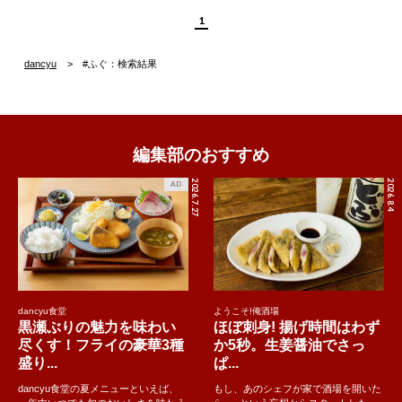
1
dancyu
#ふぐ：検索結果
編集部のおすすめ
2026.7.27
2026.8.4
AD
dancyu食堂
ようこそ!俺酒場
黒瀬ぶりの魅力を味わい
ほぼ刺身! 揚げ時間はわず
尽くす！フライの豪華3種
か5秒。生姜醤油でさっ
盛り...
ぱ...
dancyu食堂の夏メニューといえば、
もし、あのシェフが家で酒場を開いた