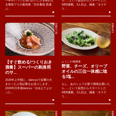
一年中いつでも旬のおいしさを味わえ
ら......という妄想からスタートした
る養殖ブリの最高峰「完全養殖 黒瀬
WEB連載。3人目は、鎌倉「オステ
ぶ..
リ...
2026.7.31
2026.8.5
【すぐ飲める!つくりおき
ようこそ!俺酒場
野菜、チーズ、オリーブ
酒肴】スーパーの刺身用
オイルの三位一体感に唸
のサ...
る!塩...
2026年上半期に、dancyuで反響の大
きかった人気記事をお送りします。
もし、あのシェフが家で酒場を開いた
2026年日本酒dancyu「出会えてよか
ら......という妄想からスタートした
った...
WEB連載。3人目は、鎌倉「オステ
リ...
2026.8.3
2026.8.1