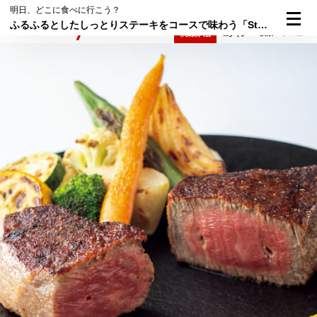
明日、どこに食べに行こう？
ふるふるとしたしっとりステーキをコースで味わう「Steak Dining Vitis」｜大きな肉を食べよう⑥
検索
メニュー
倶楽部入会
ログイン