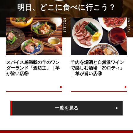
明日、どこに食べに行こう？
2020.12.13
2020.12.12
スパイス感満載の羊のワン
羊肉を燗酒と自然派ワイン
ダーランド「酒坊主」｜羊
で楽しむ酒場「29ロティ」
が旨い店⑨
｜羊が旨い店⑧
一覧を見る