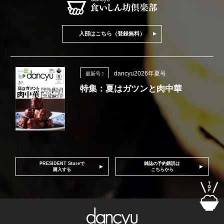
入部はこちら（登録無料）
dancyu2026年夏号
最新号！
特集：夏はガツンと肉中華
PRESIDENT Storeで
雑誌の予約購読は
購入する
こちらから