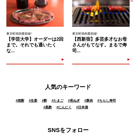
東京町焼肉最前線!
東京町焼肉最前線!
【学芸大学】オーダーは2回
【西新宿】多芸多才なお母
まで。それでも通いたく
さんがもてなす。まるで寿
な...
司...
人気のキーワード
#
焼酎
#
生姜
#
酢
#
たまご
#
長ねぎ
#
豚肉
#
ちらし寿司
#
黒酢
#
にんにく
#
日本酒
SNSをフォロー