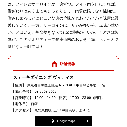
は、フィレとサーロインが一塊ずつ。フィレ肉を口にすれば、
舌ざわりはあくまでもしっとりして、肉質は限りなく繊細だ。
噛みしめるほどにピュアな肉の旨味がじわじわじわと味蕾に浸
透していく。一方、サーロインは、サシが多い分、風味が華や
か。とはいえ、炉窯焼きならではの燻香のせいか、くどさは皆
無だ。このクオリティーで銀座価格のおよそ半額。ちょっと見
逃せない一軒では？
店舗情報
ステーキダイニング ヴィティス
【住所】
東京都目黒区上目黒3‐1‐13 ACE中目黒ビル地下1階
【電話番号】
03‐5708‐5015
【営業時間】
12:00～14:30（閉店） 17:00～23:00（閉店）
【定休日】
日曜
【アクセス】
東急東横線ほか「中目黒駅」より3分
Google Maps