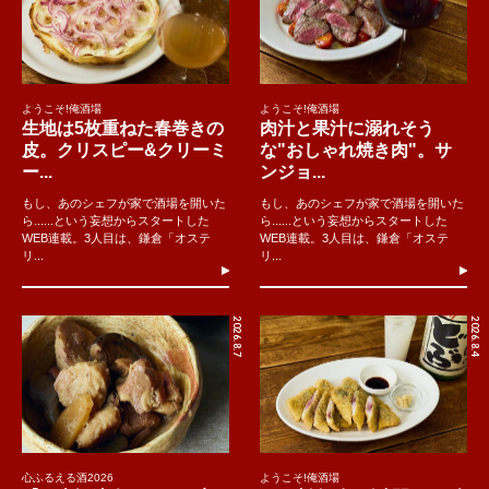
ようこそ!俺酒場
ようこそ!俺酒場
生地は5枚重ねた春巻きの
肉汁と果汁に溺れそう
皮。クリスピー&クリーミ
な"おしゃれ焼き肉"。サ
ー...
ンジョ...
もし、あのシェフが家で酒場を開いた
もし、あのシェフが家で酒場を開いた
ら......という妄想からスタートした
ら......という妄想からスタートした
WEB連載。3人目は、鎌倉「オステ
WEB連載。3人目は、鎌倉「オステ
リ...
リ...
2026.8.7
2026.8.4
心ふるえる酒2026
ようこそ!俺酒場