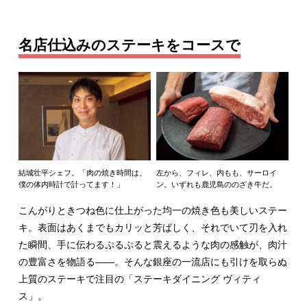
名店仕込みのステーキをコースで
結城壮平シェフ。「肉の焼き時間は、
左から、フィレ、内もも、サーロイ
僕の体内時計で計ってます！」
ン。いずれも鹿児島ののざき牛だ。
こんがりときつね色に仕上がった均一の焼き色も美しいステー
キ。表面はあくまでもカリッと芳ばしく、それでいて刃を入れ
た瞬間、手に伝わるぷるぷると震えるような肉の感触が、肉汁
の豊富さを物語る――。そんな銀座の一流店にも引けを取らぬ
上質のステーキで注目の「ステーキダイニング ヴィティ
ス」。