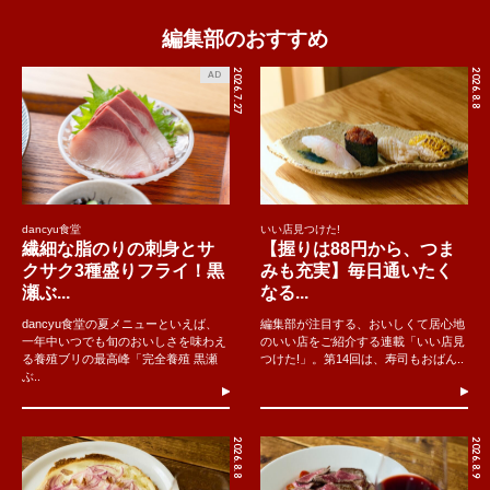
編集部のおすすめ
2026.7.27
2026.8.8
AD
dancyu食堂
いい店見つけた!
繊細な脂のりの刺身とサ
【握りは88円から、つま
クサク3種盛りフライ！黒
みも充実】毎日通いたく
瀬ぶ...
なる...
dancyu食堂の夏メニューといえば、
編集部が注目する、おいしくて居心地
一年中いつでも旬のおいしさを味わえ
のいい店をご紹介する連載「いい店見
る養殖ブリの最高峰「完全養殖 黒瀬
つけた!」。第14回は、寿司もおばん..
ぶ..
2026.8.8
2026.8.9