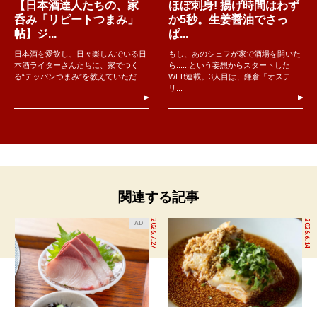
【日本酒達人たちの、家
ほぼ刺身! 揚げ時間はわず
呑み「リピートつまみ」
か5秒。生姜醤油でさっ
帖】ジ...
ぱ...
日本酒を愛飲し、日々楽しんでいる日
もし、あのシェフが家で酒場を開いた
本酒ライターさんたちに、家でつく
ら......という妄想からスタートした
る“テッパンつまみ”を教えていただ...
WEB連載。3人目は、鎌倉「オステ
リ...
関連する記事
2026.7.27
2026.6.14
AD