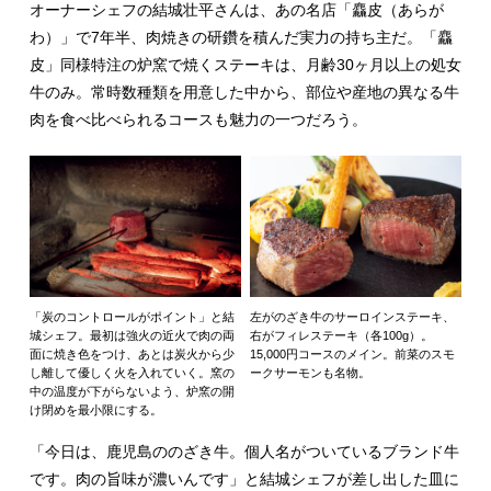
オーナーシェフの結城壮平さんは、あの名店「麤皮（あらが
わ）」で7年半、肉焼きの研鑽を積んだ実力の持ち主だ。「麤
皮」同様特注の炉窯で焼くステーキは、月齢30ヶ月以上の処女
牛のみ。常時数種類を用意した中から、部位や産地の異なる牛
肉を食べ比べられるコースも魅力の一つだろう。
「炭のコントロールがポイント」と結
左がのざき牛のサーロインステーキ、
城シェフ。最初は強火の近火で肉の両
右がフィレステーキ（各100g）。
面に焼き色をつけ、あとは炭火から少
15,000円コースのメイン。前菜のスモ
し離して優しく火を入れていく。窯の
ークサーモンも名物。
中の温度が下がらないよう、炉窯の開
け閉めを最小限にする。
「今日は、鹿児島ののざき牛。個人名がついているブランド牛
です。肉の旨味が濃いんです」と結城シェフが差し出した皿に