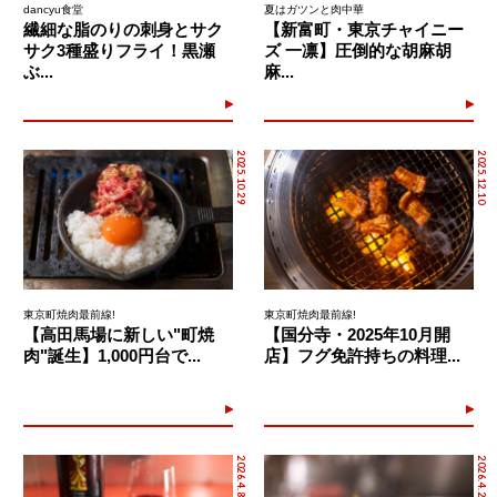
dancyu食堂
夏はガツンと肉中華
繊細な脂のりの刺身とサク
【新富町・東京チャイニー
サク3種盛りフライ！黒瀬
ズ 一凛】圧倒的な胡麻胡
ぶ...
麻...
2025.10.29
2025.12.10
東京町焼肉最前線!
東京町焼肉最前線!
【高田馬場に新しい"町焼
【国分寺・2025年10月開
肉"誕生】1,000円台で...
店】フグ免許持ちの料理...
2026.4.8
2026.4.22