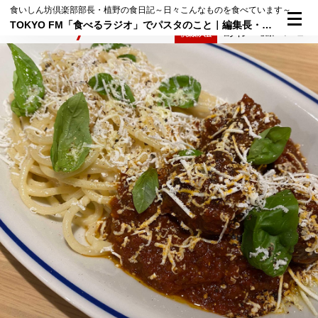
食いしん坊倶楽部部長・植野の食日記～日々こんなものを食べています～
TOKYO FM「食べるラジオ」でパスタのこと｜編集長・植野の食日記 8月8日（土）
検索
メニュー
倶楽部入会
ログイン