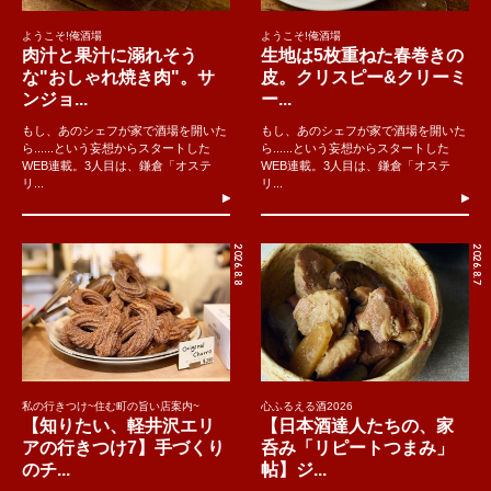
ようこそ!俺酒場
ようこそ!俺酒場
肉汁と果汁に溺れそう
生地は5枚重ねた春巻きの
な"おしゃれ焼き肉"。サ
皮。クリスピー&クリーミ
ンジョ...
ー...
もし、あのシェフが家で酒場を開いた
もし、あのシェフが家で酒場を開いた
ら......という妄想からスタートした
ら......という妄想からスタートした
WEB連載。3人目は、鎌倉「オステ
WEB連載。3人目は、鎌倉「オステ
リ...
リ...
2026.8.8
2026.8.7
私の行きつけ~住む町の旨い店案内~
心ふるえる酒2026
【知りたい、軽井沢エリ
【日本酒達人たちの、家
アの行きつけ7】手づくり
呑み「リピートつまみ」
のチ...
帖】ジ...