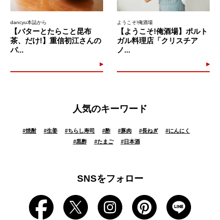
dancyu本誌から
ようこそ!俺酒場
【バターとたらこと昆布
【ようこそ!俺酒場】ポルト
茶、だけ!】重信初江さんの
ガル料理店「クリスチア
パ...
ノ...
人気のキーワード
#
焼酎
#
生姜
#
ちらし寿司
#
酢
#
豚肉
#
長ねぎ
#
にんにく
#
黒酢
#
たまご
#
日本酒
SNSをフォロー