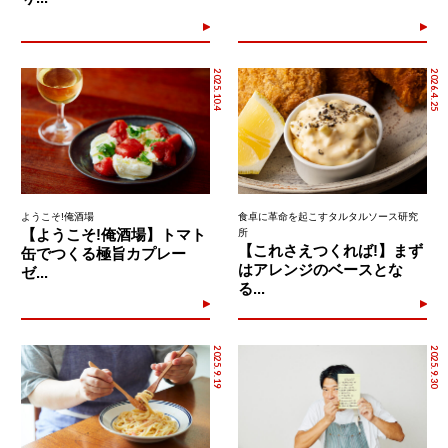
2025.10.4
2026.4.25
ようこそ!俺酒場
食卓に革命を起こすタルタルソース研究
【ようこそ!俺酒場】トマト
所
【これさえつくれば!】まず
缶でつくる極旨カプレー
はアレンジのベースとな
ゼ...
る...
2025.9.19
2025.9.30