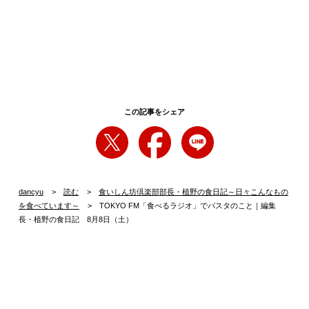
の名手として知られ7月に広尾にパスタハウス「Taratat
à
（タ
ラタタ）」（本誌9月号122ページで紹介しています）をオー
プンさせたシェフは、実はご両親がパスタ専門店を営んでいた
そうです。パスタで育ってきた（？）ので、こんなにパスタ愛
が強いのでしょうね。
シェフがつくるパスタはどれも美味しいのですが、特にトマト
ソースは絶品。家でつくる際のコツを聞いてみると「缶詰のト
この記事をシェア
マトをじっくり煮込むことがポイントです。煮込みが足りない
と酸味が立ってしまったり、味がまとまらないのですが、我慢
して煮詰めるようにすれば甘味が出てきて全体の味がまろやか
に美味しくなります」とのことです。試してみてください。
dancyu
読む
食いしん坊倶楽部部長・植野の食日記～日々こんなもの
を食べています～
TOKYO FM「食べるラジオ」でパスタのこと｜編集
そして、僕が最近食べたパスタは、東京・神泉の「オルラン
長・植野の食日記 8月8日（土）
ド」の“マッケロンチーニのポモドーロ”、東京・築地の「パラ
ディーゾ」の“リングイネのペスカトーレ”。どちらも軽やかな
風味と深い旨味が凝縮されていて美味しい。やはりパスタはい
いですね。