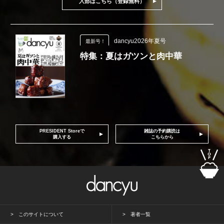
入部はこちら（登録無料）
dancyu2026年夏号
最新号！
特集：夏はガツンと肉中華
PRESIDENT Storeで
雑誌の予約購読は
購入する
こちらから
このサイトについて
著者一覧