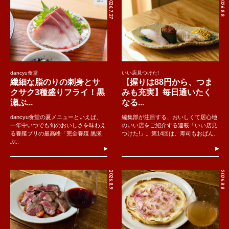
2026.7.27
2026.8.8
AD
東京・築地の「パラディーゾ」の“リングイネのペスカトーレ”。築地に市場があ
ったときからの人気店で、魚介料理が名物。特にこのペスカトーレは定番で、
魚介のだしがしっかりとした食感のリングイネに沁み込んで濃い美味しさで
す。
dancyu食堂
いい店見つけた!
繊細な脂のりの刺身とサ
【握りは88円から、つま
「食べるラジオ」TOKYO FM 毎週土曜20時～20時30分OA
クサク3種盛りフライ！黒
みも充実】毎日通いたく
※ノーカット版は、TOKYO FMの音声コンテンツサイト
瀬ぶ...
なる...
「AuDee（オーディー）」で聴けます。
dancyu食堂の夏メニューといえば、
編集部が注目する、おいしくて居心地
https://park.gsj.mobi/program/show/50786
一年中いつでも旬のおいしさを味わえ
のいい店をご紹介する連載「いい店見
る養殖ブリの最高峰「完全養殖 黒瀬
つけた!」。第14回は、寿司もおばん..
ぶ..
番組へのメッセージはインスタグラム
@taberuradio
に書き
込んでください。
2026.8.9
2026.8.8
文：植野広生