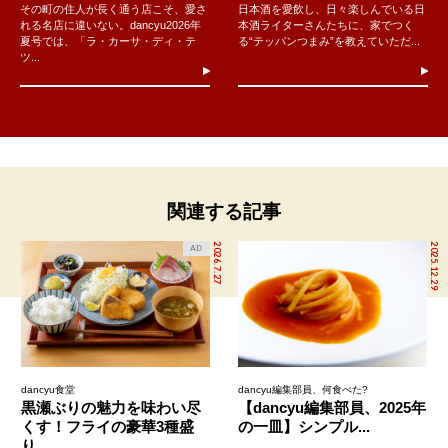
その町の住人が長く通う店こそ、愛さ
日本酒を愛飲し、日々楽しんでいる日
れる名店に違いない。dancyu2026年
本酒ライターさんたちに、家でつく
夏号では、「ラ・カーサ・ディ・テ
る“テッパンつまみ”を教えていただ...
ツ...
関連する記事
2026.7.27
2025.12.29
AD
dancyu食堂
dancyu編集部員、何食べた?
黒瀬ぶりの魅力を味わい尽
【dancyu編集部員、2025年
くす！フライの豪華3種盛
の一皿】シンプル...
り...