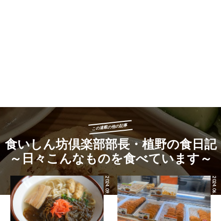
Taratatàはイタリアンが大好きな大人
“熟成肉入りミートボールのトマトソー
がふと立ち寄って楽しめる店。本誌で
スとブッラータチーズのスパゲッテ
も紹介した“イワシのサルデッラとレモ
ィ”は本当に奥が深い味わい。ミートボ
ン風味のアーリオーリオペペロンチー
ールスパゲッティと聞くと、子供っぽ
ノ”はサルデッラ（しらすを発酵させた
い感じがしますが（あるいは映画『ル
もの）の濃厚な旨味が太麺のブカティ
パン三世 カリオストロの城』を思い浮
ーニに妖艶に絡まります。
かべる人もいるでしょうが）、ブッラ
この連載の他の記事
ータチーズで和えたスパゲッティだけ
でも美味しく、さらに肉感たっぷりの
食いしん坊倶楽部部長・植野の食日記
ミートボールを崩しながら食べると上
～日々こんなものを食べています～
質なミートソースパスタとして楽しめ
ます。
2024.09.03
2024.06.28