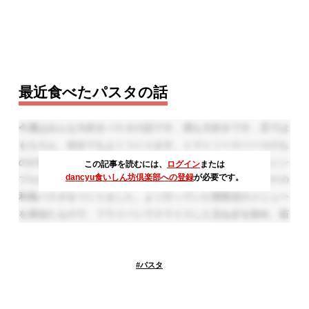
最近食べたパスタの話
今週はみんな大好きパスタの話です。僕も大好きです。店では
もちろん、自分でもよくつくります。トマトソースベースのも
のが多いのですが、カルボナーラやカチョエペペのようなシン
この記事を読むには、
ログイン
または
dancyu食いしん坊倶楽部への登録
が必要です。
プルなものが多いですね。そういえば、学生の頃はよくツナの
和風パスタをつくりました。よく行っていた喫茶店のメニュー
を真似たもので、フライパンでスライスした玉ねぎを炒め、茹
でたスパゲッティを加え、塩胡椒、醤油で味を調え、レモンを
添えて出来上がり。これを食べるために、いつも家にはパスタ
とツナ缶と玉ねぎがありました。懐かしいなぁ。
#
パスタ
さて、今回のゲストは「メログラーノ」の後藤シェフ。パスタ