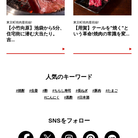
東京町焼肉最前線!
東京町焼肉最前線!
【小竹向原】池袋から5分、
【用賀】テールを"焼く"と
住宅街に潜む大当たり。
いう革命!焼肉の常識を変...
吉...
人気のキーワード
#
焼酎
#
生姜
#
酢
#
ちらし寿司
#
長ねぎ
#
豚肉
#
たまご
#
にんにく
#
黒酢
#
日本酒
SNSをフォロー