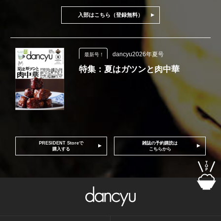
入部はこちら（登録無料）
dancyu2026年夏号
最新号！
特集：夏はガツンと肉中華
PRESIDENT Storeで
雑誌の予約購読は
購入する
こちらから