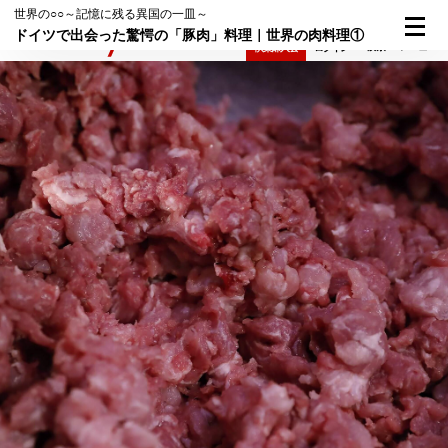
世界の○○～記憶に残る異国の一皿～
ドイツで出会った驚愕の「豚肉」料理｜世界の肉料理①
検索
メニュー
倶楽部入会
ログイン