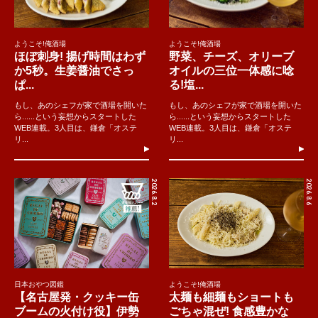
ようこそ!俺酒場
ようこそ!俺酒場
ほぼ刺身! 揚げ時間はわず
野菜、チーズ、オリーブ
か5秒。生姜醤油でさっ
オイルの三位一体感に唸
ぱ...
る!塩...
もし、あのシェフが家で酒場を開いた
もし、あのシェフが家で酒場を開いた
ら......という妄想からスタートした
ら......という妄想からスタートした
WEB連載。3人目は、鎌倉「オステ
WEB連載。3人目は、鎌倉「オステ
リ...
リ...
2026.8.2
2026.8.6
日本おやつ図鑑
ようこそ!俺酒場
【名古屋発・クッキー缶
太麺も細麺もショートも
ブームの火付け役】伊勢
ごちゃ混ぜ! 食感豊かな