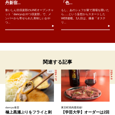
丹新宿...
「色...
食いしん坊倶楽部のLINEオープンチャ
もし、あのシェフが家で酒場を開いた
ット「dancyuおやつ倶楽部」で、メ
ら......という妄想からスタートした
ンバーから寄せられた美味しいおや
WEB連載。3人目は、鎌倉「オステ
つ...
リ...
関連する記事
2026.7.27
2026.4.8
AD
dancyu食堂
東京町焼肉最前線!
極上黒瀬ぶりをフライと刺
【学芸大学】オーダーは2回