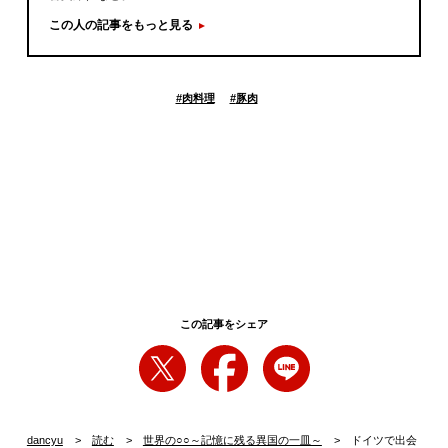
この人の記事をもっと見る
#
肉料理
#
豚肉
この記事をシェア
dancyu
読む
世界の○○～記憶に残る異国の一皿～
ドイツで出会