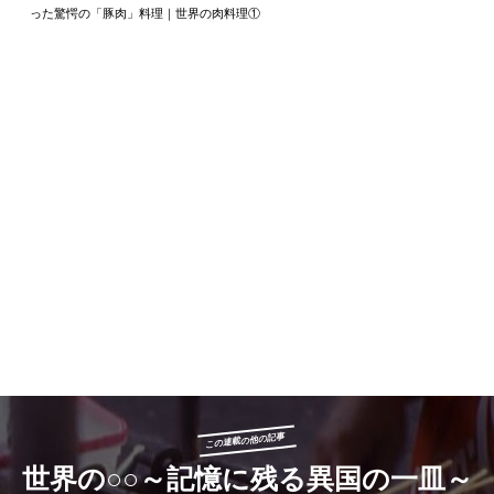
った驚愕の「豚肉」料理｜世界の肉料理①
この連載の他の記事
世界の○○～記憶に残る異国の一皿～