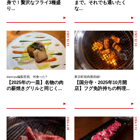
身で！贅沢なフライ3種盛
まで。それでも通いたく
り...
な...
2025.12.31
2025.12.10
dancyu編集部員、何食べた?
東京町焼肉最前線!
【2025年の一皿】名物の肉
【国分寺・2025年10月開
の薪焼きグリルと同じく...
店】フグ免許持ちの料理...
2026.6.24
2026.3.11