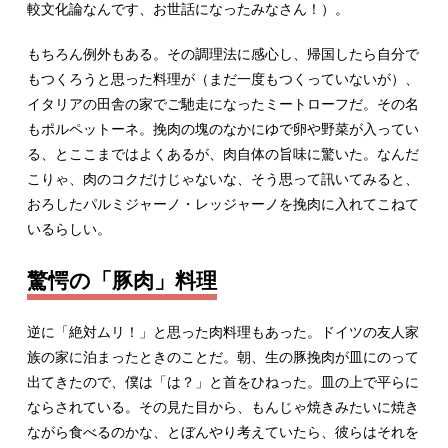
較文化論なんです、お世話になったみなさん！）。
もちろん例外もある。その調理法に感心し、帰国したら自分で
もつくろうと思った料理が（まだ一度もつくっていないが）、
イタリアの田舎の家でご馳走になったミートローフだ。その名
もポルペットーネ。挽肉の塊のなかにゆで卵や野菜が入ってい
る、とここまではよくあるが、肉自体の旨味に驚いた。なんだ
こりゃ、肉のコクだけじゃないな、そう思って訊いてみると、
おろしたパルミジャーノ・レッジャーノを挽肉に入れてこねて
いるらしい。
驚愕の「豚肉」料理
逆に「絶対ムリ！」と思った肉料理もあった。ドイツの友人家
族の家に泊まったときのことだ。朝、生の豚挽肉が皿にのって
出てきたので、僕は「は？」と首をひねった。皿の上で平らに
ならされている。その見た目から、もんじゃ焼きみたいに焼き
ながら食べるのかな、とぼんやり考えていたら、彼らはそれを