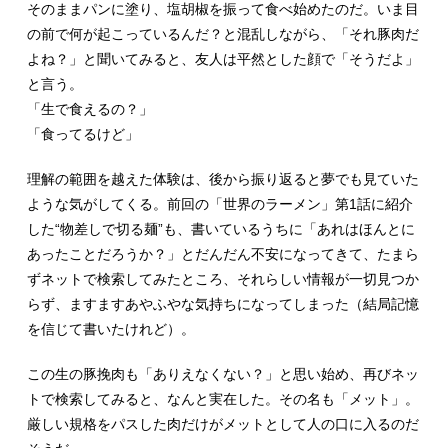
そのままパンに塗り、塩胡椒を振って食べ始めたのだ。いま目
の前で何が起こっているんだ？と混乱しながら、「それ豚肉だ
よね？」と聞いてみると、友人は平然とした顔で「そうだよ」
と言う。
「生で食えるの？」
「食ってるけど」
理解の範囲を越えた体験は、後から振り返ると夢でも見ていた
ような気がしてくる。前回の「世界のラーメン」第1話に紹介
した“物差しで切る麺”も、書いているうちに「あれはほんとに
あったことだろうか？」とだんだん不安になってきて、たまら
ずネットで検索してみたところ、それらしい情報が一切見つか
らず、ますますあやふやな気持ちになってしまった（結局記憶
を信じて書いたけれど）。
この生の豚挽肉も「ありえなくない？」と思い始め、再びネッ
トで検索してみると、なんと実在した。その名も「メット」。
厳しい規格をパスした肉だけがメットとして人の口に入るのだ