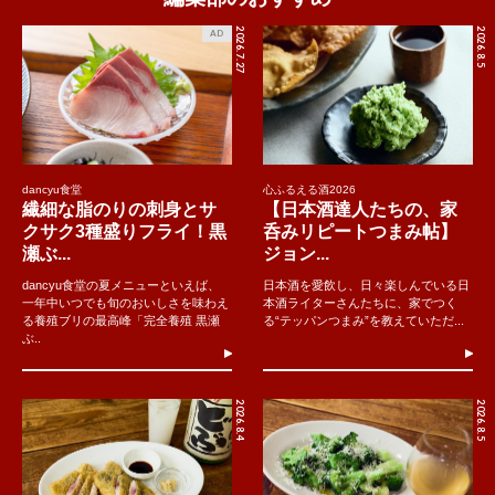
2026.7.27
2026.8.5
AD
dancyu食堂
心ふるえる酒2026
繊細な脂のりの刺身とサ
【日本酒達人たちの、家
クサク3種盛りフライ！黒
呑みリピートつまみ帖】
瀬ぶ...
ジョン...
dancyu食堂の夏メニューといえば、
日本酒を愛飲し、日々楽しんでいる日
一年中いつでも旬のおいしさを味わえ
本酒ライターさんたちに、家でつく
る養殖ブリの最高峰「完全養殖 黒瀬
る“テッパンつまみ”を教えていただ...
ぶ..
2026.8.4
2026.8.5