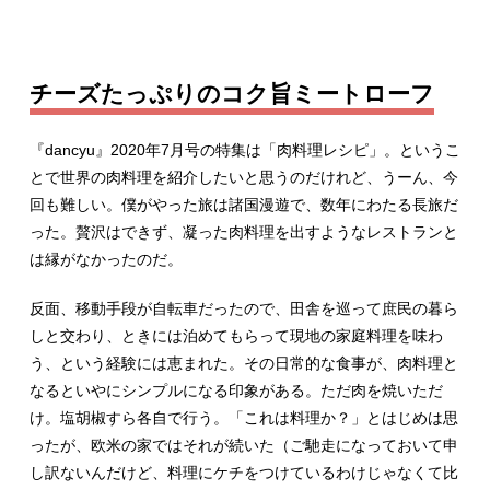
チーズたっぷりのコク旨ミートローフ
『dancyu』2020年7月号の特集は「肉料理レシピ」。というこ
とで世界の肉料理を紹介したいと思うのだけれど、うーん、今
回も難しい。僕がやった旅は諸国漫遊で、数年にわたる長旅だ
った。贅沢はできず、凝った肉料理を出すようなレストランと
は縁がなかったのだ。
反面、移動手段が自転車だったので、田舎を巡って庶民の暮ら
しと交わり、ときには泊めてもらって現地の家庭料理を味わ
う、という経験には恵まれた。その日常的な食事が、肉料理と
なるといやにシンプルになる印象がある。ただ肉を焼いただ
け。塩胡椒すら各自で行う。「これは料理か？」とはじめは思
ったが、欧米の家ではそれが続いた（ご馳走になっておいて申
し訳ないんだけど、料理にケチをつけているわけじゃなくて比