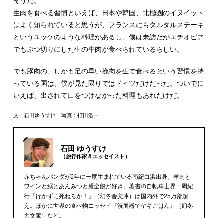
そうだ。
生肉を食べる習慣といえば、日本や韓国、北極圏のイヌイット
はよく知られていると思うが、フランスにもタルタルステーキ
というユッケのような料理があるし、僕は未訪だがエチオピア
でもぶつ切りにした生の牛肉が食べられているらしい。
でも豚肉の、しかも足の早い挽肉を生で食べるという習慣を持
っている国は、僕が見た限りではドイツだけだった。ついでに
いえば、出されて口をつけなかった料理もあれだけだ。
文：石田ゆうすけ 写真：打田浩一
石田 ゆうすけ
（旅行作家＆エッセイスト）
赤ちゃんパンダが2年に一度生まれている南紀白浜出身。羊肉と
ワインと鰯とあんみつと麺全般が好き。著書の自転車世界一周紀
行『行かずに死ねるか！』（幻冬舎文庫）は国内外で25万部超
え。ほかに世界の食べ物エッセイ『洗面器でヤギごはん』（幻冬
舎文庫）など。