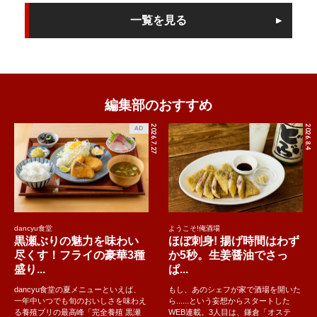
だから、ぴーちゃんのようになんでも美味しく食べられる人
一覧を見る
は、人間という動物的には高度な域に発達していると言えま
す。
そして、衝撃的に美味しいものはわかるのですから、バカ舌で
も味覚障害でもありません。
（ちなみに、近年の若者に多い亜鉛不足などが原因による味覚
編集部のおすすめ
障害で、なんでも平板な味に感じてしまう、という場合は話は
別です。こういう場合は、白米、カシューナッツ、胡麻、納
2026.7.27
2026.8.4
AD
豆、豚肉、卵、チーズなどをバランスよく食べるか、病院で治
療を受けましょう）
大丈夫、心配することはありません。美味しいと思ったら「美
味しい！」というのが料理人に対する最大の誉め言葉です。
dancyu食堂
ようこそ!俺酒場
とはいえ、出てきた皿すべてに同じように「美味しい！」と言
黒瀬ぶりの魅力を味わい
ほぼ刺身! 揚げ時間はわず
うと、シェフは「本当に美味しいと思ってくれているのだろう
尽くす！フライの豪華3種
か5秒。生姜醤油でさっ
盛り...
ぱ...
か？」とちょっと不安になるかもしれません。お互いのちょっ
とした不安を解消するためには、「美味しい」は最後に取って
dancyu食堂の夏メニューといえば、
もし、あのシェフが家で酒場を開いた
一年中いつでも旬のおいしさを味わえ
ら......という妄想からスタートした
おきましょう。食事の途中は最小限にしておいて、最後に「あ
る養殖ブリの最高峰「完全養殖 黒瀬
WEB連載。3人目は、鎌倉「オステ