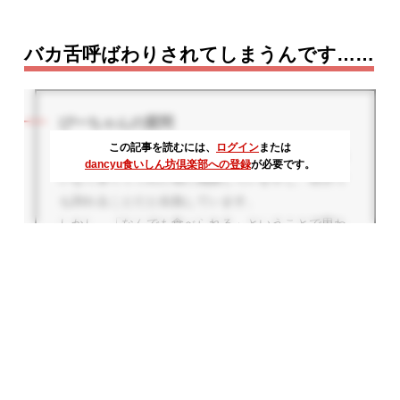
バカ舌呼ばわりされてしまうんです……
ぴーちゃんの質問
この記事を読むには、
ログイン
または
私は「好き嫌い」が一切ありません。これは好き嫌
dancyu食いしん坊倶楽部への登録
が必要です。
いなく育ててくれた母に感謝していますし、自分で
も誇れることだと自負しています。
しかし、「なんでも食べられる」ということで思わ
ぬ弊害があります。それはバカ舌呼ばわりされてし
まうことです。あげく「お腹に入ればなんでもいい
んでしょ？」と言われます。「ご馳走しがいがな
い」と上司に言われた過去もあります……。
実際、本当になんでもいいので、手づくりごはんで
も、チェーン店の牛丼でもおしゃれなイタリアンで
も、ラーメンでも高級焼肉でも、寿司でもそこらの