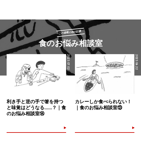
結論から言います。ぴーちゃんは正真正銘の食いしん坊です。
全部一律に好き！なんでも美味しく食べられる！というのは、
誰にでもできることではありません。持って生まれた才能かも
この連載の他の記事
しれません。
食のお悩み相談室
そもそも、人は生まれた時には鋭敏な舌を持っていますが、ほ
とんどの人は成長するに従って味覚が鈍感になっていきます。
2023.07.02
2023.06.22
だから、子供の頃は食べられないものが多かったのに、大人に
なったらいろいろ食べられるようになった、ということになる
のです。
ただ、舌が鈍感になっていく代わりに、頭脳が発達し、経験値
利き手と逆の手で箸を持つ
カレーしか食べられない！
が増えていきます。「これは甘いはず」「香ばしさがある」
と味覚はどうなる......？｜食
｜食のお悩み相談室⑬
「日本酒に合う味だ」といった脳内変換機能や、「先週食べた
のお悩み相談室⑭
焼肉より旨い」「今まで食べたポテサラの中で一番旨い」とい
う相対比較機能が強化されるのです。