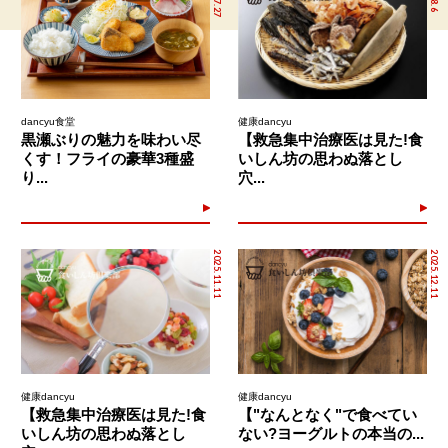
dancyu食堂
健康dancyu
黒瀬ぶりの魅力を味わい尽
【救急集中治療医は見た!食
くす！フライの豪華3種盛
いしん坊の思わぬ落とし
り...
穴...
2025.11.11
2025.12.11
健康dancyu
健康dancyu
【救急集中治療医は見た!食
【"なんとなく"で食べてい
いしん坊の思わぬ落とし
ない?ヨーグルトの本当の...