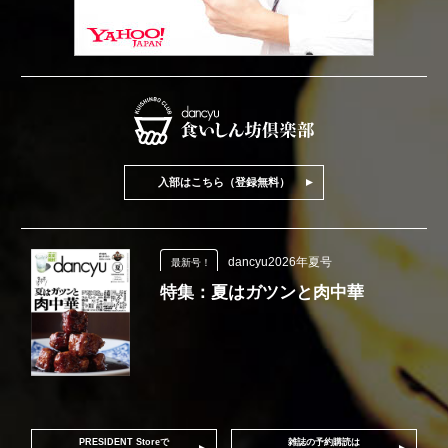
入部はこちら（登録無料）
dancyu2026年夏号
最新号！
特集：夏はガツンと肉中華
PRESIDENT Storeで
雑誌の予約購読は