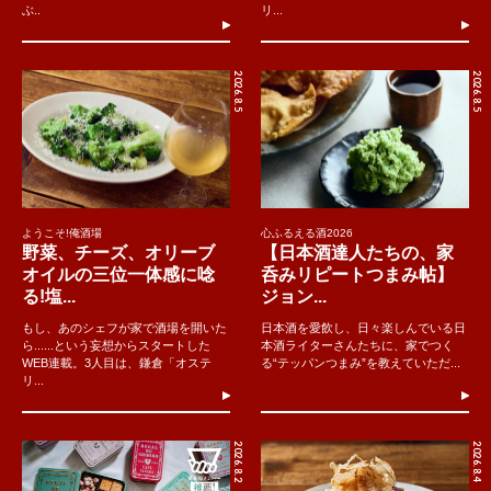
あ、美味しかった！」と叫べばいいのです。
ぶ..
リ...
さらに、振り返ってみて、たとえば一番たくさん食べたものに
2026.8.5
2026.8.5
ついて「○○が美味しかった！」と言えば、シェフも安心するで
しょう。「一番たくさん食べたもの」でなくても「最後に食べ
たもの」「一番高そうだったもの」「最も可愛かったもの」な
どと自分勝手な基準を決めておけばいいのです。最後に食事の
内容をふりかえっているうちに、その中で一番印象に残ったも
のを思い浮べて「美味しかった！」と言えるようになるかもし
ようこそ!俺酒場
心ふるえる酒2026
野菜、チーズ、オリーブ
【日本酒達人たちの、家
れません。そうなれば、上司もまたご馳走してくれるはずで
オイルの三位一体感に唸
呑みリピートつまみ帖】
す。
る!塩...
ジョン...
もし、あのシェフが家で酒場を開いた
日本酒を愛飲し、日々楽しんでいる日
あまり美味しくないと思ったものでも完食、というのも素晴ら
ら......という妄想からスタートした
本酒ライターさんたちに、家でつく
WEB連載。3人目は、鎌倉「オステ
る“テッパンつまみ”を教えていただ...
しいことです。そんなことで「お腹に入ればなんでもいいんで
リ...
しょ？」と言われたら、「食材に罪はないですから」と言って
あげましょう。
2026.8.2
2026.8.4
料理を誉めるのには勇気がいります。簡単に誉めると、その程