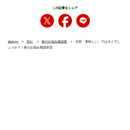
立ち飲みでも、なんならカップラーメンでもいいん
です。自分から決めることはありません。
この記事をシェア
特別に大好き！なものもないんです。全部一律に好
きなんです。もちろん「衝撃的に美味しい!!なんじゃ
こりゃ!!」というのは分かりますし、その反面、ん？
あんまり好みじゃないな、というものでも平気で完
dancyu
読む
食のお悩み相談室
全部「美味しい」ではダメでし
食します。残しません。以前、なんでも美味しいと
ょうか？｜食のお悩み相談室⑤
いうのはシェフに失礼だよ、と言われたこともあ
り……。
なんでも「美味しい」はやはりつくってくれた方に
失礼なのでしょうか。
最後に「美味しかった！」と叫びましょ
う！
編集長・植野の回答