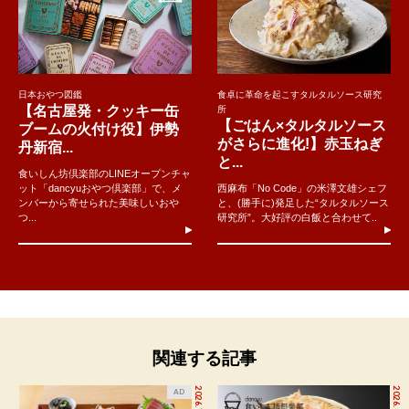
度の味覚かと思われてしまいそうで怖いのです。だから、美味
しいと思っても「うん、まあまあかな」なんて周りを見ながら
中途半端な反応をします。実はぴーちゃんのように、なんでも
「美味しい！」と言える人が羨ましいのです。その点、とにか
日本おやつ図鑑
食卓に革命を起こすタルタルソース研究
く食を楽しむ食いしん坊は素直でいられます。グルメより食い
【名古屋発・クッキー缶
所
しん坊の方が楽なのですよ。
【ごはん×タルタルソース
ブームの火付け役】伊勢
がさらに進化!】赤玉ねぎ
丹新宿...
と...
だから、正々堂々と高らかに言いましょう、「みんな美味し
食いしん坊倶楽部のLINEオープンチャ
ット「dancyuおやつ倶楽部」で、メ
西麻布「No Code」の米澤文雄シェフ
い！」と。
ンバーから寄せられた美味しいおや
と、(勝手に)発足した“タルタルソース
つ...
研究所”。大好評の白飯と合わせて..
イラスト：横山寛多
▼食いしん坊倶楽部へ入部して、質問を送ろ
う！
dancyu食いしん坊俱楽部
関連する記事
入部方法
2026.7.27
2026.8.6
AD
ログイン中です。