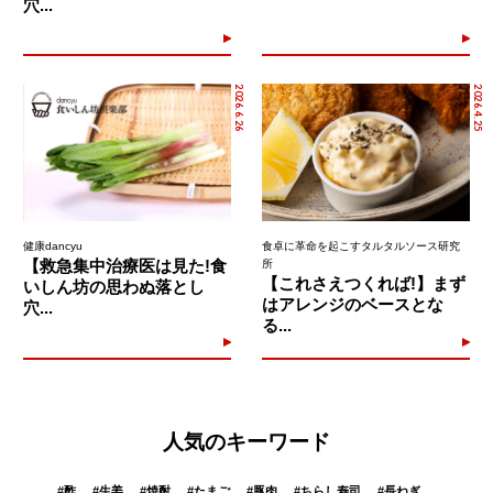
穴...
2026.6.26
2026.4.25
健康dancyu
食卓に革命を起こすタルタルソース研究
【救急集中治療医は見た!食
所
【これさえつくれば!】まず
いしん坊の思わぬ落とし
はアレンジのベースとな
穴...
る...
人気のキーワード
#
酢
#
生姜
#
焼酎
#
たまご
#
豚肉
#
ちらし寿司
#
長ねぎ