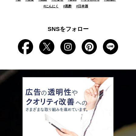
#
にんにく
#
黒酢
#
日本酒
SNSをフォロー