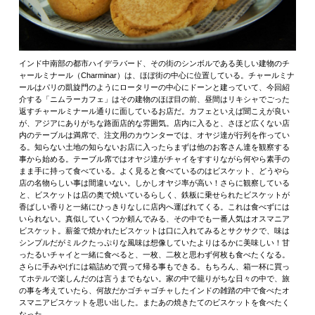
インド中南部の都市ハイデラバード、その街のシンボルである美しい建物のチ
ャールミナール（Charminar）は、ほぼ街の中心に位置している。チャールミナ
ールはパリの凱旋門のようにロータリーの中心にドーンと建っていて、今回紹
介する「ニムラーカフェ」はその建物のほぼ目の前、昼間はリキシャでごった
返すチャールミナール通りに面しているお店だ。カフェといえば聞こえが良い
が、アジアにありがちな路面店的な雰囲気。店内に入ると、さほど広くない店
内のテーブルは満席で、注文用のカウンターでは、オヤジ達が行列を作ってい
る。知らない土地の知らないお店に入ったらまずは他のお客さん達を観察する
事から始める。テーブル席ではオヤジ達がチャイをすすりながら何やら素手の
まま手に持って食べている。よく見ると食べているのはビスケット、どうやら
店の名物らしい事は間違いない。しかしオヤジ率が高い！さらに観察している
と、ビスケットは店の奥で焼いているらしく、鉄板に乗せられたビスケットが
香ばしい香りと一緒にひっきりなしに店内へ運ばれてくる。これは食べずには
いられない。真似していくつか頼んでみる、その中でも一番人気はオスマニア
ビスケット。薪釜で焼かれたビスケットは口に入れてみるとサクサクで、味は
シンプルだがミルクたっぷりな風味は想像していたよりはるかに美味しい！甘
ったるいチャイと一緒に食べると、一枚、二枚と思わず何枚も食べたくなる。
さらに手みやげには箱詰めで買って帰る事もできる。もちろん、箱一杯に買っ
てホテルで楽しんだのは言うまでもない。家の中で籠りがちな日々の中で、旅
の事を考えていたら、何故だかゴチャゴチャしたインドの雑踏の中で食べたオ
スマニアビスケットを思い出した。またあの焼きたてのビスケットを食べたく
なった。