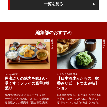
一覧を見る
編集部のおすすめ
2026.7.27
2026.8.5
AD
dancyu食堂
心ふるえる酒2026
黒瀬ぶりの魅力を味わい
【日本酒達人たちの、家
尽くす！フライの豪華3種
呑みリピートつまみ帖】
盛り...
ジョン...
dancyu食堂の夏メニューといえば、
日本酒を愛飲し、日々楽しんでいる日
一年中いつでも旬のおいしさを味わえ
本酒ライターさんたちに、家でつく
る養殖ブリの最高峰「完全養殖 黒瀬
る“テッパンつまみ”を教えていただ...
ぶ..