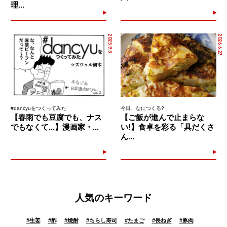
理...
2025.9.8
2026.6.27
#dancyuをつくってみた
今日、なにつくる?
【春雨でも豆腐でも、ナス
【ご飯が進んで止まらな
でもなくて...】漫画家・...
い!】食卓を彩る「具だくさ
ん...
人気のキーワード
#
生姜
#
酢
#
焼酎
#
ちらし寿司
#
たまご
#
長ねぎ
#
豚肉