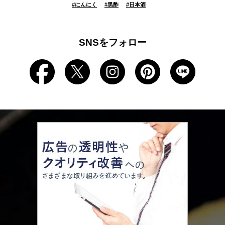
#
にんにく
#
黒酢
#
日本酒
SNSをフォロー