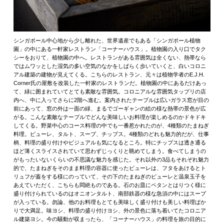
シンガポール中心地から少し離れた、世界遺産でもある「シンガポール植物
園」の中にある一軒家レストラン「コーナーハウス」。植物園の入り口でタク
シーをおりて、植物園の中へ。レストランがある雰囲気は全くない、熱帯なら
ではムワッとした湿気の多い空気のなかをしばらく歩いていくと、白いコロニ
アル建築の建物が見えてくる。こちらのレストラン、元々は植物学者のE.J.H.
Corner氏の屋敷を改装した一軒家のレストランだ。植物園の中にあるだけあっ
て、緑に囲まれていてとても素敵な雰囲気。コロニアルな雰囲気タップリの店
内へ、中に入ってさらに2階へ進む。案内されたテーブルは広いガラス窓が目の
前にあって、窓の外は一面の緑、まるでゴーギャンの絵の様な熱帯の景色が広
がる。こんな素敵なテーブルでどんな美味しいお料理が楽しめるのかドキドキ
してくる。野菜中心のコース料理の中でも一番惹かれたのが、4種類のたまねぎ
料理。ピューレ、タルト、スープ、チップス。4種類のどれも魅力的だが、仕事
柄、料理の盛り付けやビジュアルも気になるところ。特にチップスは透き通る
ほど薄くスライスされていて思わずじっくりと眺めてしまう。食べてしまうの
がもったいないくらいの不思議な魅力を感じた。それ以外の3品もそれぞれ魅力
的で、たまねぎをそのまま料理の容器に使ったピューレは、フタをあけるとト
リュフが蓋をする様にのっていて、その下のたまねぎのピューレと温泉玉子を
あえていただく、こちらも悶絶ものである。石のお皿にペタンとはりつく様に
盛り付けられているのはオニオンタルト、南部鉄器の様な急須の中にはスープ
が入っている。勿論、他のお料理もとても美味しく盛り付けも美しい料理ばか
りで大満足。味ヨシ、料理の盛り付けヨシ、外の景色に落ち着いてたコロニア
ル建築ヨシ。今の騒動が収まったら、「コーナーハウス」の料理を旅の目的に