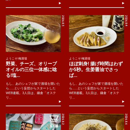
2026.8.5
2026.8.4
ようこそ!俺酒場
ようこそ!俺酒場
野菜、チーズ、オリーブ
ほぼ刺身! 揚げ時間はわず
オイルの三位一体感に唸
か5秒。生姜醤油でさっ
る!塩...
ぱ...
もし、あのシェフが家で酒場を開いた
もし、あのシェフが家で酒場を開いた
ら......という妄想からスタートした
ら......という妄想からスタートした
WEB連載。3人目は、鎌倉「オステ
WEB連載。3人目は、鎌倉「オステ
リ...
リ...
2026.8.2
2026.8.6