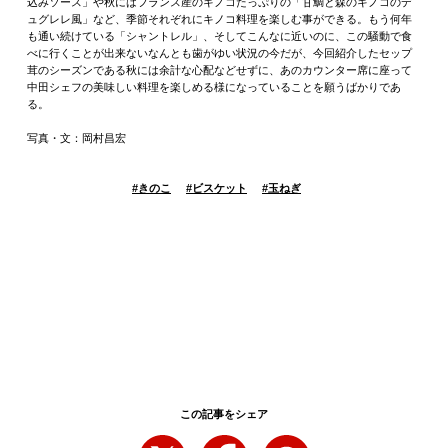
込みソース」や秋にはフランス産のキノコたっぷりの「甘鯛と森のキノコのデ
ュグレレ風」など、季節それぞれにキノコ料理を楽しむ事ができる。もう何年
も通い続けている「シャントレル」、そしてこんなに近いのに、この騒動で食
べに行くことが出来ないなんとも歯がゆい状況の今だが、今回紹介したセップ
茸のシーズンである秋には余計な心配などせずに、あのカウンター席に座って
中田シェフの美味しい料理を楽しめる様になっていることを願うばかりであ
る。
写真・文：岡村昌宏
#
きのこ
#
ビスケット
#
玉ねぎ
この記事をシェア