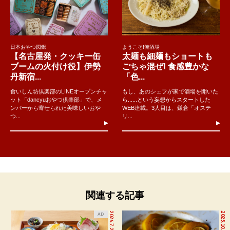
日本おやつ図鑑
ようこそ!俺酒場
【名古屋発・クッキー缶
太麺も細麺もショートも
ブームの火付け役】伊勢
ごちゃ混ぜ! 食感豊かな
丹新宿...
「色...
食いしん坊倶楽部のLINEオープンチャ
もし、あのシェフが家で酒場を開いた
ット「dancyuおやつ倶楽部」で、メ
ら......という妄想からスタートした
ンバーから寄せられた美味しいおや
WEB連載。3人目は、鎌倉「オステ
つ...
リ...
関連する記事
2026.7.27
2025.10.20
AD