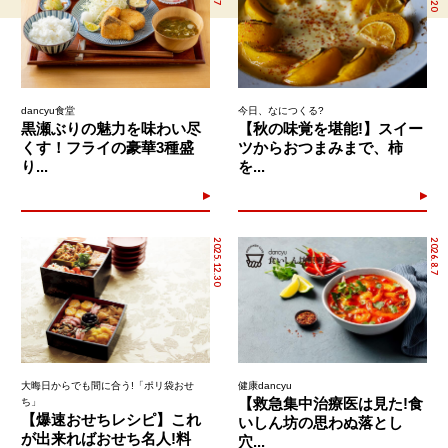
dancyu食堂
今日、なにつくる?
黒瀬ぶりの魅力を味わい尽
【秋の味覚を堪能!】スイー
くす！フライの豪華3種盛
ツからおつまみまで、柿
り...
を...
2025.12.30
2026.8.7
大晦日からでも間に合う!「ポリ袋おせ
健康dancyu
【救急集中治療医は見た!食
ち」
【爆速おせちレシピ】これ
いしん坊の思わぬ落とし
が出来ればおせち名人!料
穴...