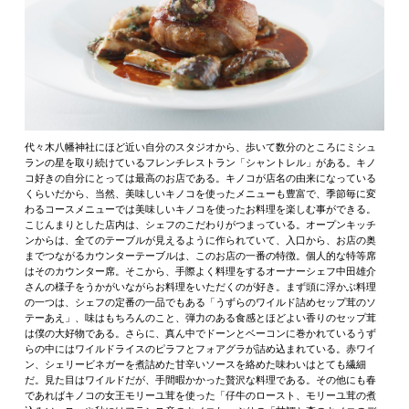
代々木八幡神社にほど近い自分のスタジオから、歩いて数分のところにミシュ
ランの星を取り続けているフレンチレストラン「シャントレル」がある。キノ
コ好きの自分にとっては最高のお店である。キノコが店名の由来になっている
くらいだから、当然、美味しいキノコを使ったメニューも豊富で、季節毎に変
わるコースメニューでは美味しいキノコを使ったお料理を楽しむ事ができる。
こじんまりとした店内は、シェフのこだわりがつまっている。オープンキッチ
ンからは、全てのテーブルが見えるように作られていて、入口から、お店の奥
までつながるカウンターテーブルは、このお店の一番の特徴。個人的な特等席
はそのカウンター席。そこから、手際よく料理をするオーナーシェフ中田雄介
さんの様子をうかがいながらお料理をいただくのが好き。まず頭に浮かぶ料理
の一つは、シェフの定番の一品でもある「うずらのワイルド詰めセップ茸のソ
テーあえ」、味はもちろんのこと、弾力のある食感とほどよい香りのセップ茸
は僕の大好物である。さらに、真ん中でドーンとベーコンに巻かれているうず
らの中にはワイルドライスのピラフとフォアグラが詰め込まれている。赤ワイ
ン、シェリービネガーを煮詰めた甘辛いソースを絡めた味わいはとても繊細
だ。見た目はワイルドだが、手間暇かかった贅沢な料理である。その他にも春
であればキノコの女王モリーユ茸を使った「仔牛のロースト、モリーユ茸の煮