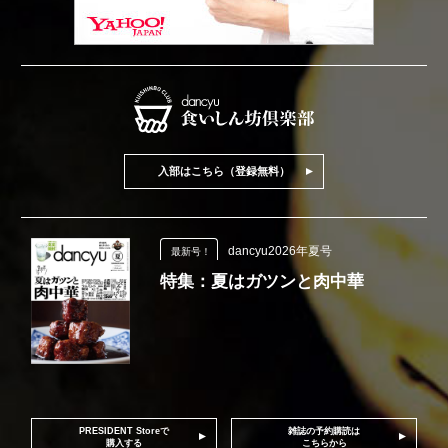
入部はこちら（登録無料）
dancyu2026年夏号
最新号！
特集：夏はガツンと肉中華
PRESIDENT Storeで
雑誌の予約購読は
購入する
こちらから