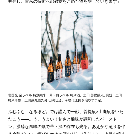
共存し、古来の技術への敬意をこめた酒を醸していきます」
誉国光 金ラベル 特別純米、同・白ラベル 純米酒、土田 菩提酛×山廃酛、土田
純米吟醸、土田麹九割九分 山廃仕込。今後は土田を増やす予定。
ふむふむ、なるほど。では謹んで一献、菩提酛×山廃酛をいた
だこう――。う、うまい！甘さと酸味が調和したベーストー
ン。濃醇な風味の陰で苦・渋の存在も光る。あえかな薫りを伴