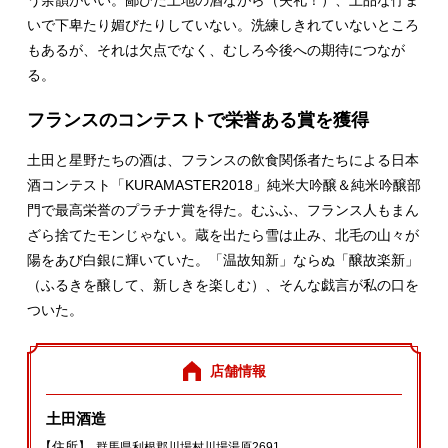
う余韻がいい。鄙びた土地の酒ながら（失礼！）、上品な佇ま
いで下卑たり媚びたりしていない。洗練しきれていないところ
もあるが、それは欠点でなく、むしろ今後への期待につなが
る。
フランスのコンテストで栄誉ある賞を獲得
土田と星野たちの酒は、フランスの飲食関係者たちによる日本
酒コンテスト「KURAMASTER2018」純米大吟醸＆純米吟醸部
門で最高栄誉のプラチナ賞を得た。むふふ、フランス人もまん
ざら捨てたモンじゃない。蔵を出たら雪は止み、北毛の山々が
陽をあび白銀に輝いていた。「温故知新」ならぬ「醸故楽新」
（ふるきを醸して、新しきを楽しむ）、そんな戯言が私の口を
ついた。
店舗情報
土田酒造
【住所】
群馬県利根郡川場村川場湯原2691