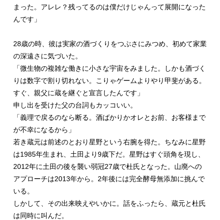
まった。アレレ？残ってるのは僕だけじゃんって展開になった
んです」
28歳の時、彼は実家の酒づくりをつぶさにみつめ、初めて家業
の深遠さに気づいた。
「微生物の複雑な働きに小さな宇宙をみました。しかも酒づく
りは数字で割り切れない。こりゃゲームよりやり甲斐がある。
すぐ、親父に蔵を継ぐと宣言したんです」
申し出を受けた父の台詞もカッコいい。
「義理で戻るのなら断る。酒ばかりかオレとお前、お客様まで
が不幸になるから」
若き蔵元は前述のとおり星野という右腕を得た。ちなみに星野
は1985年生まれ、土田より9歳下だ。星野はすぐ頭角を現し、
2012年に土田の後を襲い弱冠27歳で杜氏となった。山廃への
アプローチは2013年から。2年後には完全酵母無添加に挑んで
いる。
しかして、その出来映えやいかに。話をふったら、蔵元と杜氏
は同時に叫んだ。