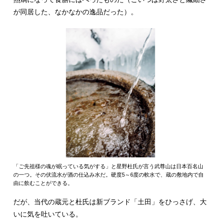
が同居した、なかなかの逸品だった）。
「ご先祖様の魂が眠っている気がする」と星野杜氏が言う武尊山は日本百名山
の一つ。その伏流水が酒の仕込み水だ。硬度5～6度の軟水で、蔵の敷地内で自
由に飲むことができる。
だが、当代の蔵元と杜氏は新ブランド「土田」をひっさげ、大
いに気を吐いている。