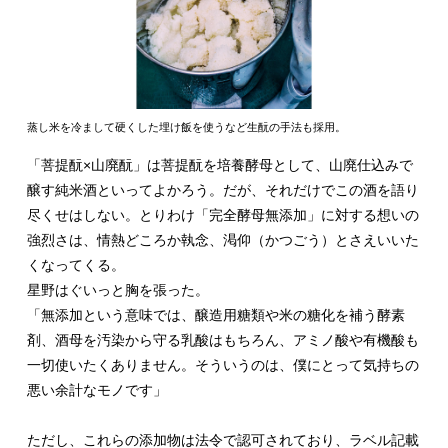
蒸し米を冷まして硬くした埋け飯を使うなど生酛の手法も採用。
「菩提酛×山廃酛」は菩提酛を培養酵母として、山廃仕込みで
醸す純米酒といってよかろう。だが、それだけでこの酒を語り
尽くせはしない。とりわけ「完全酵母無添加」に対する想いの
強烈さは、情熱どころか執念、渇仰（かつごう）とさえいいた
くなってくる。
星野はぐいっと胸を張った。
「無添加という意味では、醸造用糖類や米の糖化を補う酵素
剤、酒母を汚染から守る乳酸はもちろん、アミノ酸や有機酸も
一切使いたくありません。そういうのは、僕にとって気持ちの
悪い余計なモノです」
ただし、これらの添加物は法令で認可されており、ラベル記載