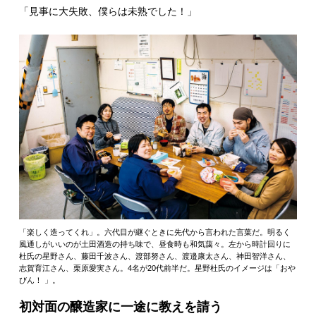
「見事に大失敗、僕らは未熟でした！」
「楽しく造ってくれ」。六代目が継ぐときに先代から言われた言葉だ。明るく
風通しがいいのが土田酒造の持ち味で、昼食時も和気藹々。左から時計回りに
杜氏の星野さん、藤田千波さん、渡部努さん、渡邉康太さん、神田智洋さん、
志賀育江さん、栗原愛実さん。4名が20代前半だ。星野杜氏のイメージは「おや
びん！ 」。
初対面の醸造家に一途に教えを請う