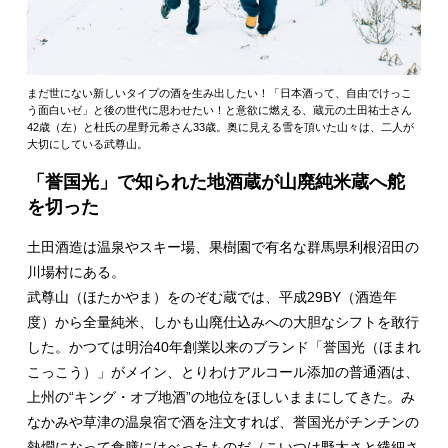
まだ世にない新しいタイプの酒を生み出したい！「日本酒って、自由でけっこ
う面白いゼ」と後の世代に思わせたい！と意欲に燃える、蔵元の土田祐士さん
42歳（左）と杜氏の星野元希さん33歳。奥に見える雪を頂いた山々は、二人が
大切にしている武尊山。
「誉国光」で知られた地酒蔵が山廃純米蔵へ舵
を切った
土田酒造は温泉やスキー場、果樹園で有名な群馬県利根沼田の
川場村にある。
武尊山（ほたかやま）をのぞむ蔵では、平成29BY（酒造年
度）から全量純米、しかも山廃仕込みへの大胆なシフトを敢行
した。かつては明治40年創業以来のブランド「誉国光（ほまれ
こっこう）」がメイン、とりわけアルコール添加の普通酒は、
上州の“キング・オブ地酒”の地位をほしいままにしてきた。み
なかみや草津の温泉宿で酒を注文すれば、誉国光がチンチンの
熱燗になって食膳にはべったものだ（こいつは野太さと繊細さ