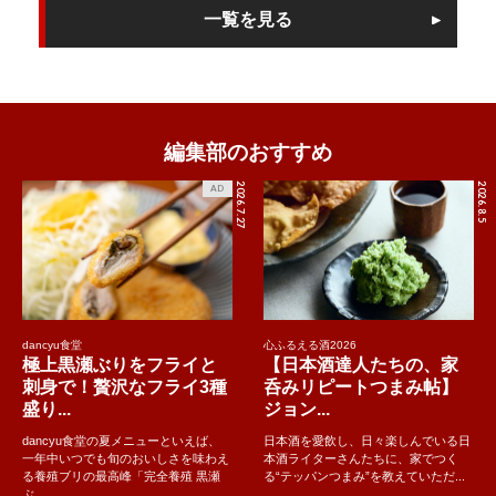
一覧を見る
編集部のおすすめ
2026.7.27
2026.8.5
AD
dancyu食堂
心ふるえる酒2026
極上黒瀬ぶりをフライと
【日本酒達人たちの、家
刺身で！贅沢なフライ3種
呑みリピートつまみ帖】
盛り...
ジョン...
dancyu食堂の夏メニューといえば、
日本酒を愛飲し、日々楽しんでいる日
一年中いつでも旬のおいしさを味わえ
本酒ライターさんたちに、家でつく
る養殖ブリの最高峰「完全養殖 黒瀬
る“テッパンつまみ”を教えていただ...
ぶ..