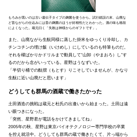
もろみが黒いのは古い遺伝子タイプの麹菌を使うから。試行錯誤の末、山廃な
ど昔ながらの仕込みには昔の麹菌のほうが好相性だとわかった。酒の味も格段
によくなった。蔵元曰く「失敗は神様からのギフトです」。
また、山廃ながら生酛同様に蒸した掛米をゆっくり冷却し、カ
チンコチンの埋け飯（いけめし）にしているのも特筆ものだ。
それを櫂ばかりかドリルまで動員して“山卸（やまおろ）し”す
るのだから念がいっている。星野はうなずいた。
「半切り桶での酛摺（もとす）りこそしていませんが、かなり
生酛に近い山廃だと思います」
どうしても群馬の酒蔵で働きたかった
土田酒造の挑戦は蔵元と杜氏の出逢いから始まった。土田は遠
い眼つきになった。
「突然、星野君が電話をかけてきましてね」
2005年の秋、星野は東京バイオテクノロジー専門学校の卒業
を控え就活中。どうしても群馬の蔵で働きたくて、片っ端から