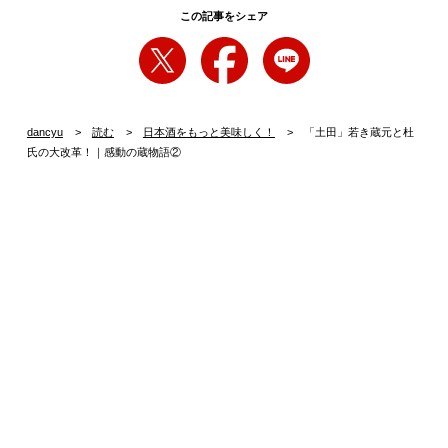
この記事をシェア
dancyu
読む
日本酒をもっと美味しく！
「土田」若き蔵元と杜
氏の大改革！｜感動の蔵物語②