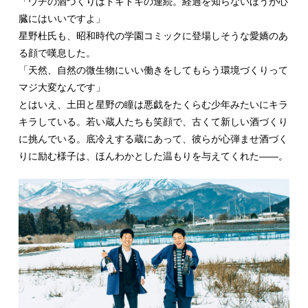
「ウチの酒づくりはドキドキの連続。経過を知らないほうが心
臓にはいいですよ」
星野杜氏も、昭和時代の学園コミックに登場しそうな愛嬌のあ
る顔で嘆息した。
「天然、自然の微生物にいい働きをしてもらう環境づくりって
マジ大変なんです」
とはいえ、土田と星野の瞳は悪戯をたくらむ少年みたいにキラ
キラしている。若い蔵人たちも笑顔で、古くて新しい酒づくり
に挑んでいる。底冷えする蔵にあって、彼らが心弾ませ酒づく
りに励む様子は、ほんわかとした温もりを与えてくれた――。