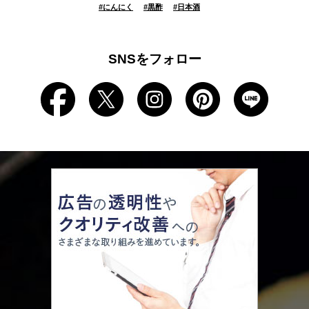
#
にんにく
#
黒酢
#
日本酒
SNSをフォロー