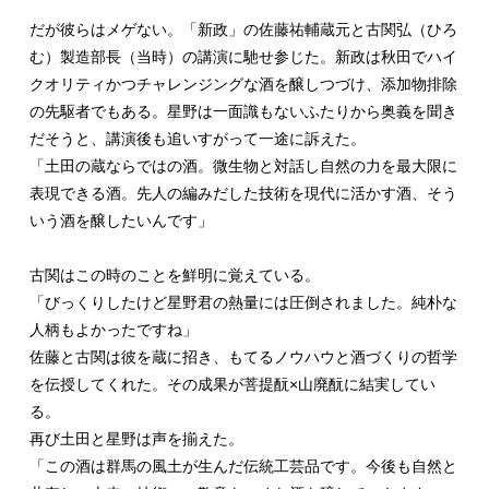
だが彼らはメゲない。「新政」の佐藤祐輔蔵元と古関弘（ひろ
む）製造部長（当時）の講演に馳せ参じた。新政は秋田でハイ
クオリティかつチャレンジングな酒を醸しつづけ、添加物排除
の先駆者でもある。星野は一面識もないふたりから奥義を聞き
だそうと、講演後も追いすがって一途に訴えた。
「土田の蔵ならではの酒。微生物と対話し自然の力を最大限に
表現できる酒。先人の編みだした技術を現代に活かす酒、そう
いう酒を醸したいんです」
古関はこの時のことを鮮明に覚えている。
「びっくりしたけど星野君の熱量には圧倒されました。純朴な
人柄もよかったですね」
佐藤と古関は彼を蔵に招き、もてるノウハウと酒づくりの哲学
を伝授してくれた。その成果が菩提酛×山廃酛に結実してい
る。
再び土田と星野は声を揃えた。
「この酒は群馬の風土が生んだ伝統工芸品です。今後も自然と