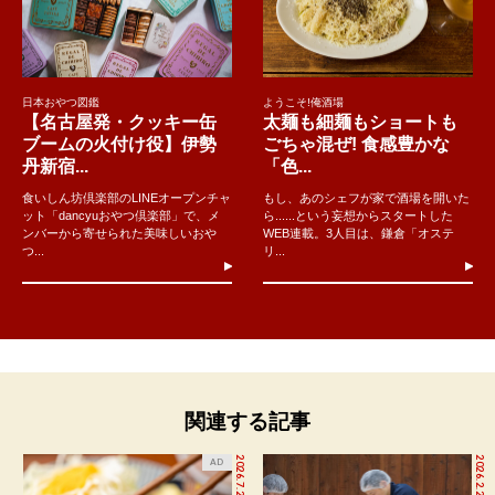
日本おやつ図鑑
ようこそ!俺酒場
【名古屋発・クッキー缶
太麺も細麺もショートも
ブームの火付け役】伊勢
ごちゃ混ぜ! 食感豊かな
丹新宿...
「色...
食いしん坊倶楽部のLINEオープンチャ
もし、あのシェフが家で酒場を開いた
ット「dancyuおやつ倶楽部」で、メ
ら......という妄想からスタートした
ンバーから寄せられた美味しいおや
WEB連載。3人目は、鎌倉「オステ
つ...
リ...
関連する記事
2026.7.27
2026.2.27
AD