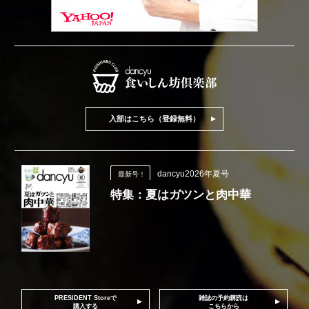
入部はこちら（登録無料）
dancyu2026年夏号
最新号！
特集：夏はガツンと肉中華
PRESIDENT Storeで
雑誌の予約購読は
購入する
こちらから