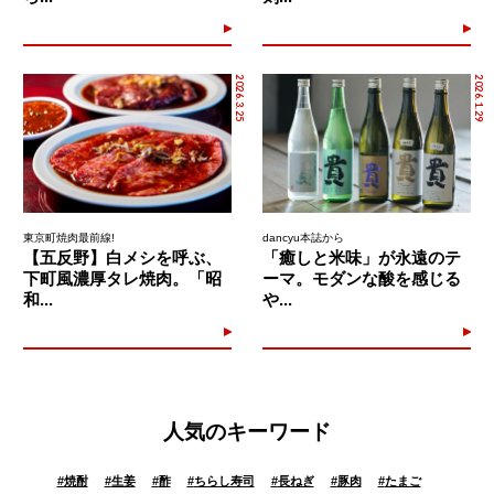
2026.3.25
2026.1.29
東京町焼肉最前線!
dancyu本誌から
【五反野】白メシを呼ぶ、
「癒しと米味」が永遠のテ
下町風濃厚タレ焼肉。「昭
ーマ。モダンな酸を感じる
和...
や...
人気のキーワード
#
焼酎
#
生姜
#
酢
#
ちらし寿司
#
長ねぎ
#
豚肉
#
たまご