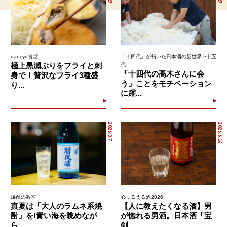
dancyu食堂
「十四代」が拓いた日本酒の新世界 ~十五
極上黒瀬ぶりをフライと刺
代...
「十四代の高木さんに会
身で！贅沢なフライ3種盛
う」ことをモチベーション
り...
に躍...
2026.8.7
2026.6.16
焼酎の教室
心ふるえる酒2026
真夏は「大人のラムネ系焼
【人に教えたくなる酒】男
酎」を!青い海を眺めなが
が惚れる男酒。日本酒「宝
ら...
剣...