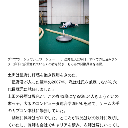
プツプツ、シュワシュワ、シュー……。星野杜氏は毎日、すべての仕込みタン
ク（床下に設置されている）の音を聞き、もろみの発酵具合を確認。
土田は星野に好感を抱き採用をきめた。
「星野君が入った翌年の2007年、私は杜氏を兼務しながら六
代目蔵元に就任しました」
土田の経歴は異色だ。この春43歳になる彼は4人きょうだいの
末っ子。大阪のコンピュータ総合学園HALを経て、ゲーム大手
のカプコン本社に勤務していた。
「酒屋に興味はゼロでした。ところが長兄は駅の設計に没頭し
ていたし、長姉も会社でキャリアを積み、次姉は嫁にいってし