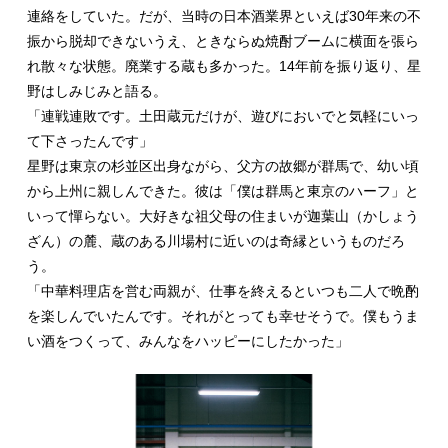
連絡をしていた。だが、当時の日本酒業界といえば30年来の不
振から脱却できないうえ、ときならぬ焼酎ブームに横面を張ら
れ散々な状態。廃業する蔵も多かった。14年前を振り返り、星
野はしみじみと語る。
「連戦連敗です。土田蔵元だけが、遊びにおいでと気軽にいっ
て下さったんです」
星野は東京の杉並区出身ながら、父方の故郷が群馬で、幼い頃
から上州に親しんできた。彼は「僕は群馬と東京のハーフ」と
いって憚らない。大好きな祖父母の住まいが迦葉山（かしょう
ざん）の麓、蔵のある川場村に近いのは奇縁というものだろ
う。
「中華料理店を営む両親が、仕事を終えるといつも二人で晩酌
を楽しんでいたんです。それがとっても幸せそうで。僕もうま
い酒をつくって、みんなをハッピーにしたかった」