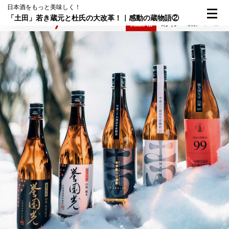
日本酒をもっと美味しく！
「土田」若き蔵元と杜氏の大改革！｜感動の蔵物語②
検索
メニュー
倶楽部入会
ログイン