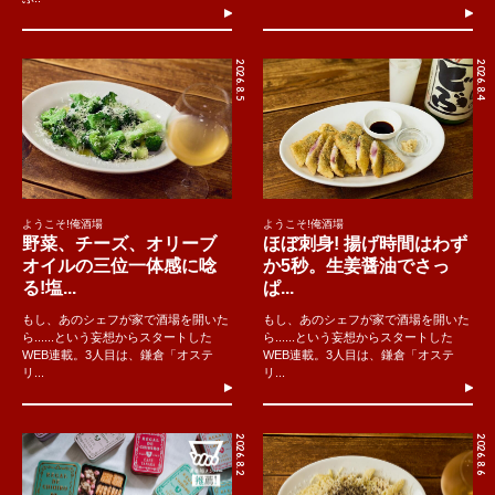
2026.8.5
2026.8.4
ようこそ!俺酒場
ようこそ!俺酒場
野菜、チーズ、オリーブ
ほぼ刺身! 揚げ時間はわず
オイルの三位一体感に唸
か5秒。生姜醤油でさっ
る!塩...
ぱ...
もし、あのシェフが家で酒場を開いた
もし、あのシェフが家で酒場を開いた
ら......という妄想からスタートした
ら......という妄想からスタートした
WEB連載。3人目は、鎌倉「オステ
WEB連載。3人目は、鎌倉「オステ
リ...
リ...
2026.8.2
2026.8.6