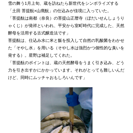
雪の舞う1月上旬、蔵を訪ねたら新世代をシンボライズする
「土田 菩提酛×山廃酛」の仕込みが佳境に入っていた。
「菩提酛は南都（奈良）の菩提山正暦寺（ぼだいせんしょうり
ゃくじ）が発祥といわれ、平安から室町時代に完成した、天然
酵母を活用する古式醸造法です」
菩提酛は、仕込み水に米と飯を投入して自然の乳酸菌をわかせ
た「そやし水」を用いる（そやし水は強烈かつ個性的な臭いを
発する）。星野は補足してくれた。
「菩提酛のポイントは、蔵の天然酵母をうまく引き込み、どう
力を引き出すかにかかっています。それがとっても難しいんだ
けど、同時にムッチャおもしろいんです」