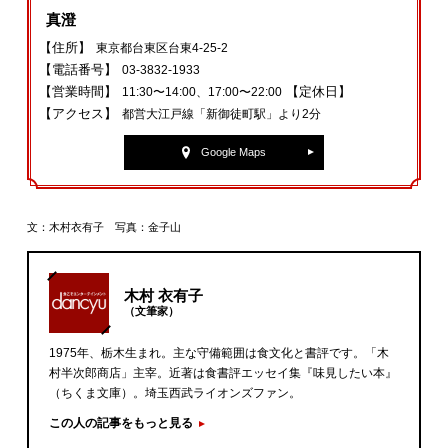
真澄
【住所】
東京都台東区台東4‐25‐2
【電話番号】
03-3832-1933
【営業時間】
【定休日】
11:30〜14:00、17:00〜22:00
【アクセス】
都営大江戸線「新御徒町駅」より2分
Google Maps
文：木村衣有子 写真：金子山
木村 衣有子
（文筆家）
1975年、栃木生まれ。主な守備範囲は食文化と書評です。「木
村半次郎商店」主宰。近著は食書評エッセイ集『味見したい本』
（ちくま文庫）。埼玉西武ライオンズファン。
この人の記事をもっと見る