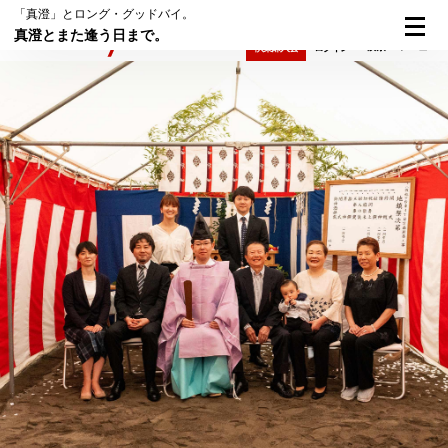
「真澄」とロング・グッドバイ。
真澄とまた逢う日まで。
検索
メニュー
倶楽部入会
ログイン