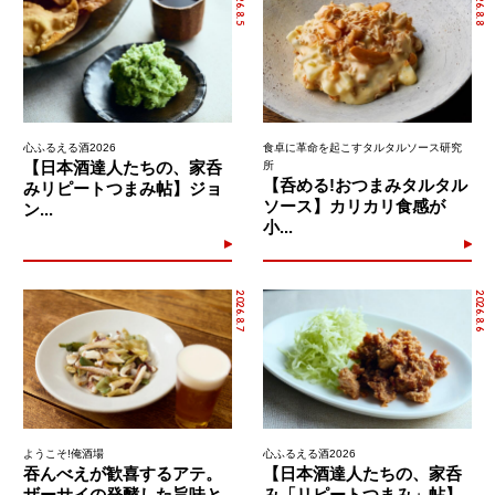
2026.8.5
2026.8.8
心ふるえる酒2026
食卓に革命を起こすタルタルソース研究
【日本酒達人たちの、家呑
所
【呑める!おつまみタルタル
みリピートつまみ帖】ジョ
ソース】カリカリ食感が
ン...
小...
2026.8.7
2026.8.6
ようこそ!俺酒場
心ふるえる酒2026
吞んべえが歓喜するアテ。
【日本酒達人たちの、家呑
ザーサイの発酵した旨味と
み「リピートつまみ」帖】