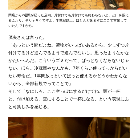
閉店から2週間が経った店内。片付けても片付けても終わらないよ、と口を揃え
るふたり。そりゃそうですよ。半世紀以上、ほとんど休まずにここで営業して
いたんですから。
茂夫さんは言った。
「あっという間だよね。荷物がいっぱいあるから、少しずつ片
付けてるけど進んでるようで進んでないし。思ったよりなかな
かたいへんだ。こういうゴミだって、ぱっとなくならないじゃ
ない、ほら。冷蔵庫やなんかも、7年くらい使ってっからだい
たい寿命だ。1年間放っといてぱっと使えるかどうかわからな
いから、全部新規でってことで」
そして「なにしろ、ここ空っぽにするだけでね、頭が一杯」
と、付け加える。空にすることで一杯になる、という表現にふ
と可笑しみを感じる。