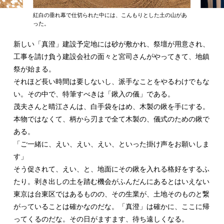
紅白の垂れ幕で仕切られた中には、こんもりとした土の山があ
った。
新しい「真澄」建設予定地には砂が敷かれ、祭壇が用意され、
工事を請け負う建設会社の面々と宮司さんがやってきて、地鎮
祭が始まる。
それほど長い時間は要しないし、派手なことをやるわけでもな
い。その中で、特筆すべきは「鍬入の儀」である。
茂夫さんと晴江さんは、白手袋をはめ、木製の鍬を手にする。
本物ではなくて、柄から刃まで全て木製の、儀式のための鍬で
ある。
「ご一緒に、えい、えい、えい、といった掛け声をお願いしま
す」
そう促されて、えい、と、地面にその鍬を入れる格好をするふ
たり。剥き出しの土を踏む機会がふんだんにあるとはいえない
東京は台東区ではあるものの、その生業が、土地そのものと繋
がっていることは確かなのだな。「真澄」は確かに、ここに帰
ってくるのだな。その日がますます、待ち遠しくなる。