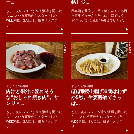
ー...
帖】ジ...
もし、あのシェフが家で酒場を開いた
日本酒を愛飲し、日々楽しんでいる日
ら......という妄想からスタートした
本酒ライターさんたちに、家でつく
WEB連載。3人目は、鎌倉「オステ
る“テッパンつまみ”を教えていただ...
リ...
2026.8.9
2026.8.4
ようこそ!俺酒場
ようこそ!俺酒場
肉汁と果汁に溺れそう
ほぼ刺身! 揚げ時間はわず
な"おしゃれ焼き肉"。サ
か5秒。生姜醤油でさっ
ンジョ...
ぱ...
もし、あのシェフが家で酒場を開いた
もし、あのシェフが家で酒場を開いた
ら......という妄想からスタートした
ら......という妄想からスタートした
WEB連載。3人目は、鎌倉「オステ
WEB連載。3人目は、鎌倉「オステ
リ...
リ...