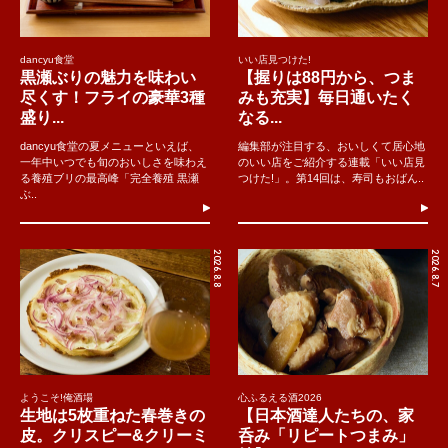
dancyu食堂
いい店見つけた!
黒瀬ぶりの魅力を味わい
【握りは88円から、つま
尽くす！フライの豪華3種
みも充実】毎日通いたく
盛り...
なる...
dancyu食堂の夏メニューといえば、
編集部が注目する、おいしくて居心地
一年中いつでも旬のおいしさを味わえ
のいい店をご紹介する連載「いい店見
る養殖ブリの最高峰「完全養殖 黒瀬
つけた!」。第14回は、寿司もおばん..
ぶ..
2026.8.8
2026.8.7
ようこそ!俺酒場
心ふるえる酒2026
生地は5枚重ねた春巻きの
【日本酒達人たちの、家
皮。クリスピー&クリーミ
呑み「リピートつまみ」