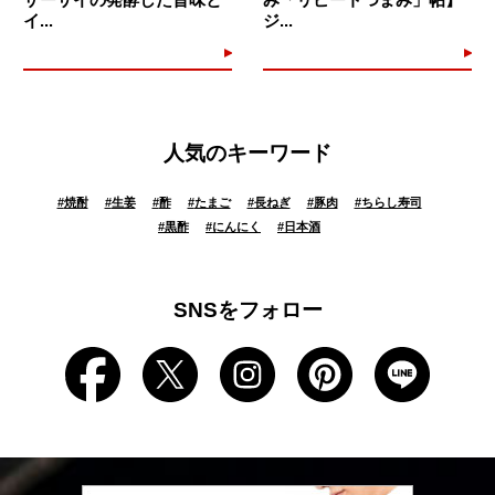
イ...
ジ...
人気のキーワード
#
焼酎
#
生姜
#
酢
#
たまご
#
長ねぎ
#
豚肉
#
ちらし寿司
#
黒酢
#
にんにく
#
日本酒
SNSをフォロー