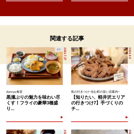
関連する記事
2026.7.27
2026.8.8
AD
dancyu食堂
私の行きつけ~住む町の旨い店案内~
黒瀬ぶりの魅力を味わい尽
【知りたい、軽井沢エリア
くす！フライの豪華3種盛
の行きつけ7】手づくりの
り...
チ...