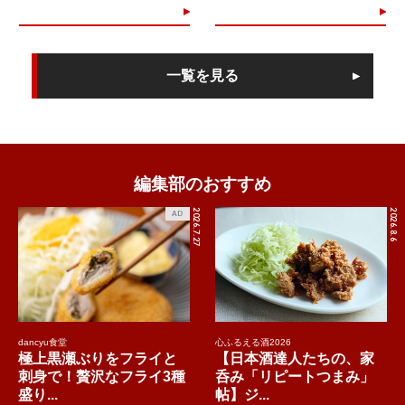
一覧を見る
編集部のおすすめ
2026.7.27
2026.8.6
AD
dancyu食堂
心ふるえる酒2026
極上黒瀬ぶりをフライと
【日本酒達人たちの、家
刺身で！贅沢なフライ3種
呑み「リピートつまみ」
盛り...
帖】ジ...