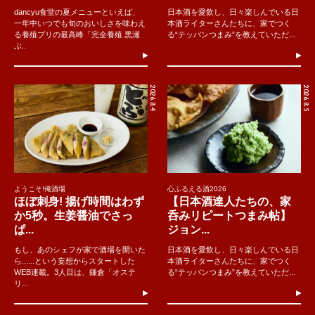
dancyu食堂の夏メニューといえば、
日本酒を愛飲し、日々楽しんでいる日
一年中いつでも旬のおいしさを味わえ
本酒ライターさんたちに、家でつく
る養殖ブリの最高峰「完全養殖 黒瀬
る“テッパンつまみ”を教えていただ...
ぶ..
2026.8.4
2026.8.5
ようこそ!俺酒場
心ふるえる酒2026
ほぼ刺身! 揚げ時間はわず
【日本酒達人たちの、家
か5秒。生姜醤油でさっ
呑みリピートつまみ帖】
ぱ...
ジョン...
もし、あのシェフが家で酒場を開いた
日本酒を愛飲し、日々楽しんでいる日
ら......という妄想からスタートした
本酒ライターさんたちに、家でつく
WEB連載。3人目は、鎌倉「オステ
る“テッパンつまみ”を教えていただ...
リ...