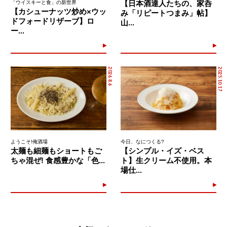
【日本酒達人たちの、家呑
「ウイスキーと食」の新世界
【カシューナッツ炒め×ウッ
み「リピートつまみ」帖】
ドフォードリザーブ】ロ
山...
ー...
2026.8.6
2025.10.17
ようこそ!俺酒場
今日、なにつくる?
太麺も細麺もショートもご
【シンプル・イズ・ベス
ちゃ混ぜ! 食感豊かな「色...
ト】生クリーム不使用。本
場仕...