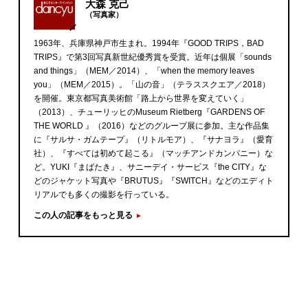
大森 克己
（写真家）
1963年、兵庫県神戸市生まれ。1994年『GOOD TRIPS，BAD
TRIPS』で第3回写真新世紀優秀賞を受賞。近年は個展「sounds
and things」（MEM／2014）、「when the memory leaves
you」（MEM／2015）。「山の音」（テラススクエア／2018）
を開催。東京都写真美術館「路上から世界を変えていく」
（2013）、チューリッヒのMuseum Rietberg『GARDENS OF
THE WORLD 』（2016）などのグループ展に参加。主な作品集
に『サルサ・ガムテープ』（リトルモア）、『サナヨラ』（愛育
社）、『すべては初めて起こる』（マッチアンドカンパニー）な
ど。YUKI『まばたき』、サニーデイ・サービス『the CITY』な
どのジャケット写真や『BRUTUS』『SWITCH』などのエディト
リアルでも多くの撮影を行っている。
この人の記事をもっと見る