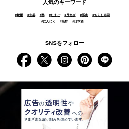
人気のキーワード
#
焼酎
#
生姜
#
酢
#
たまご
#
長ねぎ
#
豚肉
#
ちらし寿司
#
にんにく
#
黒酢
#
日本酒
SNSをフォロー