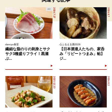
2026.7.27
2026.8.7
AD
dancyu食堂
心ふるえる酒2026
繊細な脂のりの刺身とサク
【日本酒達人たちの、家呑
サク3種盛りフライ！黒瀬
み「リピートつまみ」帖】
ぶ...
ジ...
2025.12.23
2026.8.2