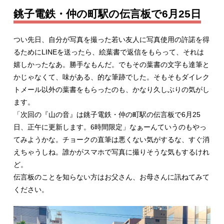
銚子電鉄・仲の町駅の伝言板で6月25日
つい先日、自分が写真を撮った若い友人に写真使用の許諾を得
るためにLINEを送ったら、絵葉書で返信をもらって、それは
嬉しかったなあ。勝手なもんだ。でもその葉書の文字も達筆と
かじゃなくて、味がある、的な筆跡でした。そもそもダイレク
トメール以外の葉書をもらったのも、かなり久しぶりの気がし
ます。
「次回の『山の音』は銚子電鉄・仲の町駅の伝言板で6月25
日、正午に更新します。6時間限定」なぁーんていうのもやっ
てみようかな。チョークの直筆は悪くない気がするな、すぐ消
えちゃうしね。誰かがスマホで写真に撮りそうな気もするけれ
ど。
伝言板のことを知らない方はお父さん、お母さんに訊ねてみて
ください。