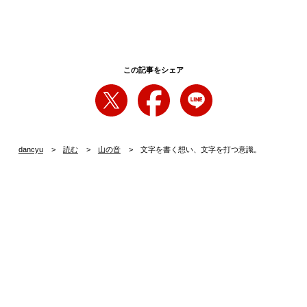
この記事をシェア
dancyu
読む
山の音
文字を書く想い、文字を打つ意識。