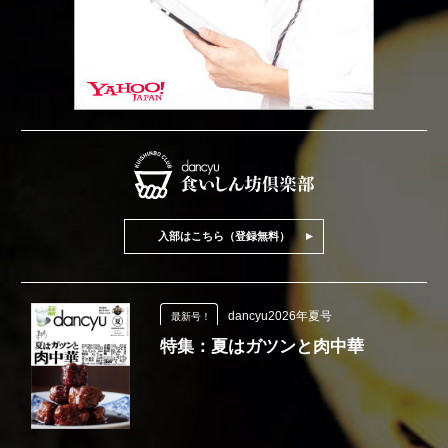
入部はこちら（登録無料）
dancyu2026年夏号
最新号！
特集：夏はガツンと肉中華