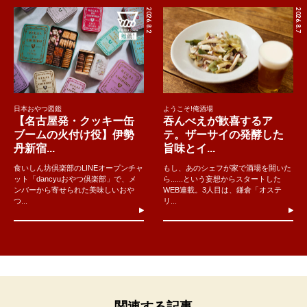
2026.8.2
2026.8.7
日本おやつ図鑑
ようこそ!俺酒場
【名古屋発・クッキー缶
吞んべえが歓喜するア
ブームの火付け役】伊勢
テ。ザーサイの発酵した
丹新宿...
旨味とイ...
食いしん坊倶楽部のLINEオープンチャ
もし、あのシェフが家で酒場を開いた
ット「dancyuおやつ倶楽部」で、メ
ら......という妄想からスタートした
ンバーから寄せられた美味しいおや
WEB連載。3人目は、鎌倉「オステ
つ...
リ...
関連する記事