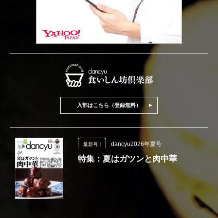
入部はこちら（登録無料）
dancyu2026年夏号
最新号！
特集：夏はガツンと肉中華