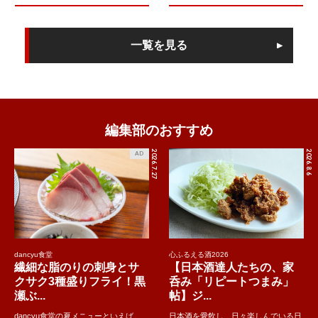
一覧を見る
編集部のおすすめ
2026.7.27
2026.8.6
AD
dancyu食堂
心ふるえる酒2026
繊細な脂のりの刺身とサ
【日本酒達人たちの、家
クサク3種盛りフライ！黒
呑み「リピートつまみ」
瀬ぶ...
帖】ジ...
dancyu食堂の夏メニューといえば、
日本酒を愛飲し、日々楽しんでいる日