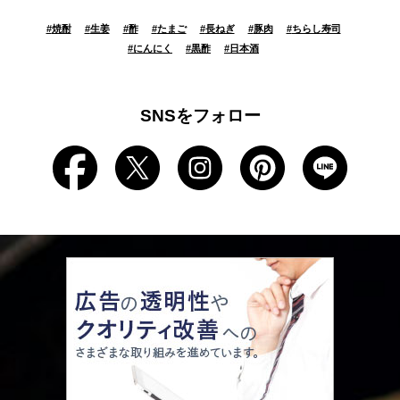
#
焼酎
#
生姜
#
酢
#
たまご
#
長ねぎ
#
豚肉
#
ちらし寿司
#
にんにく
#
黒酢
#
日本酒
SNSをフォロー