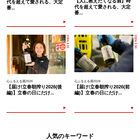
【人に教えたくなる酒】時
代を超えて愛される、大定
代を超えて愛される、大定
番...
番...
2026.2.21
2026.2.20
心ふるえる酒2026
心ふるえる酒2026
【届け!立春朝搾り2026(後
【届け!立春朝搾り2026(前
編)】立春の日にだけ...
編)】立春の日にだけ...
人気のキーワード