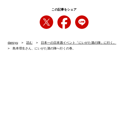
この記事をシェア
dancyu
読む
日本一の日本酒イベント「にいがた酒の陣」に行く。
島本理生さん、にいがた酒の陣へ行くの巻。