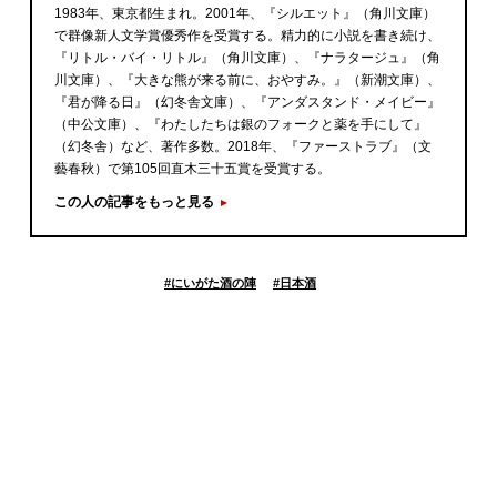
1983年、東京都生まれ。2001年、『シルエット』（角川文庫）
で群像新人文学賞優秀作を受賞する。精力的に小説を書き続け、
『リトル・バイ・リトル』（角川文庫）、『ナラタージュ』（角
川文庫）、『大きな熊が来る前に、おやすみ。』（新潮文庫）、
『君が降る日』（幻冬舎文庫）、『アンダスタンド・メイビー』
（中公文庫）、『わたしたちは銀のフォークと薬を手にして』
（幻冬舎）など、著作多数。2018年、『ファーストラブ』（文
藝春秋）で第105回直木三十五賞を受賞する。
この人の記事をもっと見る
#
にいがた酒の陣
#
日本酒