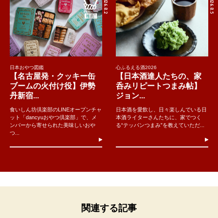
2026.8.2
2026.8.5
日本おやつ図鑑
心ふるえる酒2026
【名古屋発・クッキー缶
【日本酒達人たちの、家
ブームの火付け役】伊勢
呑みリピートつまみ帖】
丹新宿...
ジョン...
食いしん坊倶楽部のLINEオープンチャ
日本酒を愛飲し、日々楽しんでいる日
ット「dancyuおやつ倶楽部」で、メ
本酒ライターさんたちに、家でつく
ンバーから寄せられた美味しいおや
る“テッパンつまみ”を教えていただ...
つ...
関連する記事