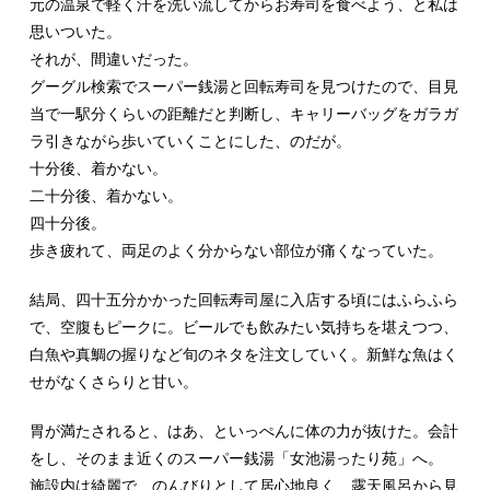
元の温泉で軽く汗を洗い流してからお寿司を食べよう、と私は
思いついた。
それが、間違いだった。
グーグル検索でスーパー銭湯と回転寿司を見つけたので、目見
当で一駅分くらいの距離だと判断し、キャリーバッグをガラガ
ラ引きながら歩いていくことにした、のだが。
十分後、着かない。
二十分後、着かない。
四十分後。
歩き疲れて、両足のよく分からない部位が痛くなっていた。
結局、四十五分かかった回転寿司屋に入店する頃にはふらふら
で、空腹もピークに。ビールでも飲みたい気持ちを堪えつつ、
白魚や真鯛の握りなど旬のネタを注文していく。新鮮な魚はく
せがなくさらりと甘い。
胃が満たされると、はあ、といっぺんに体の力が抜けた。会計
をし、そのまま近くのスーパー銭湯「女池湯ったり苑」へ。
施設内は綺麗で、のんびりとして居心地良く、露天風呂から見