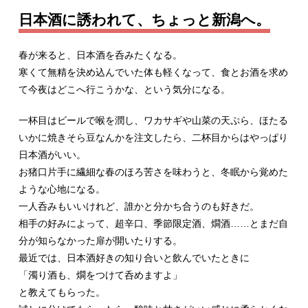
日本酒に誘われて、ちょっと新潟へ。
春が来ると、日本酒を呑みたくなる。
寒くて無精を決め込んでいた体も軽くなって、食とお酒を求め
て今夜はどこへ行こうかな、という気分になる。
一杯目はビールで喉を潤し、ワカサギや山菜の天ぷら、ほたる
いかに焼きそら豆なんかを注文したら、二杯目からはやっぱり
日本酒がいい。
お猪口片手に繊細な春のほろ苦さを味わうと、冬眠から覚めた
ような心地になる。
一人呑みもいいけれど、誰かと分かち合うのも好きだ。
相手の好みによって、超辛口、季節限定酒、燗酒……とまだ自
分が知らなかった扉が開いたりする。
最近では、日本酒好きの知り合いと飲んでいたときに
「濁り酒も、燗をつけて呑めますよ」
と教えてもらった。