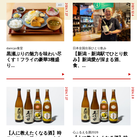
2026.7.27
2025.12.6
AD
dancyu食堂
日本全国出張ひとり飲み
黒瀬ぶりの魅力を味わい尽
【新潟・新潟駅でひとり飲
くす！フライの豪華3種盛
み】新潟愛が深まる酒、
り...
食、...
2026.7.27
2026.2.8
【人に教えたくなる酒】時
心ふるえる酒2026