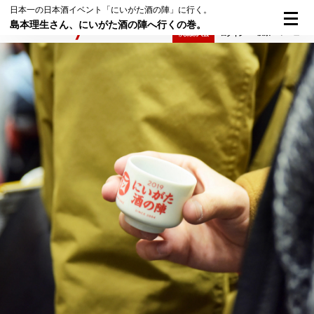
日本一の日本酒イベント「にいがた酒の陣」に行く。
島本理生さん、にいがた酒の陣へ行くの巻。
検索
メニュー
倶楽部入会
ログイン