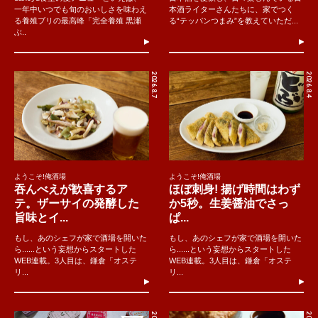
一年中いつでも旬のおいしさを味わえ
本酒ライターさんたちに、家でつく
る養殖ブリの最高峰「完全養殖 黒瀬
る“テッパンつまみ”を教えていただ...
ぶ..
2026.8.7
2026.8.4
ようこそ!俺酒場
ようこそ!俺酒場
吞んべえが歓喜するア
ほぼ刺身! 揚げ時間はわず
テ。ザーサイの発酵した
か5秒。生姜醤油でさっ
旨味とイ...
ぱ...
もし、あのシェフが家で酒場を開いた
もし、あのシェフが家で酒場を開いた
ら......という妄想からスタートした
ら......という妄想からスタートした
WEB連載。3人目は、鎌倉「オステ
WEB連載。3人目は、鎌倉「オステ
リ...
リ...