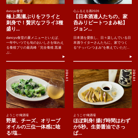
dancyu食堂
心ふるえる酒2026
極上黒瀬ぶりをフライと
【日本酒達人たちの、家
刺身で！贅沢なフライ3種
呑みリピートつまみ帖】
盛り...
ジョン...
dancyu食堂の夏メニューといえば、
日本酒を愛飲し、日々楽しんでいる日
一年中いつでも旬のおいしさを味わえ
本酒ライターさんたちに、家でつく
る養殖ブリの最高峰「完全養殖 黒瀬
る“テッパンつまみ”を教えていただ...
ぶ..
2026.8.5
2026.8.4
ようこそ!俺酒場
ようこそ!俺酒場
野菜、チーズ、オリーブ
ほぼ刺身! 揚げ時間はわず
オイルの三位一体感に唸
か5秒。生姜醤油でさっ
る!塩...
ぱ...