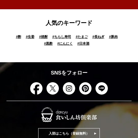
人気のキーワード
#
酢
#
生姜
#
焼酎
#
ちらし寿司
#
たまご
#
長ねぎ
#
豚肉
#
黒酢
#
にんにく
#
日本酒
SNSをフォロー
入部はこちら（登録無料）