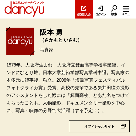
検索
メニュー
倶楽部入会
ログイン
阪本 勇
（さかもと いさむ）
写真家
1979年、大阪府生まれ。大阪府立箕面高等学校卒業後、イ
ンドにひとり旅。日本大学芸術学部写真学科中退。写真家の
本多元に師事後、独立。2008年「塩竈写真フェスティバル
フォトグラィカ賞」受賞。高校の先輩である矢井田瞳の撮影
のアシスタントをした際には「箕面高校」とあだ名をつけて
もらったことも。人物撮影、ドキュメンタリー撮影を中心
に、写真・映像の分野で大活躍（する予定！）。
オフィシャルサイト