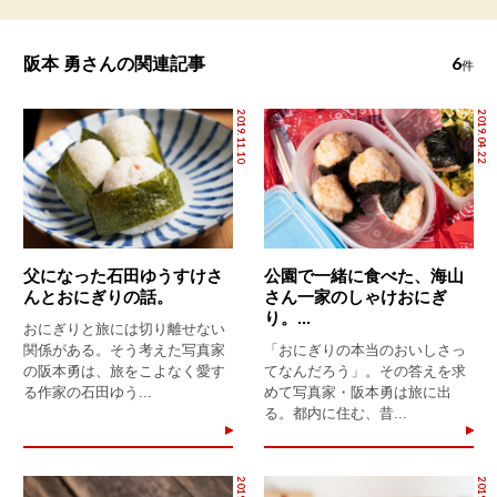
6
阪本 勇さんの関連記事
件
2019.11.10
2019.04.22
父になった石田ゆうすけさ
公園で一緒に食べた、海山
んとおにぎりの話。
さん一家のしゃけおにぎ
り。...
おにぎりと旅には切り離せない
関係がある。そう考えた写真家
「おにぎりの本当のおいしさっ
の阪本勇は、旅をこよなく愛す
てなんだろう」。その答えを求
る作家の石田ゆう...
めて写真家・阪本勇は旅に出
る。都内に住む、昔...