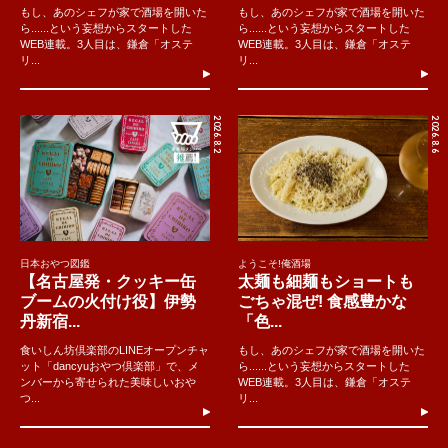
もし、あのシェフが家で酒場を開いた
もし、あのシェフが家で酒場を開いた
ら......という妄想からスタートした
ら......という妄想からスタートした
WEB連載。3人目は、鎌倉「オステ
WEB連載。3人目は、鎌倉「オステ
リ...
リ...
2026.8.2
2026.8.6
日本おやつ図鑑
ようこそ!俺酒場
【名古屋発・クッキー缶
太麺も細麺もショートも
ブームの火付け役】伊勢
ごちゃ混ぜ! 食感豊かな
丹新宿...
「色...
食いしん坊倶楽部のLINEオープンチャ
もし、あのシェフが家で酒場を開いた
ット「dancyuおやつ倶楽部」で、メ
ら......という妄想からスタートした
ンバーから寄せられた美味しいおや
WEB連載。3人目は、鎌倉「オステ
つ...
リ...