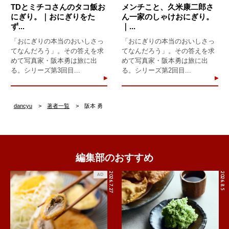
TDとミチコさんのタコ飯お
メンチこと、久米康二郎さ
にぎり。｜おにぎりをた
ん一家のしゃけおにぎり。
ず...
｜...
「おにぎりの本当のおいしさっ
「おにぎりの本当のおいしさっ
てなんだろう」。その答えを求
てなんだろう」。その答えを求
めて写真家・阪本勇は旅に出
めて写真家・阪本勇は旅に出
る。シリーズ第3回目...
る。シリーズ第2回目...
dancyu
著者一覧
阪本 勇
編集部のおすすめ
2026.7.27
2026.8.5
AD