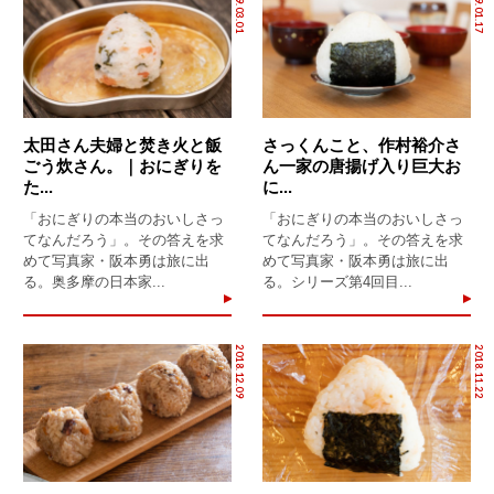
2019.03.01
2019.01.17
太田さん夫婦と焚き火と飯
さっくんこと、作村裕介さ
ごう炊さん。｜おにぎりを
ん一家の唐揚げ入り巨大お
た...
に...
「おにぎりの本当のおいしさっ
「おにぎりの本当のおいしさっ
てなんだろう」。その答えを求
てなんだろう」。その答えを求
めて写真家・阪本勇は旅に出
めて写真家・阪本勇は旅に出
る。奥多摩の日本家...
る。シリーズ第4回目...
2018.12.09
2018.11.22