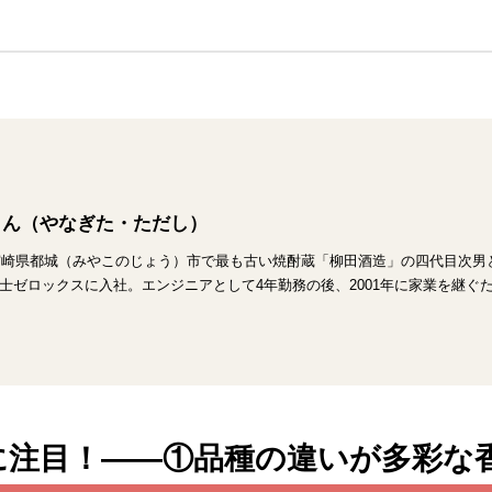
さん（やなぎた・ただし）
、宮崎県都城（みやこのじょう）市で最も古い焼酎蔵「柳田酒造」の四代目次
士ゼロックスに入社。エンジニアとして4年勤務の後、2001年に家業を継ぐた
に注目！――①品種の違いが多彩な