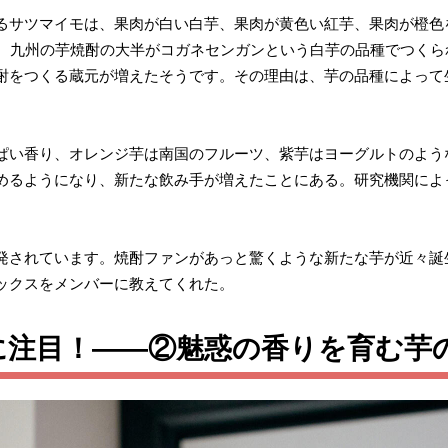
るサツマイモは、果肉が白い白芋、果肉が黄色い紅芋、果肉が橙色
間、九州の芋焼酎の大半がコガネセンガンという白芋の品種でつくら
酎をつくる蔵元が増えたそうです。その理由は、芋の品種によって
ぱい香り、オレンジ芋は南国のフルーツ、紫芋はヨーグルトのよう
めるようになり、新たな飲み手が増えたことにある。研究機関によ
発されています。焼酎ファンがあっと驚くような新たな芋が近々誕
ックスをメンバーに教えてくれた。
に注目！――②魅惑の香りを育む芋