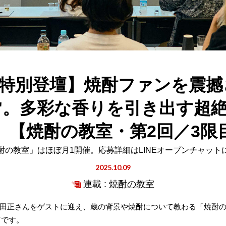
特別登壇】焼酎ファンを震撼さ
成"。多彩な香りを引き出す超
。【焼酎の教室・第2回／3限
酎の教室」はほぼ月1開催。応募詳細はLINEオープンチャット
2025.10.09
連載 :
焼酎の教室
田正さんをゲストに迎え、蔵の背景や焼酎について教わる「焼酎の
篇です。