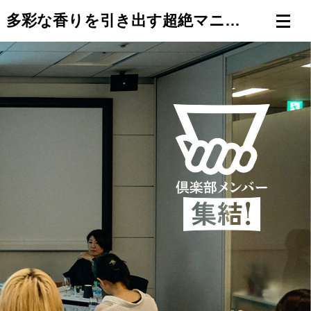
【柳田正さん特別登壇】焼酎ファンを震撼させた "2回蒸留"と"樽熟成"。多彩な香りを引き出す超絶マニアックな話。【焼酎の教室・第2回／3限目】
連載一覧
倶楽部入会
（無料）
ログイン
検索
メニュー