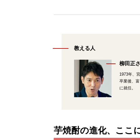
教える人
柳田正
1973年
卒業後、富
に就任。
芋焼酎の進化、ここ