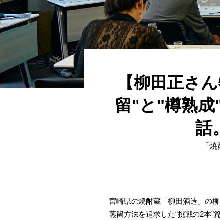
【柳田正さん
留"と"樽熟
話
「焼
宮崎県の焼酎蔵「柳田酒造」の柳
蒸留方法を追求した“挑戦の2本”