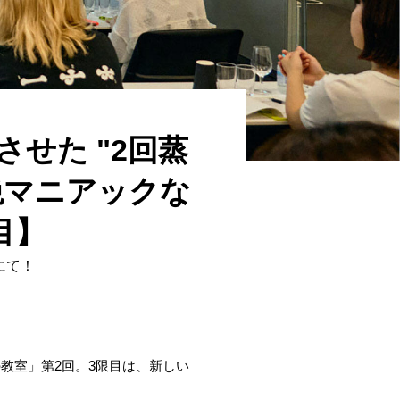
せた "2回蒸
絶マニアックな
目】
にて！
教室」第2回。3限目は、新しい