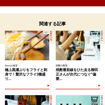
関連する記事
2026.7.27
2025.11.7
AD
dancyu食堂
焼酎の教室
極上黒瀬ぶりをフライと刺
焼酎最前線をひた走る柳田
身で！贅沢なフライ3種盛
正さんが次代につなぐ"偏
り...
愛...
2025.9.26
2025.8.26