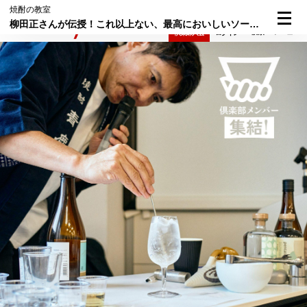
焼酎の教室
柳田正さんが伝授！これ以上ない、最高においしいソーダ割りとお湯割りをつくる極意。【焼酎の教室・第2回／番外篇】
検索
メニュー
倶楽部入会
ログイン