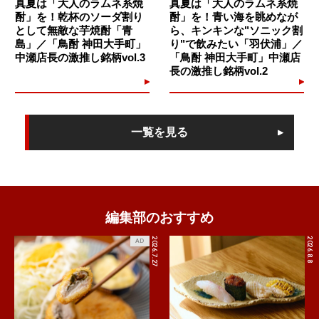
真夏は「大人のラムネ系焼
真夏は「大人のラムネ系焼
酎」を！乾杯のソーダ割り
酎」を！青い海を眺めなが
として無敵な芋焼酎「青
ら、キンキンな"ソニック割
島」／「鳥酎 神田大手町」
り"で飲みたい「羽伏浦」／
中瀬店長の激推し銘柄vol.3
「鳥酎 神田大手町」中瀬店
長の激推し銘柄vol.2
一覧を見る
編集部のおすすめ
2026.7.27
2026.8.8
AD