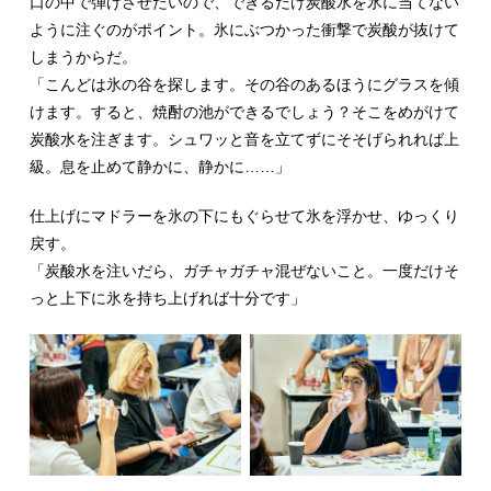
口の中で弾けさせたいので、できるだけ炭酸水を氷に当てない
ように注ぐのがポイント。氷にぶつかった衝撃で炭酸が抜けて
しまうからだ。
「こんどは氷の谷を探します。その谷のあるほうにグラスを傾
けます。すると、焼酎の池ができるでしょう？そこをめがけて
炭酸水を注ぎます。シュワッと音を立てずにそそげられれば上
級。息を止めて静かに、静かに……」
仕上げにマドラーを氷の下にもぐらせて氷を浮かせ、ゆっくり
戻す。
「炭酸水を注いだら、ガチャガチャ混ぜないこと。一度だけそ
っと上下に氷を持ち上げれば十分です」