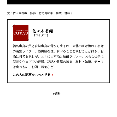
文：佐々木香織 撮影：竹之内祐幸 構成：林律子
佐々木 香織
（ライター）
福島出身の父と宮城出身の母から生まれ、東北の血が流れる初老
の編集ライター。墨田区在住。食べることと飲むことが好き。お
酒は何でも飲むが、とくに日本酒と焼酎ラヴァー。おもな仕事は
新聞やウェブでの連載、雑誌や書籍の編集・取材・執筆。テーマ
は食べもの、お酒、着物など。
この人の記事をもっと見る
#
焼酎