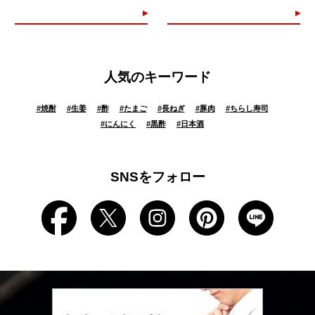
人気のキーワード
#
焼酎
#
生姜
#
酢
#
たまご
#
長ねぎ
#
豚肉
#
ちらし寿司
#
にんにく
#
黒酢
#
日本酒
SNSをフォロー