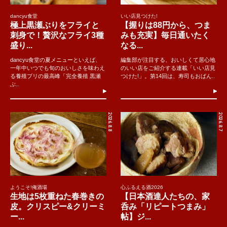
dancyu食堂
いい店見つけた!
極上黒瀬ぶりをフライと
【握りは88円から、つま
刺身で！贅沢なフライ3種
みも充実】毎日通いたく
盛り...
なる...
dancyu食堂の夏メニューといえば、
編集部が注目する、おいしくて居心地
一年中いつでも旬のおいしさを味わえ
のいい店をご紹介する連載「いい店見
る養殖ブリの最高峰「完全養殖 黒瀬
つけた!」。第14回は、寿司もおばん..
ぶ..
2026.8.8
2026.8.7
ようこそ!俺酒場
心ふるえる酒2026
生地は5枚重ねた春巻きの
【日本酒達人たちの、家
皮。クリスピー&クリーミ
呑み「リピートつまみ」
ー...
帖】ジ...