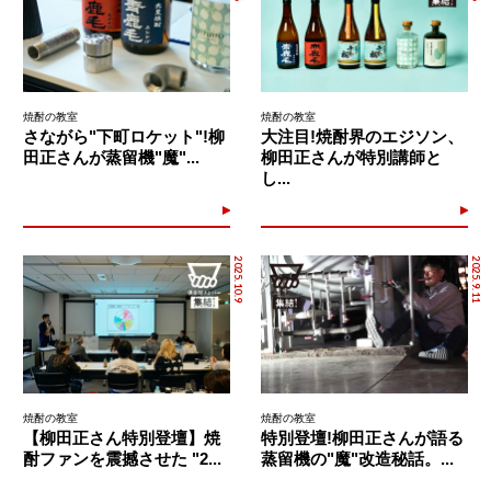
焼酎の教室
焼酎の教室
さながら"下町ロケット"!柳
大注目!焼酎界のエジソン、
田正さんが蒸留機"魔"...
柳田正さんが特別講師と
し...
2025.10.9
2025.9.11
焼酎の教室
焼酎の教室
【柳田正さん特別登壇】焼
特別登壇!柳田正さんが語る
酎ファンを震撼させた "2...
蒸留機の"魔"改造秘話。...