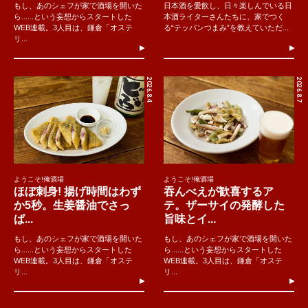
もし、あのシェフが家で酒場を開いた
日本酒を愛飲し、日々楽しんでいる日
ら......という妄想からスタートした
本酒ライターさんたちに、家でつく
WEB連載。3人目は、鎌倉「オステ
る“テッパンつまみ”を教えていただ...
リ...
2026.8.4
2026.8.7
ようこそ!俺酒場
ようこそ!俺酒場
ほぼ刺身! 揚げ時間はわず
吞んべえが歓喜するア
か5秒。生姜醤油でさっ
テ。ザーサイの発酵した
ぱ...
旨味とイ...
もし、あのシェフが家で酒場を開いた
もし、あのシェフが家で酒場を開いた
ら......という妄想からスタートした
ら......という妄想からスタートした
WEB連載。3人目は、鎌倉「オステ
WEB連載。3人目は、鎌倉「オステ
リ...
リ...