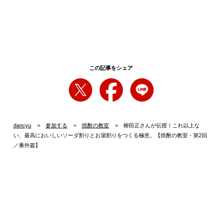
この記事をシェア
dancyu
参加する
焼酎の教室
柳田正さんが伝授！これ以上な
い、最高においしいソーダ割りとお湯割りをつくる極意。【焼酎の教室・第2回
／番外篇】