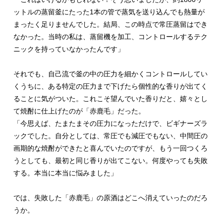
ットルの蒸留釜にたった1本の管で蒸気を送り込んでも熱量が
まったく足りませんでした。結局、この時点で常圧蒸留はでき
なかった。当時の私は、蒸留機を加工、コントロールするテク
ニックを持っていなかったんです」
それでも、自己流で釜の中の圧力を細かくコントロールしてい
くうちに、ある特定の圧力まで下げたら個性的な香りが出てく
ることに気がついた。これこそ望んでいた香りだと、嬉々とし
て焼酎に仕上げたのが「赤鹿毛」だった。
「今思えば、たまたまその圧力になっただけで、ビギナーズラ
ックでした。自分としては、常圧でも減圧でもない、中間圧の
画期的な焼酎ができたと喜んでいたのですが、もう一回つくろ
うとしても、最初と同じ香りが出てこない。何度やっても失敗
する。本当に本当に悩みました」
では、失敗した「赤鹿毛」の原酒はどこへ消えていったのだろ
うか。