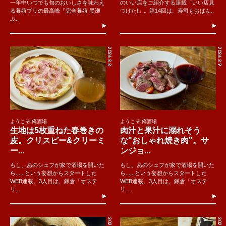
一年中いつでも旬のおいしさを味わえ
のいい店をご紹介する連載「いい店見
る養殖ブリの最高峰「完全養殖 黒瀬
つけた!」。第14回は、寿司もおばん..
ぶ..
2026.8.8
2026.8.9
ようこそ!俺酒場
ようこそ!俺酒場
生地は5枚重ねた春巻きの
肉汁と果汁に溺れそう
皮。クリスピー&クリーミ
な"おしゃれ焼き肉"。サ
ー...
ンジョ...
もし、あのシェフが家で酒場を開いた
もし、あのシェフが家で酒場を開いた
ら......という妄想からスタートした
ら......という妄想からスタートした
WEB連載。3人目は、鎌倉「オステ
WEB連載。3人目は、鎌倉「オステ
リ...
リ...