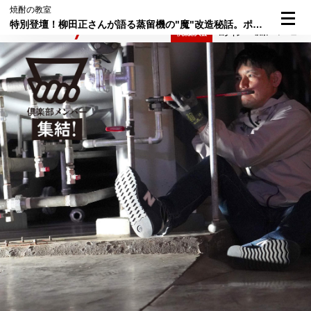
焼酎の教室
特別登壇！柳田正さんが語る蒸留機の"魔"改造秘話。ポップコーンのように芳ばしい麦焼酎「赤鹿毛」はこうして生まれた！【焼酎の教室・第2回／2限目（前篇）】
検索
メニュー
倶楽部入会
ログイン