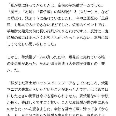
「私が蔵に帰ってきたときは、空前の芋焼酎ブームでした。
『魔王』『村尾』『森伊蔵』の3銘柄が「3（スリー）М」など
と呼ばれ、飛ぶように売れていましたし、今や全国区の「黒霧
島」も地元で入手できないほどでした。焼酎のイベントでは、
芋焼酎の蔵元の前に長い行列ができるわけですよ。反対に、麦
焼酎の蔵にはまったくお客さんがいらっしゃらない。本当に寂
しくて悲しい思いをしました」
しかし、芋焼酎ブームの真っただ中、爆発的に売れている唯一
の麦焼酎があった。それが四谷酒造（大分県宇佐市）の「兼
八」だ。
「私がまだ富士ゼロックスでエンジニアをしていたころ、焼酎
マニアの先輩からいただいたことがあったんです。はじめて口
にしたときの衝撃は今でも忘れられません。麦焼酎なのに余韻
が長く、香ばしくてすごく甘い。こんな麦焼酎が世の中にある
のかとたいへん驚きました。会社を辞めて蔵に帰ってきてから
も、もしも自分で新たな焼酎を生み出せるなら、兼八のよう