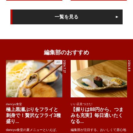
一覧を見る
編集部のおすすめ
2026.7.27
2026.8.8
AD
dancyu食堂
いい店見つけた!
極上黒瀬ぶりをフライと
【握りは88円から、つま
刺身で！贅沢なフライ3種
みも充実】毎日通いたく
盛り...
なる...
dancyu食堂の夏メニューといえば、
編集部が注目する、おいしくて居心地