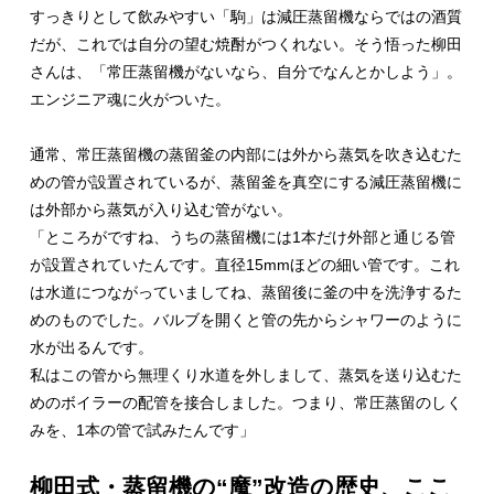
すっきりとして飲みやすい「駒」は減圧蒸留機ならではの酒質
だが、これでは自分の望む焼酎がつくれない。そう悟った柳田
さんは、「常圧蒸留機がないなら、自分でなんとかしよう」。
エンジニア魂に火がついた。
通常、常圧蒸留機の蒸留釜の内部には外から蒸気を吹き込むた
めの管が設置されているが、蒸留釜を真空にする減圧蒸留機に
は外部から蒸気が入り込む管がない。
「ところがですね、うちの蒸留機には1本だけ外部と通じる管
が設置されていたんです。直径15mmほどの細い管です。これ
は水道につながっていましてね、蒸留後に釜の中を洗浄するた
めのものでした。バルブを開くと管の先からシャワーのように
水が出るんです。
私はこの管から無理くり水道を外しまして、蒸気を送り込むた
めのボイラーの配管を接合しました。つまり、常圧蒸留のしく
みを、1本の管で試みたんです」
柳田式・蒸留機の“魔”改造の歴史、ここ