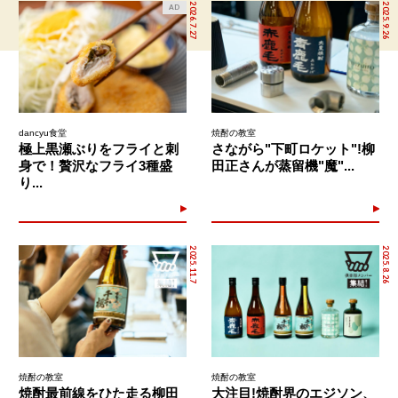
2026.7.27
2025.9.26
AD
dancyu食堂
焼酎の教室
極上黒瀬ぶりをフライと刺
さながら"下町ロケット"!柳
身で！贅沢なフライ3種盛
田正さんが蒸留機"魔"...
り...
2025.11.7
2025.8.26
焼酎の教室
焼酎の教室
焼酎最前線をひた走る柳田
大注目!焼酎界のエジソン、