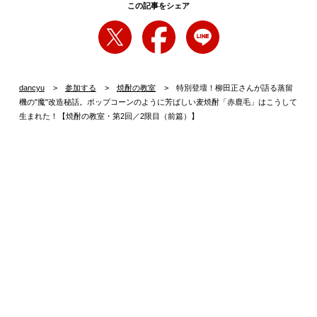
この記事をシェア
dancyu
参加する
焼酎の教室
特別登壇！柳田正さんが語る蒸留
機の"魔"改造秘話。ポップコーンのように芳ばしい麦焼酎「赤鹿毛」はこうして
生まれた！【焼酎の教室・第2回／2限目（前篇）】