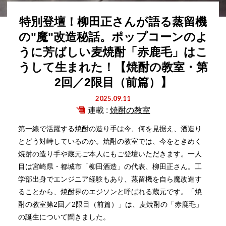
特別登壇！柳田正さんが語る蒸留機
の"魔"改造秘話。ポップコーンのよ
うに芳ばしい麦焼酎「赤鹿毛」はこ
うして生まれた！【焼酎の教室・第
2回／2限目（前篇）】
2025.09.11
連載 :
焼酎の教室
第一線で活躍する焼酎の造り手は今、何を見据え、酒造り
とどう対峙しているのか。焼酎の教室では、今をときめく
焼酎の造り手や蔵元ご本人にもご登壇いただきます。一人
目は宮崎県・都城市「柳田酒造」の代表、柳田正さん。工
学部出身でエンジニア経験もあり、蒸留機を自ら魔改造す
ることから、焼酎界のエジソンと呼ばれる蔵元です。「焼
酎の教室第2回／2限目（前篇）」は、麦焼酎の「赤鹿毛」
の誕生について聞きました。