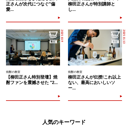
正さんが次代につなぐ"偏
柳田正さんが特別講師と
愛...
し...
2025.10.9
2025.11.13
焼酎の教室
焼酎の教室
【柳田正さん特別登壇】焼
柳田正さんが伝授!これ以上
酎ファンを震撼させた "2...
ない、最高においしいソ
ー...
人気のキーワード