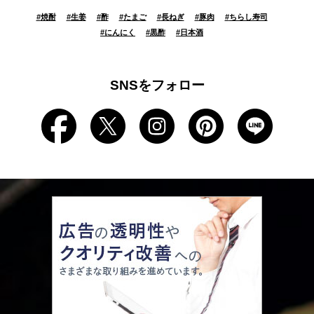
#
焼酎
#
生姜
#
酢
#
たまご
#
長ねぎ
#
豚肉
#
ちらし寿司
#
にんにく
#
黒酢
#
日本酒
SNSをフォロー