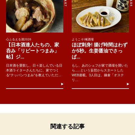
2026.8.7
2026.8.4
心ふるえる酒2026
ようこそ!俺酒場
【日本酒達人たちの、家
ほぼ刺身! 揚げ時間はわず
呑み「リピートつまみ」
か5秒。生姜醤油でさっ
帖】ジ...
ぱ...
日本酒を愛飲し、日々楽しんでいる日
もし、あのシェフが家で酒場を開いた
本酒ライターさんたちに、家でつく
ら......という妄想からスタートした
る“テッパンつまみ”を教えていただ...
WEB連載。3人目は、鎌倉「オステ
リ...
関連する記事