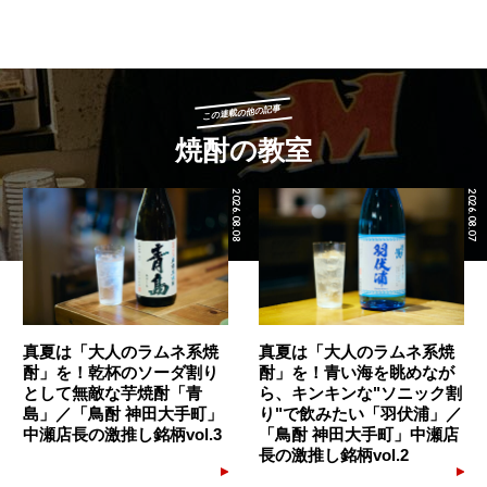
この連載の他の記事
焼酎の教室
2026.08.08
2026.08.07
真夏は「大人のラムネ系焼
真夏は「大人のラムネ系焼
酎」を！乾杯のソーダ割り
酎」を！青い海を眺めなが
として無敵な芋焼酎「青
ら、キンキンな"ソニック割
島」／「鳥酎 神田大手町」
り"で飲みたい「羽伏浦」／
中瀬店長の激推し銘柄vol.3
「鳥酎 神田大手町」中瀬店
長の激推し銘柄vol.2