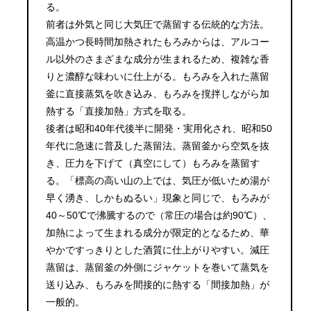
る。
前者は外気と同じ大気圧で蒸留する伝統的な方法。
高温かつ長時間加熱されたもろみからは、アルコー
ル以外のさまざまな成分が生まれるため、複雑な香
りと濃醇な味わいに仕上がる。もろみを入れた蒸留
釜に直接蒸気を吹き込み、もろみを撹拌しながら加
熱する「直接加熱」方式を取る。
後者は昭和40年代後半に開発・実用化され、昭和50
年代に急速に普及した蒸留法。蒸留釜から空気を抜
き、圧力を下げて（真空にして）もろみを蒸留す
る。「標高の高い山の上では、気圧が低いため湯が
早く湧き、しかもぬるい」現象と同じで、もろみが
40～50℃で沸騰するので（常圧の場合は約90℃）、
加熱によって生まれる成分が限定的となるため、華
やかですっきりとした酒質に仕上がりやすい。減圧
蒸留は、蒸留釜の外側にジャケットを巻いて蒸気を
送り込み、もろみを間接的に熱する「間接加熱」が
一般的。