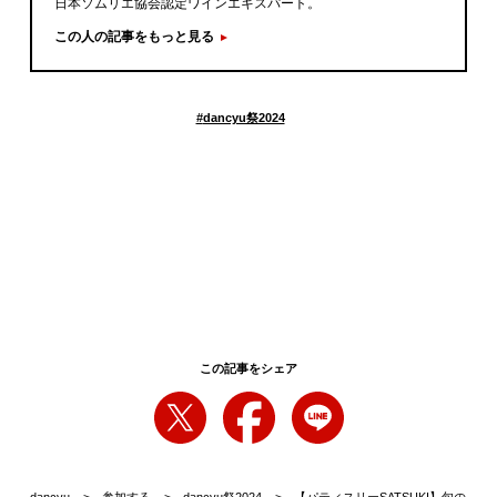
日本ソムリエ協会認定ワインエキスパート。
この人の記事をもっと見る
#
dancyu祭2024
この記事をシェア
dancyu
参加する
dancyu祭2024
【パティスリーSATSUKI】旬の