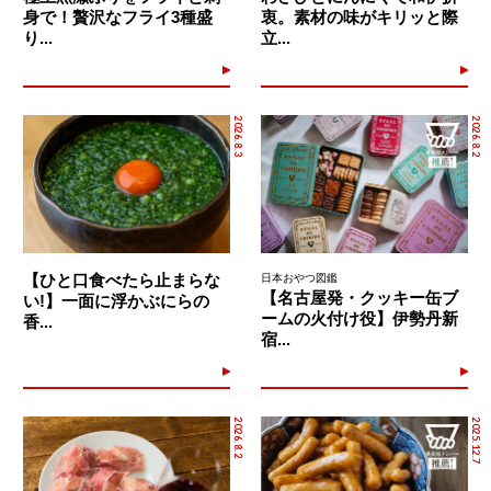
身で！贅沢なフライ3種盛
衷。素材の味がキリッと際
り...
立...
2026.8.3
2026.8.2
【ひと口食べたら止まらな
日本おやつ図鑑
【名古屋発・クッキー缶ブ
い!】一面に浮かぶにらの
ームの火付け役】伊勢丹新
香...
宿...
2026.8.2
2025.12.7