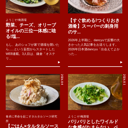
【すぐ飲める!つくりおき
ようこそ!俺酒場
野菜、チーズ、オリーブ
酒肴】スーパーの刺身用
オイルの三位一体感に唸
のサ...
る!塩...
2026年上半期に、dancyuで反響の大
もし、あのシェフが家で酒場を開いた
きかった人気記事をお送りします。
ら......という妄想からスタートした
2026年日本酒dancyu「出会えてよか
WEB連載。3人目は、鎌倉「オステ
った...
リ...
2026.8.4
2026.8.1
食卓に革命を起こすタルタルソース研究
ようこそ!俺酒場
バリバリとしたワイルド
所
【ごはん×タルタルソース
な食感がたまらない。ペ