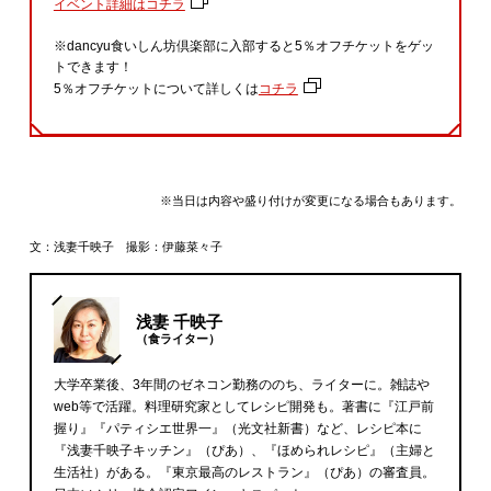
イベント詳細はコチラ
※dancyu食いしん坊倶楽部に入部すると5％オフチケットをゲッ
トできます！
5％オフチケットについて詳しくは
コチラ
※当日は内容や盛り付けが変更になる場合もあります。
文：浅妻千映子 撮影：伊藤菜々子
浅妻 千映子
（食ライター）
大学卒業後、3年間のゼネコン勤務ののち、ライターに。雑誌や
web等で活躍。料理研究家としてレシピ開発も。著書に『江戸前
握り』『パティシエ世界一』（光文社新書）など、レシピ本に
『浅妻千映子キッチン』（ぴあ）、『ほめられレシピ』（主婦と
生活社）がある。『東京最高のレストラン』（ぴあ）の審査員。