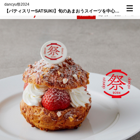
dancyu祭2024
【パティスリーSATSUKI】旬のあまおうスイーツを中心に、主力メンバー勢揃い！
検索
メニュー
倶楽部入会
ログイン