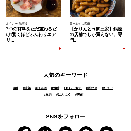
ようこそ!俺酒場
日本おやつ図鑑
3つの材料をただ重ねるだ
【かりんとう御三家】銀座
け!驚くほどふんわりエア
の店舗でしか買えない、専
リ...
門...
人気のキーワード
#
酢
#
生姜
#
日本酒
#
焼酎
#
ちらし寿司
#
長ねぎ
#
たまご
#
豚肉
#
にんにく
#
黒酢
SNSをフォロー