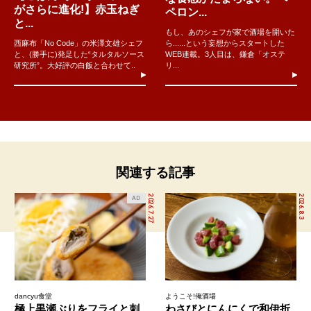
がさらに進化!】赤玉ねぎ
ペロン...
と...
もし、あのシェフが家で酒場を開いた
西麻布「No Code」の米澤文雄シェフ
ら......という妄想からスタートした
と、(勝手に)発足した“タルタルソース
WEB連載。3人目は、鎌倉「オステ
研究所”。大好評の白飯と合わせて..
リ...
関連する記事
2026.7.27
2026.8.3
AD
dancyu食堂
ようこそ!俺酒場
極上黒瀬ぶりをフライと刺
わさびとにんにくで和伊折