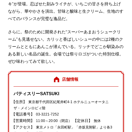
キ”が登場。忍ばせた刻みライチが、いちごの甘さを持ち上げ
ながら、華やかさを演出。甘味と酸味と生クリーム、生地のす
べてのバランスが完璧な逸品だ。
さらに。祭のために開発された“スーパーあまおうシュークリ
ーム”も見逃せない。カリッと香ばしいシューの中には2種のク
リームとともにあんこが潜んでいる。リッチでどこか馴染みの
ある新しい名品の誕生。会場では祭りロゴがついた特別仕様。
ぜひ味わってみて欲しい。
店舗情報
パティスリーSATSUKI
【住所】
東京都千代田区紀尾井町4‐1 ホテルニューオータニ
ザ・メインロビィ階
【電話番号】
03‐3221‐7252
【営業時間】
【定休日】
11:00～20:00（閉店）
無休
【アクセス】
東京メトロ「永田町駅」「赤坂見附駅」より各3