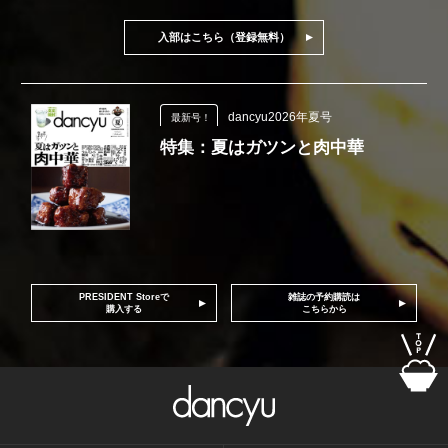
入部はこちら（登録無料）
dancyu2026年夏号
最新号！
特集：夏はガツンと肉中華
PRESIDENT Storeで
雑誌の予約購読は
購入する
こちらから