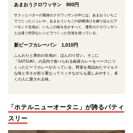
あまおうクロワッサン 900円
サクッとバターの風味のクロワッサンの中には、あまおういちご
でつくったジュレや、あまおういちごの砂糖漬けを練り込んだア
ーモンド生地が。いちごの味を生かすべく、通常のクロワッサン
とは違う特別なレシピでつくった生地を使っている。
新ビーフカレーパン 1,010円
ふんわりと厚めの生地が、ほんのり甘い。そこに
「SATSUKI」の店内で食べられる銀座カレーをベースにつ
くったビーフカレーが入っている。野菜を煮詰めたマイルド
な味と辛さが折り重なってリッチながらも親しみやすく、多
くの人に愛される味。
「ホテルニューオータニ」が誇るパティ
スリー