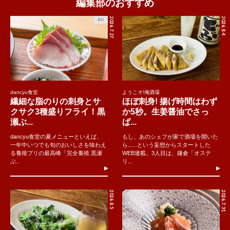
編集部のおすすめ
2026.7.27
2026.8.4
AD
dancyu食堂
ようこそ!俺酒場
繊細な脂のりの刺身とサ
ほぼ刺身! 揚げ時間はわず
クサク3種盛りフライ！黒
か5秒。生姜醤油でさっ
瀬ぶ...
ぱ...
dancyu食堂の夏メニューといえば、
もし、あのシェフが家で酒場を開いた
一年中いつでも旬のおいしさを味わえ
ら......という妄想からスタートした
る養殖ブリの最高峰「完全養殖 黒瀬
WEB連載。3人目は、鎌倉「オステ
ぶ..
リ...
2026.8.5
2026.7.31