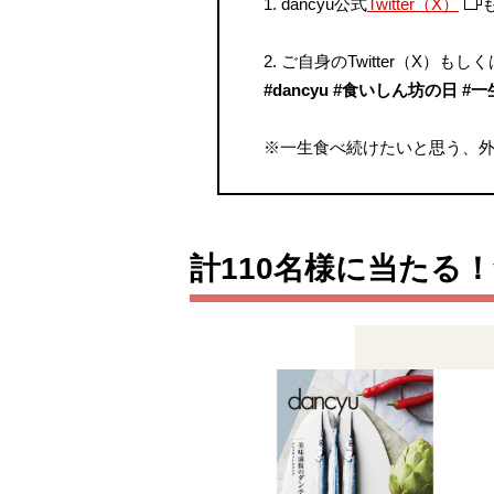
1. dancyu公式
Twitter（X）
2. ご自身のTwitter（X
#dancyu #食いしん坊の日 
※一生食べ続けたいと思う、
計110名様に当たる