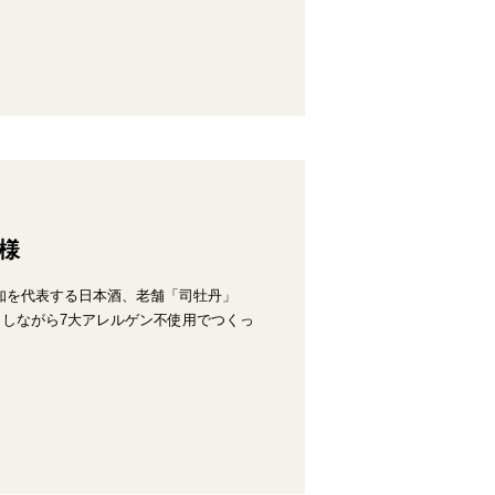
様
知を代表する日本酒、老舗「司牡丹」
らしながら7大アレルゲン不使用でつくっ