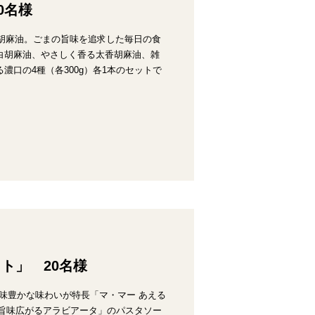
0名様
ン胡麻油。ごまの旨味を追求した毎日の食
白胡麻油、やさしく香る太香胡麻油、雑
口の4種（各300g）各1本のセットで
ト」 20名様
風味豊かな味わいが特長「マ・マー あえる
魚介の旨味広がるアラビアータ」のパスタソー