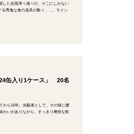
で探した全国津々浦々の、そこにしかない
する秀逸な食の道具の数々……。ライン
24缶入り1ケース」 20名
てから16年。先駆者として、その味に磨
と味わいがありながら、すっきり爽快な飲