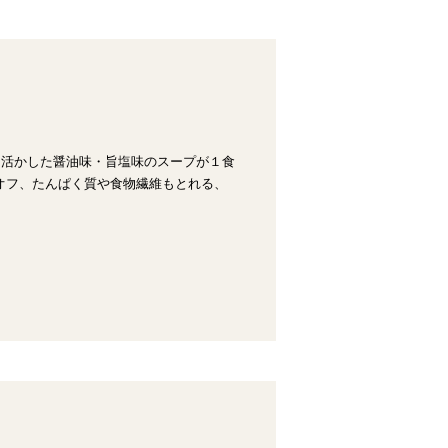
を活かした醤油味・旨塩味のスープが１食
オフ、たんぱく質や食物繊維もとれる、