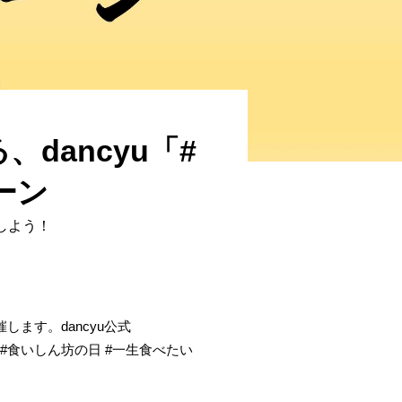
dancyu「#
ーン
募しよう！
します。dancyu公式
u #食いしん坊の日 #一生食べたい