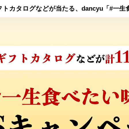
ギフトカタログなどが当たる、dancyu「#一
トップ
プロが教えるレシピ
厳選！店探し
食のストーリー