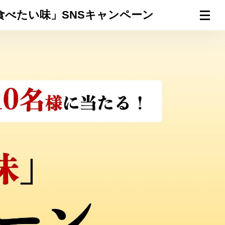
生食べたい味」SNSキャンペーン
連載一覧
倶楽部入会
（無料）
ログイン
検索
メニュー