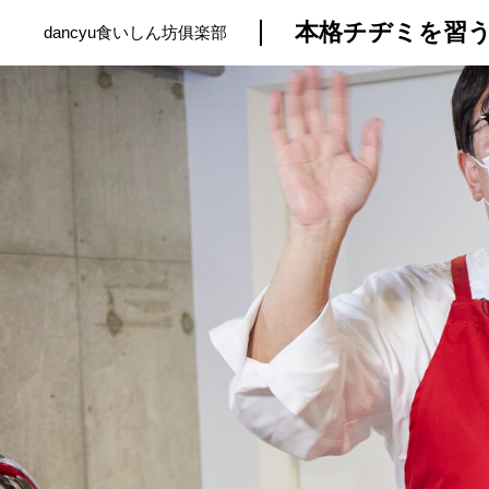
本格チヂミを習う第
dancyu食いしん坊俱楽部