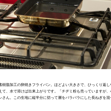
素樹脂加工の卵焼きフライパン。ほどよい大きさで、ひっくり返し
えて、水で溶けば出来上がりです。「チヂミ粉も売っていますが、
レさん。この生地に縦半分に切って層をバラバラにした長ねぎを混