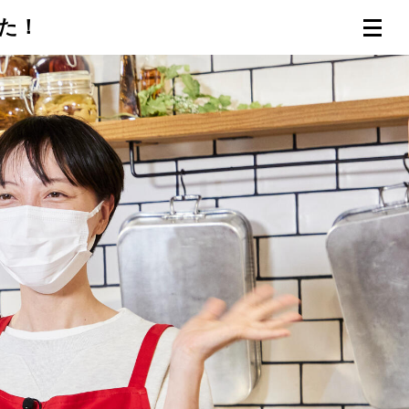
した！
連載一覧
倶楽部入会
（無料）
ログイン
検索
メニュー