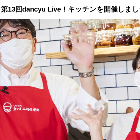
13回dancyu Live！キッチンを開催しま
トップ
プロが教えるレシピ
厳選！店探し
食のストーリー