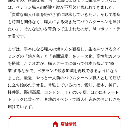
細なもの。綺麗な色、均一な層になるように生地をつけるに
は、ベテラン職人の経験と勘が不可欠と言われてきました。
「貴重な職人仕事を絶やさずに継承していきたい。そして場所
も時間も関係なく、職人による焼きたてバウムクーヘンを届け
たい」。そんな思いを背負って生まれたのが、AIロボット・テ
オ君です。
まずは、手本になる職人の焼き方を観察し、生地をつけるタイ
ミングの「焼き色」と「表面温度」をデータ化。高性能カメラ
を搭載したテオ君が、職人データに倣って何本も焼いて“修
業”するなかで、ベテランの焼き加減を再現できるようになり
ました。最近、やっと一人前のバウムクーヘン職人として店頭
に立ち始めたテオ君。常駐しているのは、愛知、栃木、神戸、
軽井沢、那須高原、ロンドン（！）の6ヶ所。ほかにもフード
トラックに乗って、各地のイベントで職人仕込みのおいしさを
届けています。
店舗情報