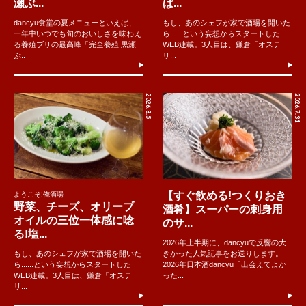
瀬ぶ...
ぱ...
dancyu食堂の夏メニューといえば、
もし、あのシェフが家で酒場を開いた
一年中いつでも旬のおいしさを味わえ
ら......という妄想からスタートした
る養殖ブリの最高峰「完全養殖 黒瀬
WEB連載。3人目は、鎌倉「オステ
ぶ..
リ...
2026.8.5
2026.7.31
【すぐ飲める!つくりおき
ようこそ!俺酒場
野菜、チーズ、オリーブ
酒肴】スーパーの刺身用
オイルの三位一体感に唸
のサ...
る!塩...
2026年上半期に、dancyuで反響の大
もし、あのシェフが家で酒場を開いた
きかった人気記事をお送りします。
ら......という妄想からスタートした
2026年日本酒dancyu「出会えてよか
WEB連載。3人目は、鎌倉「オステ
った...
リ...