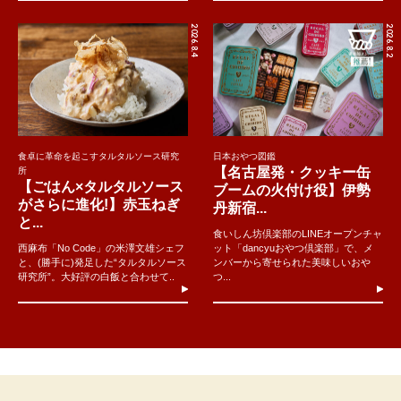
2026.8.4
2026.8.2
食卓に革命を起こすタルタルソース研究
日本おやつ図鑑
【名古屋発・クッキー缶
所
【ごはん×タルタルソース
ブームの火付け役】伊勢
がさらに進化!】赤玉ねぎ
丹新宿...
と...
食いしん坊倶楽部のLINEオープンチャ
西麻布「No Code」の米澤文雄シェフ
ット「dancyuおやつ倶楽部」で、メ
と、(勝手に)発足した“タルタルソース
ンバーから寄せられた美味しいおや
研究所”。大好評の白飯と合わせて..
つ...