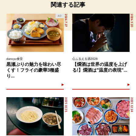
関連する記事
2026.7.27
2026.3.20
AD
dancyu食堂
心ふるえる酒2026
黒瀬ぶりの魅力を味わい尽
【燗酒は世界の温度を上げ
くす！フライの豪華3種盛
る!】燗酒は"温度の表現"...
り...
2025.10.31
2025.12.24