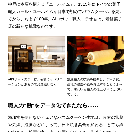
神戸に本店を構える「ユーハイム」。1919年にドイツの菓子
職人カール・ユーハイムが日本で初めてバウムクーヘンを焼い
てから、およそ100年。AIロボット職人・テオ君は、老舗菓子
店の新たな挑戦なのです。
AIロボットのテオ君。表情にもバリエ
熟練職人の技術を観察し、データ化。
ーションがあるのでお見逃しなく！
生地の温度や色を再現することによっ
て、味わいも職人の仕上がりに近づい
ていく。
職人の“勘”をデータ化できたなら……
添加物を使わないピュアなバウムクーヘン生地は、素材の状態
や気温、湿度などによって、日々焼き具合が変わる、とても繊