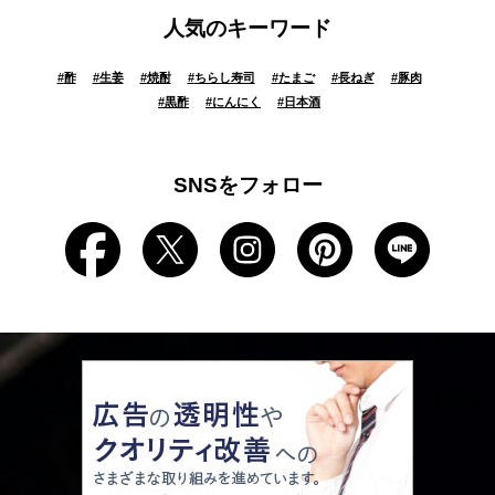
人気のキーワード
#
酢
#
生姜
#
焼酎
#
ちらし寿司
#
たまご
#
長ねぎ
#
豚肉
#
黒酢
#
にんにく
#
日本酒
SNSをフォロー