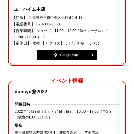
ユーハイム本店
【住所】
兵庫県神戸市中央区元町通1‐4‐13
【電話番号】
078‐333‐6868
【営業時間】
ショップ／11:00～19:00 2階ティーサロン／
11:00～17:30（L.O.）
【定休日】
【アクセス】
水曜
JR「元町駅」より3分
Google Maps
イベント情報
dancyu祭2022
開催日時
2022年4月23日（土）・24日（日） 10:00～18:00（予定）
（飲食のL.O.は17:30）
場所
東京都新宿区西新宿2‐6‐1 新宿住友ビル 三角広場