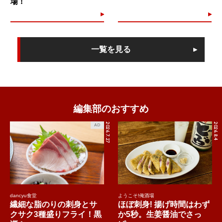
場！
一覧を見る
編集部のおすすめ
2026.7.27
2026.8.4
AD
dancyu食堂
ようこそ!俺酒場
繊細な脂のりの刺身とサ
ほぼ刺身! 揚げ時間はわず
クサク3種盛りフライ！黒
か5秒。生姜醤油でさっ