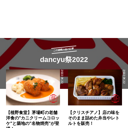
この連載の他の記事
dancyu祭2022
2022.04.22
2022.04.22
【植野食堂】茅場町の老舗
【クリスチアノ】店の味を
洋食の"カニクリームコロッ
そのまま詰めた弁当やレト
ケ"と築地の"名物焼売"が登
ルトを販売！