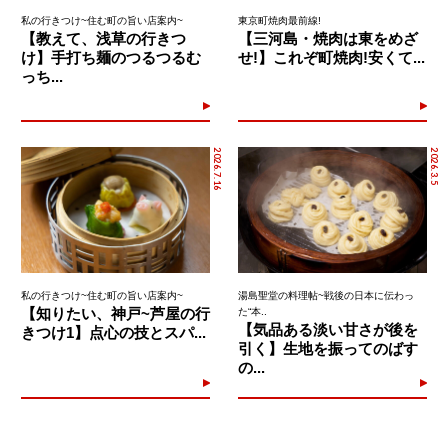
私の行きつけ~住む町の旨い店案内~
東京町焼肉最前線!
【教えて、浅草の行きつ
【三河島・焼肉は東をめざ
け】手打ち麺のつるつるむ
せ!】これぞ町焼肉!安くて...
っち...
2026.7.16
2026.3.5
私の行きつけ~住む町の旨い店案内~
湯島聖堂の料理帖~戦後の日本に伝わっ
【知りたい、神戸~芦屋の行
た“本..
【気品ある淡い甘さが後を
きつけ1】点心の技とスパ...
引く】生地を振ってのばす
の...