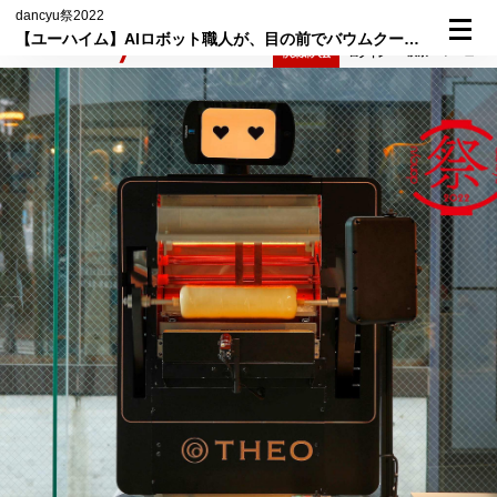
dancyu祭2022
【ユーハイム】AIロボット職人が、目の前でバウムクーヘンを焼く！
検索
メニュー
倶楽部入会
ログイン