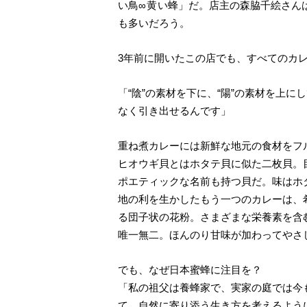
い鳥∞
黄い
蜂」だ。店主の森脇千絵さん
も多いだろう。
3年前に開いたこの店でも、すべてのカレ
「“陰”の素材を下に、“陽”の素材を上
なく引き出せるんです」
重ね煮カレーには新鮮な地元の食材をフ
ヒオウギ貝とはホタテ貝に似た二枚貝。
ポエティックな名前も持つ貝だ。味はホ
地の利を生かしたもう一つのカレーは、
る団子状の花粉。さまざまな栄養素を含
唯一無二。ほんのり甘味が加わってやさ
でも、なぜ日本蜜蜂に注目を？
「私の祖父は養蜂家で、実家の庭では今
て、自然に寄り添う生き方を考えるよう