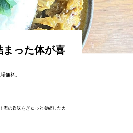
詰まった体が喜
入場無料。
！海の旨味をぎゅっと凝縮したカ