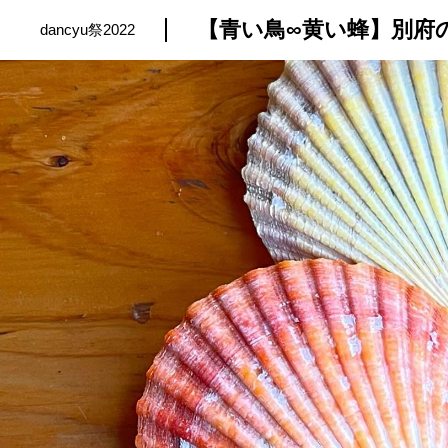
【青い鳥∞黄い蜂】別府
dancyu祭2022