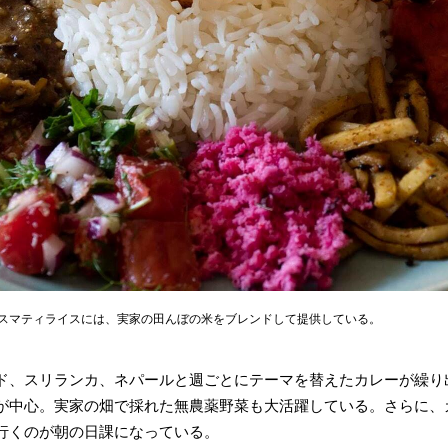
バスマティライスには、実家の田んぼの米をブレンドして提供している。
ド、スリランカ、ネパールと週ごとにテーマを替えたカレーが繰り
が中心。実家の畑で採れた無農薬野菜も大活躍している。さらに、
行くのが朝の日課になっている。