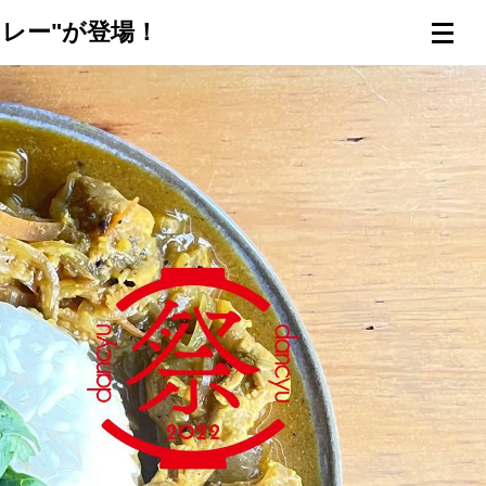
レー"が登場！
連載一覧
倶楽部入会
（無料）
ログイン
検索
メニュー