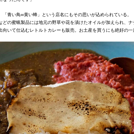
。「青い鳥∞黄い蜂」という店名にもその思いが込められている。
などの蜜蝋製品には地元の野草や花を漬けたオイルが加えられ、ナ
出向いて仕込むレトルトカレーも販売。お土産を買うにも絶好の一