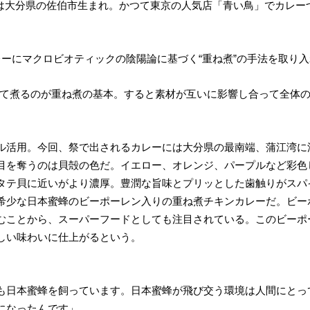
は大分県の佐伯市生まれ。かつて東京の人気店「青い鳥」でカレー
ーにマクロビオティックの陰陽論に基づく“重ね煮”の手法を取り
にして煮るのが重ね煮の基本。すると素材が互いに影響し合って全体
ル活用。今回、祭で出されるカレーには大分県の最南端、蒲江湾に
目を奪うのは貝殻の色だ。イエロー、オレンジ、パープルなど彩色
タテ貝に近いがより濃厚。豊潤な旨味とプリッとした歯触りがスパ
希少な日本蜜蜂のビーポーレン入りの重ね煮チキンカレーだ。ビー
むことから、スーパーフードとしても注目されている。このビーポ
しい味わいに仕上がるという。
も日本蜜蜂を飼っています。日本蜜蜂が飛び交う環境は人間にとっ
になったんです」