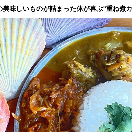
の美味しいものが詰まった体が喜ぶ"重ね煮カ
トップ
プロが教えるレシピ
厳選！店探し
食のストーリー