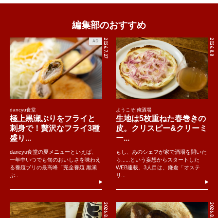
編集部のおすすめ
2026.7.27
2026.8.8
AD
dancyu食堂
ようこそ!俺酒場
極上黒瀬ぶりをフライと
生地は5枚重ねた春巻きの
刺身で！贅沢なフライ3種
皮。クリスピー&クリーミ
盛り...
ー...
dancyu食堂の夏メニューといえば、
もし、あのシェフが家で酒場を開いた
一年中いつでも旬のおいしさを味わえ
ら......という妄想からスタートした
る養殖ブリの最高峰「完全養殖 黒瀬
WEB連載。3人目は、鎌倉「オステ
ぶ..
リ...
2026.8.4
2026.8.7