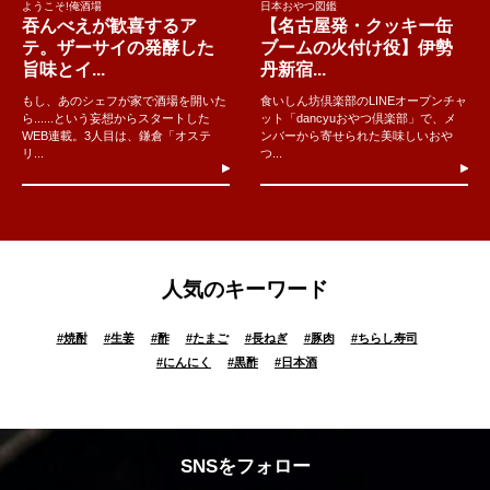
ようこそ!俺酒場
日本おやつ図鑑
吞んべえが歓喜するア
【名古屋発・クッキー缶
テ。ザーサイの発酵した
ブームの火付け役】伊勢
旨味とイ...
丹新宿...
もし、あのシェフが家で酒場を開いた
食いしん坊倶楽部のLINEオープンチャ
ら......という妄想からスタートした
ット「dancyuおやつ倶楽部」で、メ
WEB連載。3人目は、鎌倉「オステ
ンバーから寄せられた美味しいおや
リ...
つ...
人気のキーワード
#
焼酎
#
生姜
#
酢
#
たまご
#
長ねぎ
#
豚肉
#
ちらし寿司
#
にんにく
#
黒酢
#
日本酒
SNSをフォロー