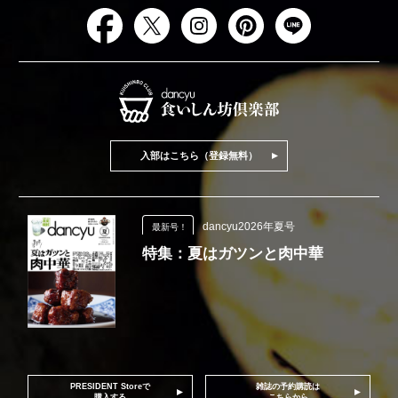
入部はこちら（登録無料）
dancyu2026年夏号
最新号！
特集：夏はガツンと肉中華
PRESIDENT Storeで
雑誌の予約購読は
購入する
こちらから