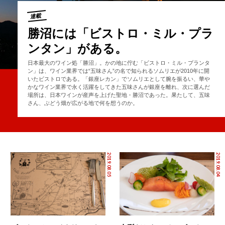
連載
勝沼には「ビストロ・ミル・プラ
ンタン」がある。
日本最大のワイン処「勝沼」。かの地に佇む「ビストロ・ミル・プランタ
ン」は、ワイン業界では“五味さん”の名で知られるソムリエが2010年に開
いたビストロである。「銀座レカン」でソムリエとして腕を振るい、華や
かなワイン業界で永く活躍をしてきた五味さんが銀座を離れ、次に選んだ
場所は、日本ワインが産声を上げた聖地・勝沼であった。果たして、五味
さん、ぶどう畑が広がる地で何を想うのか。
2019.08.05
2019.08.04