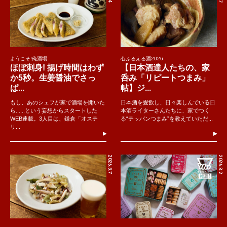
ようこそ!俺酒場
心ふるえる酒2026
ほぼ刺身! 揚げ時間はわず
【日本酒達人たちの、家
か5秒。生姜醤油でさっ
呑み「リピートつまみ」
ぱ...
帖】ジ...
もし、あのシェフが家で酒場を開いた
日本酒を愛飲し、日々楽しんでいる日
ら......という妄想からスタートした
本酒ライターさんたちに、家でつく
WEB連載。3人目は、鎌倉「オステ
る“テッパンつまみ”を教えていただ...
リ...
2026.8.7
2026.8.2