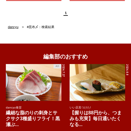
1
dancyu
#昆布〆：検索結果
編集部のおすすめ
2026.7.27
2026.8.8
AD
dancyu食堂
いい店見つけた!
繊細な脂のりの刺身とサ
【握りは88円から、つま
クサク3種盛りフライ！黒
みも充実】毎日通いたく
瀬ぶ...
なる...