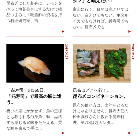
タマ」と唱えたい！
昆布〆にした刺身に、レモンを
搾って海苔巻きにするだけで絶
富山に行く。目的は寒ぶりでは
品つまみに！唎酒師の資格を持
ない。白えびでもない。ホタル
つ料理研究家、吉...
イカでもなければ、鱒寿司でも
ない。昆布〆でも...
2019.04.29
2019.02.21
「㐂寿司」の365日。
昆布はどこへ行く。
「㐂寿司」で最高の鯛に逢
昆布〆コンビネーション。
う。
昆布の使い方は、出汁をとるだ
祝いの席にかかせず、魚の王様
けじゃありません。昆布大使の
とも称される白身魚、鯛。品格
松田真枝さんに教わる昆布料
すら感じる旨味をたたえる上質
理、第7回は超カンタ...
な鯛を東京で手に...