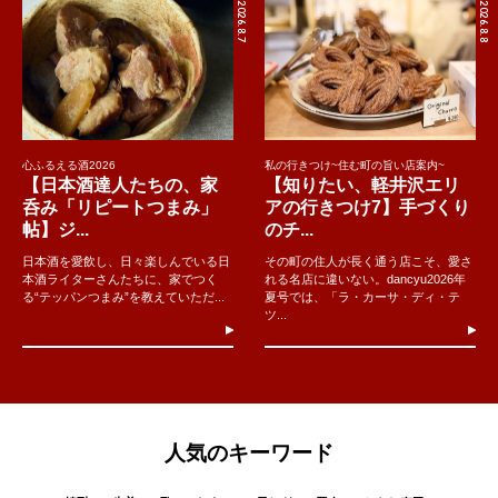
2026.8.7
2026.8.8
心ふるえる酒2026
私の行きつけ~住む町の旨い店案内~
【日本酒達人たちの、家
【知りたい、軽井沢エリ
呑み「リピートつまみ」
アの行きつけ7】手づくり
帖】ジ...
のチ...
日本酒を愛飲し、日々楽しんでいる日
その町の住人が長く通う店こそ、愛さ
本酒ライターさんたちに、家でつく
れる名店に違いない。dancyu2026年
る“テッパンつまみ”を教えていただ...
夏号では、「ラ・カーサ・ディ・テ
ツ...
人気のキーワード