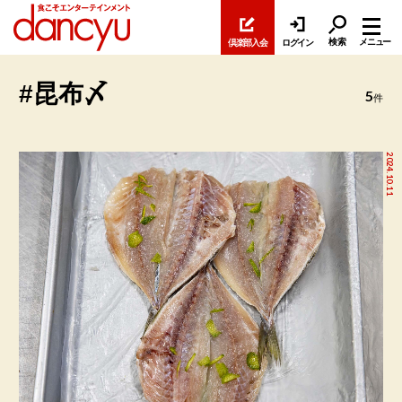
検索
メニュー
倶楽部入会
ログイン
#昆布〆
5
件
2024.10.11