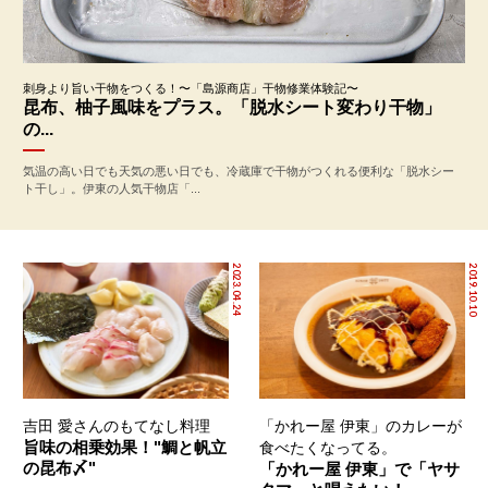
刺身より旨い干物をつくる！〜「島源商店」干物修業体験記〜
昆布、柚子風味をプラス。「脱水シート変わり干物」
の...
気温の高い日でも天気の悪い日でも、冷蔵庫で干物がつくれる便利な「脱水シー
ト干し」。伊東の人気干物店「...
2023.04.24
2019.10.10
吉田 愛さんのもてなし料理
「かれー屋 伊東」のカレーが
旨味の相乗効果！"鯛と帆立
食べたくなってる。
の昆布〆"
「かれー屋 伊東」で「ヤサ