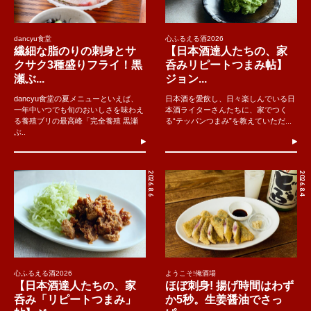
dancyu食堂
心ふるえる酒2026
繊細な脂のりの刺身とサ
【日本酒達人たちの、家
クサク3種盛りフライ！黒
呑みリピートつまみ帖】
瀬ぶ...
ジョン...
dancyu食堂の夏メニューといえば、
日本酒を愛飲し、日々楽しんでいる日
一年中いつでも旬のおいしさを味わえ
本酒ライターさんたちに、家でつく
る養殖ブリの最高峰「完全養殖 黒瀬
る“テッパンつまみ”を教えていただ...
ぶ..
2026.8.6
2026.8.4
心ふるえる酒2026
ようこそ!俺酒場
【日本酒達人たちの、家
ほぼ刺身! 揚げ時間はわず
呑み「リピートつまみ」
か5秒。生姜醤油でさっ