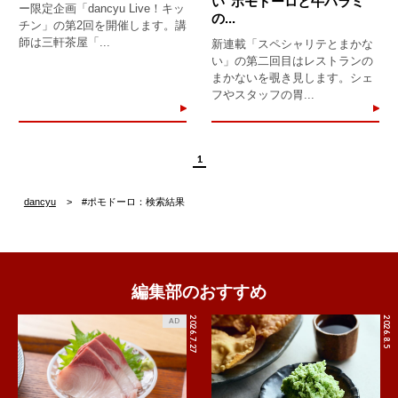
い"ポモドーロと牛ハラミ
ー限定企画「dancyu Live！キッ
の...
チン」の第2回を開催します。講
師は三軒茶屋「...
新連載「スペシャリテとまかな
い」の第二回目はレストランの
まかないを覗き見します。シェ
フやスタッフの胃...
1
dancyu
#ポモドーロ：検索結果
編集部のおすすめ
2026.7.27
2026.8.5
AD