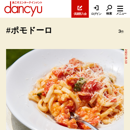
検索
メニュー
倶楽部入会
ログイン
#ポモドーロ
3
件
2022.05.10