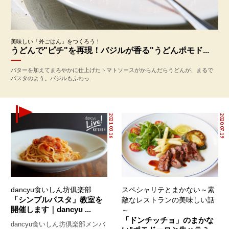
美味しい「外ごはん」をつくろう！
うどんで"ピチ"を再現！バジルが香る"うどんポモド...
バターを加えてまろやかに仕上げたトマトソースがからんだらうどんが、まるで
パスタのよう。バジルもふわっ...
2021.03.16
2020.07.19
dancyu食いしん坊俱楽部
スペシャリテとまかない～素
「シンプルパスタ」教室を
敵なレストランの美味しい話
開催します｜dancyu ...
～
「ドンチッチョ」のまかな
dancyu食いしん坊倶楽部メンバ