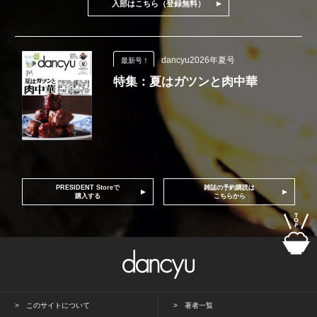
入部はこちら（登録無料）
dancyu2026年夏号
最新号！
特集：夏はガツンと肉中華
PRESIDENT Storeで
雑誌の予約購読は
購入する
こちらから
このサイトについて
著者一覧