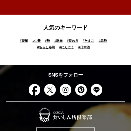
人気のキーワード
#
焼酎
#
生姜
#
酢
#
豚肉
#
長ねぎ
#
たまご
#
黒酢
#
ちらし寿司
#
にんにく
#
日本酒
SNSをフォロー