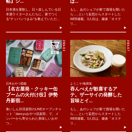
帖】ジ...
ぱ...
日本酒を愛飲し、日々楽しんでいる日
もし、あのシェフが家で酒場を開いた
本酒ライターさんたちに、家でつく
ら......という妄想からスタートした
る“テッパンつまみ”を教えていただ...
WEB連載。3人目は、鎌倉「オステ
リ...
2026.8.2
2026.8.7
日本おやつ図鑑
ようこそ!俺酒場
【名古屋発・クッキー缶
吞んべえが歓喜するア
ブームの火付け役】伊勢
テ。ザーサイの発酵した
丹新宿...
旨味とイ...
食いしん坊倶楽部のLINEオープンチャ
もし、あのシェフが家で酒場を開いた
ット「dancyuおやつ倶楽部」で、メ
ら......という妄想からスタートした
ンバーから寄せられた美味しいおや
WEB連載。3人目は、鎌倉「オステ
つ...
リ...