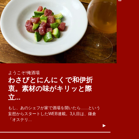
ようこそ!俺酒場
わさびとにんにくで和伊折
衷。素材の味がキリッと際
立...
もし、あのシェフが家で酒場を開いたら......という
妄想からスタートしたWEB連載。3人目は、鎌倉
「オステリ...