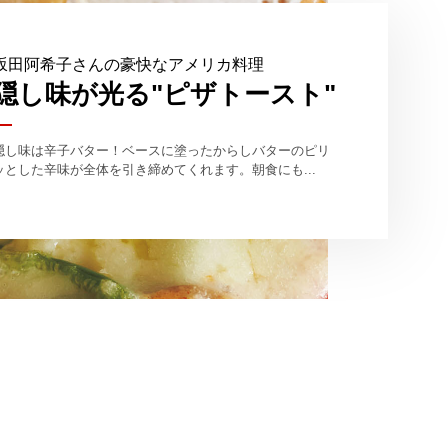
坂田阿希子さんの豪快なアメリカ料理
隠し味が光る"ピザトースト"
隠し味は辛子バター！ベースに塗ったからしバターのピリ
ッとした辛味が全体を引き締めてくれます。朝食にも...