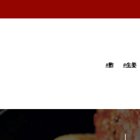
#
酢
#
生姜