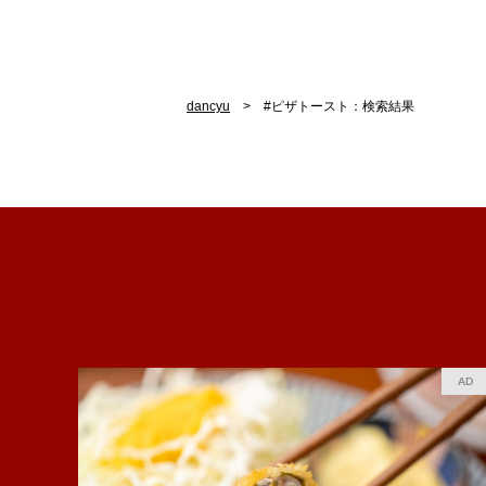
dancyu
#ピザトースト：検索結果
AD