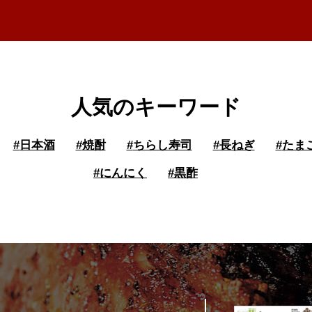
人気のキーワード
#
日本酒
#
焼酎
#
ちらし寿司
#
長ねぎ
#
たま
#
にんにく
#
黒酢