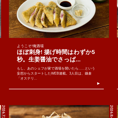
ようこそ!俺酒場
ほぼ刺身! 揚げ時間はわずか5
秒。生姜醤油でさっぱ...
もし、あのシェフが家で酒場を開いたら......という
妄想からスタートしたWEB連載。3人目は、鎌倉
「オステリ...
2026.7.31
2026.8.4