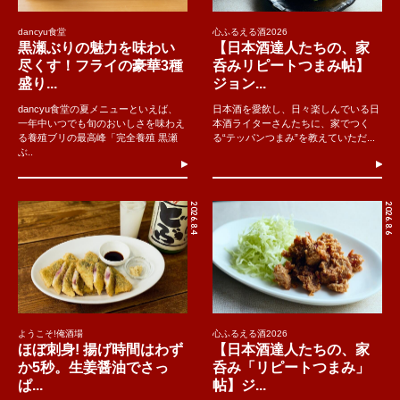
dancyu食堂
心ふるえる酒2026
黒瀬ぶりの魅力を味わい
【日本酒達人たちの、家
尽くす！フライの豪華3種
呑みリピートつまみ帖】
盛り...
ジョン...
dancyu食堂の夏メニューといえば、
日本酒を愛飲し、日々楽しんでいる日
一年中いつでも旬のおいしさを味わえ
本酒ライターさんたちに、家でつく
る養殖ブリの最高峰「完全養殖 黒瀬
る“テッパンつまみ”を教えていただ...
ぶ..
2026.8.4
2026.8.6
ようこそ!俺酒場
心ふるえる酒2026
ほぼ刺身! 揚げ時間はわず
【日本酒達人たちの、家
か5秒。生姜醤油でさっ
呑み「リピートつまみ」
ぱ...
帖】ジ...