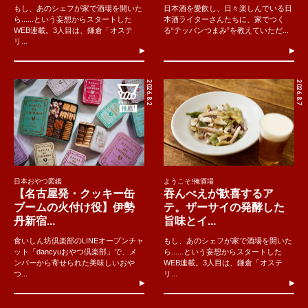
もし、あのシェフが家で酒場を開いた
日本酒を愛飲し、日々楽しんでいる日
ら......という妄想からスタートした
本酒ライターさんたちに、家でつく
WEB連載。3人目は、鎌倉「オステ
る“テッパンつまみ”を教えていただ...
リ...
2026.8.2
2026.8.7
日本おやつ図鑑
ようこそ!俺酒場
【名古屋発・クッキー缶
吞んべえが歓喜するア
ブームの火付け役】伊勢
テ。ザーサイの発酵した
丹新宿...
旨味とイ...
食いしん坊倶楽部のLINEオープンチャ
もし、あのシェフが家で酒場を開いた
ット「dancyuおやつ倶楽部」で、メ
ら......という妄想からスタートした
ンバーから寄せられた美味しいおや
WEB連載。3人目は、鎌倉「オステ
つ...
リ...