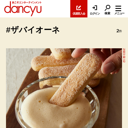
検索
メニュー
倶楽部入会
ログイン
#ザバイオーネ
2
件
2023.02.12