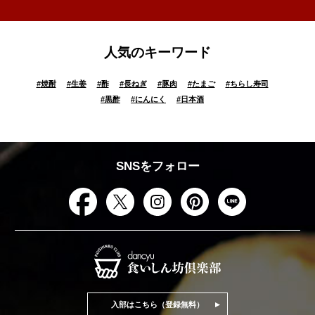
人気のキーワード
#
焼酎
#
生姜
#
酢
#
長ねぎ
#
豚肉
#
たまご
#
ちらし寿司
#
黒酢
#
にんにく
#
日本酒
SNSをフォロー
入部はこちら（登録無料）