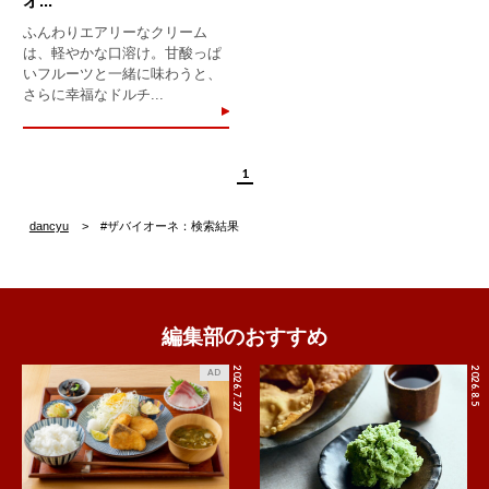
オ...
ふんわりエアリーなクリーム
は、軽やかな口溶け。甘酸っぱ
いフルーツと一緒に味わうと、
さらに幸福なドルチ...
1
dancyu
#ザバイオーネ：検索結果
編集部のおすすめ
2026.7.27
2026.8.5
AD