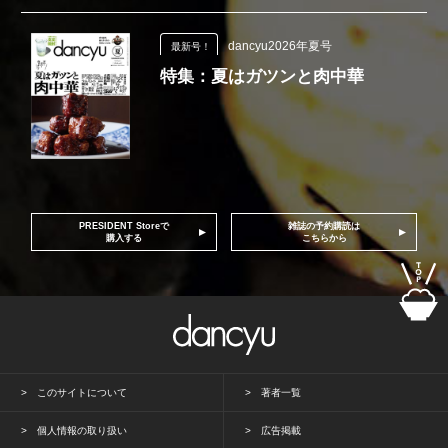
dancyu2026年夏号
最新号！
特集：夏はガツンと肉中華
PRESIDENT Storeで
雑誌の予約購読は
購入する
こちらから
このサイトについて
著者一覧
個人情報の取り扱い
広告掲載