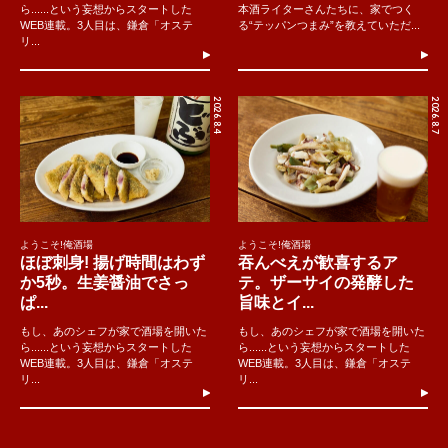
ら......という妄想からスタートした
本酒ライターさんたちに、家でつく
WEB連載。3人目は、鎌倉「オステ
る“テッパンつまみ”を教えていただ...
リ...
2026.8.4
2026.8.7
ようこそ!俺酒場
ようこそ!俺酒場
ほぼ刺身! 揚げ時間はわず
吞んべえが歓喜するア
か5秒。生姜醤油でさっ
テ。ザーサイの発酵した
ぱ...
旨味とイ...
もし、あのシェフが家で酒場を開いた
もし、あのシェフが家で酒場を開いた
ら......という妄想からスタートした
ら......という妄想からスタートした
WEB連載。3人目は、鎌倉「オステ
WEB連載。3人目は、鎌倉「オステ
リ...
リ...