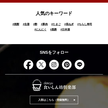
人気のキーワード
#
焼酎
#
生姜
#
酢
#
豚肉
#
たまご
#
長ねぎ
#
ちらし寿司
#
にんにく
#
黒酢
#
日本酒
SNSをフォロー
入部はこちら（登録無料）