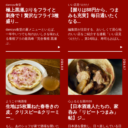
dancyu食堂
いい店見つけた!
極上黒瀬ぶりをフライと
【握りは88円から、つま
刺身で！贅沢なフライ3種
みも充実】毎日通いたく
盛り...
なる...
dancyu食堂の夏メニューといえば、
編集部が注目する、おいしくて居心地
一年中いつでも旬のおいしさを味わえ
のいい店をご紹介する連載「いい店見
る養殖ブリの最高峰「完全養殖 黒瀬
つけた!」。第14回は、寿司もおばん..
ぶ..
2026.8.8
2026.8.7
ようこそ!俺酒場
心ふるえる酒2026
生地は5枚重ねた春巻きの
【日本酒達人たちの、家
皮。クリスピー&クリーミ
呑み「リピートつまみ」
ー...
帖】ジ...
もし、あのシェフが家で酒場を開いた
日本酒を愛飲し、日々楽しんでいる日