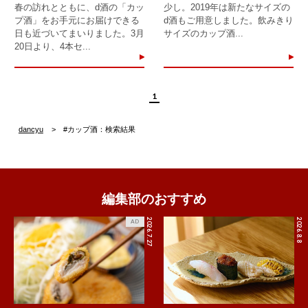
春の訪れとともに、d酒の「カッ
少し。2019年は新たなサイズの
プ酒」をお手元にお届けできる
d酒もご用意しました。飲みきり
日も近づいてまいりました。3月
サイズのカップ酒...
20日より、4本セ...
1
dancyu
#カップ酒：検索結果
編集部のおすすめ
2026.7.27
2026.8.8
AD