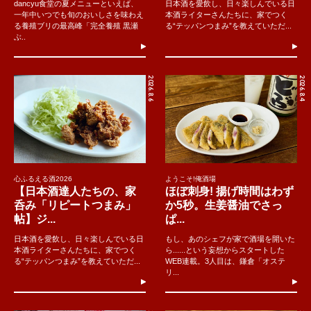
dancyu食堂の夏メニューといえば、
日本酒を愛飲し、日々楽しんでいる日
一年中いつでも旬のおいしさを味わえ
本酒ライターさんたちに、家でつく
る養殖ブリの最高峰「完全養殖 黒瀬
る“テッパンつまみ”を教えていただ...
ぶ..
2026.8.6
2026.8.4
心ふるえる酒2026
ようこそ!俺酒場
【日本酒達人たちの、家
ほぼ刺身! 揚げ時間はわず
呑み「リピートつまみ」
か5秒。生姜醤油でさっ
帖】ジ...
ぱ...
日本酒を愛飲し、日々楽しんでいる日
もし、あのシェフが家で酒場を開いた
本酒ライターさんたちに、家でつく
ら......という妄想からスタートした
る“テッパンつまみ”を教えていただ...
WEB連載。3人目は、鎌倉「オステ
リ...