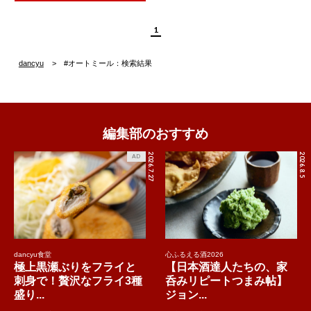
1
dancyu
#オートミール：検索結果
編集部のおすすめ
2026.7.27
2026.8.5
AD
dancyu食堂
心ふるえる酒2026
極上黒瀬ぶりをフライと
【日本酒達人たちの、家
刺身で！贅沢なフライ3種
呑みリピートつまみ帖】
盛り...
ジョン...