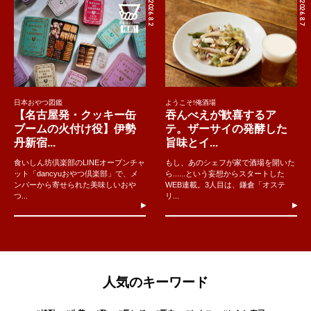
2026.8.2
2026.8.7
日本おやつ図鑑
ようこそ!俺酒場
【名古屋発・クッキー缶
吞んべえが歓喜するア
ブームの火付け役】伊勢
テ。ザーサイの発酵した
丹新宿...
旨味とイ...
食いしん坊倶楽部のLINEオープンチャ
もし、あのシェフが家で酒場を開いた
ット「dancyuおやつ倶楽部」で、メ
ら......という妄想からスタートした
ンバーから寄せられた美味しいおや
WEB連載。3人目は、鎌倉「オステ
つ...
リ...
人気のキーワード