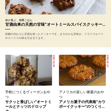
体が喜ぶ、発酵ごはん
甘酒由来の天然の甘味"オートミールスパイスクッキー...
砂糖の代わりに甘酒を使ったクッキーです。まろやかな甘味が、ドライフルーツ
やスパイスの味を引き立てます...
2023.12.03
2023.07.15
手軽につくるヴィーガンおや
アメリカの楽しい家庭のおや
つ
つ
サクッと香ばしい"オートミ
アメリカ菓子の代表格"カウ
ールとナッツのドロップ
ボーイクッキー"のつくり...