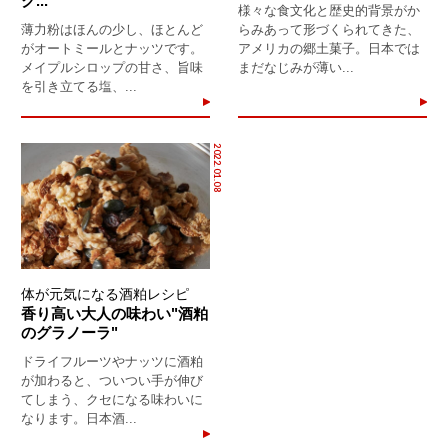
ク...
様々な食文化と歴史的背景がか
薄力粉はほんの少し、ほとんど
らみあって形づくられてきた、
がオートミールとナッツです。
アメリカの郷土菓子。日本では
メイプルシロップの甘さ、旨味
まだなじみが薄い...
を引き立てる塩、...
2022.01.08
体が元気になる酒粕レシピ
香り高い大人の味わい"酒粕
のグラノーラ"
ドライフルーツやナッツに酒粕
が加わると、ついつい手が伸び
てしまう、クセになる味わいに
なります。日本酒...