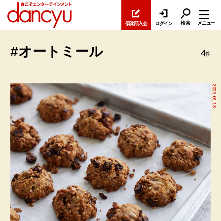
検索
メニュー
倶楽部入会
ログイン
#オートミール
4
件
2025.01.18