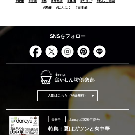
#
焼酎
#
生姜
#
酢
#
長ねぎ
#
豚肉
#
たまご
#
ちらし寿司
#
黒酢
#
にんにく
#
日本酒
SNSをフォロー
入部はこちら（登録無料）
dancyu2026年夏号
最新号！
特集：夏はガツンと肉中華