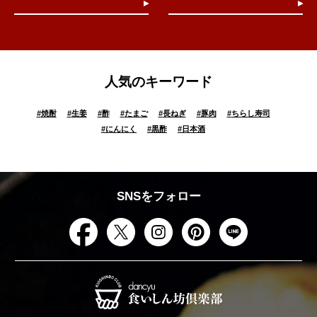
人気のキーワード
#
焼酎
#
生姜
#
酢
#
たまご
#
長ねぎ
#
豚肉
#
ちらし寿司
#
にんにく
#
黒酢
#
日本酒
SNSをフォロー