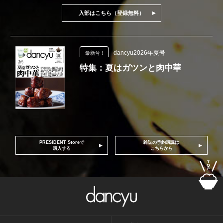
入部はこちら（登録無料）
dancyu2026年夏号
最新号！
特集：夏はガツンと肉中華
PRESIDENT Storeで
雑誌の予約購読は
購入する
こちらから