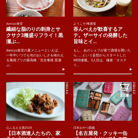
dancyu食堂
ようこそ!俺酒場
繊細な脂のりの刺身とサ
吞んべえが歓喜するア
クサク3種盛りフライ！黒
テ。ザーサイの発酵した
瀬ぶ...
旨味とイ...
dancyu食堂の夏メニューといえば、
もし、あのシェフが家で酒場を開いた
一年中いつでも旬のおいしさを味わえ
ら......という妄想からスタートした
る養殖ブリの最高峰「完全養殖 黒瀬
WEB連載。3人目は、鎌倉「オステ
ぶ..
リ...
2026.8.6
2026.8.2
心ふるえる酒2026
日本おやつ図鑑
【日本酒達人たちの、家
【名古屋発・クッキー缶