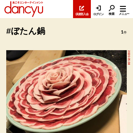
検索
メニュー
倶楽部入会
ログイン
#ぼたん鍋
1
件
2020.05.08