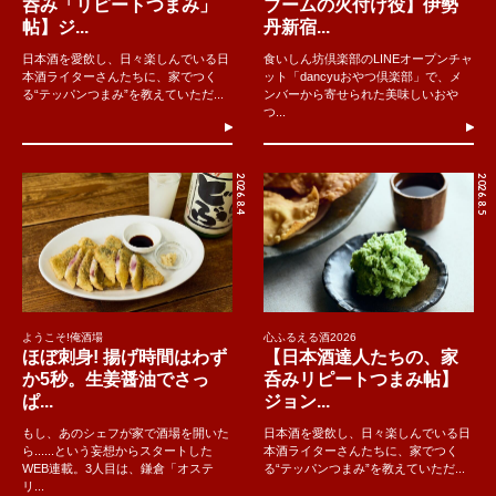
呑み「リピートつまみ」
ブームの火付け役】伊勢
帖】ジ...
丹新宿...
日本酒を愛飲し、日々楽しんでいる日
食いしん坊倶楽部のLINEオープンチャ
本酒ライターさんたちに、家でつく
ット「dancyuおやつ倶楽部」で、メ
る“テッパンつまみ”を教えていただ...
ンバーから寄せられた美味しいおや
つ...
2026.8.4
2026.8.5
ようこそ!俺酒場
心ふるえる酒2026
ほぼ刺身! 揚げ時間はわず
【日本酒達人たちの、家
か5秒。生姜醤油でさっ
呑みリピートつまみ帖】
ぱ...
ジョン...
もし、あのシェフが家で酒場を開いた
日本酒を愛飲し、日々楽しんでいる日
ら......という妄想からスタートした
本酒ライターさんたちに、家でつく
WEB連載。3人目は、鎌倉「オステ
る“テッパンつまみ”を教えていただ...
リ...