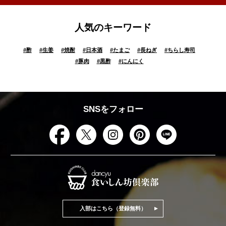
人気のキーワード
#
酢
#
生姜
#
焼酎
#
日本酒
#
たまご
#
長ねぎ
#
ちらし寿司
#
豚肉
#
黒酢
#
にんにく
SNSをフォロー
入部はこちら（登録無料）