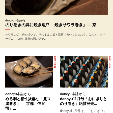
dancyu本誌から
のり巻きの具に焼き魚!? 「焼きサワラ巻き」──京...
サワラの切り身を焼いて、そのままご飯と海苔で巻いてしまおう。なんともフリ
ーダム、しかし抜群の酒のアテ...
2023.10.07
2023.10.06
dancyu本誌から
dancyu本誌から
ぬる燗と相性抜群な「煮豆
dancyu11月号「おにぎりと
腐巻き」──京都「乍旨
のり巻き」絶賛発売...
司」...
dancyu11月号は、「おにぎり」