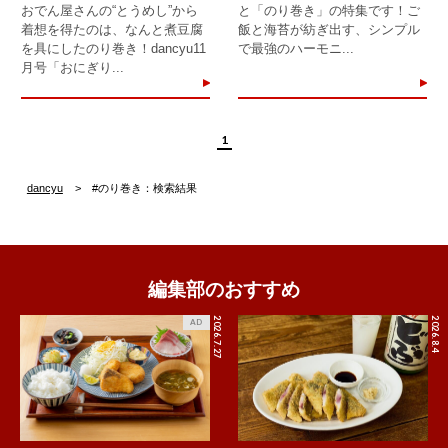
おでん屋さんの“とうめし”から
と「のり巻き」の特集です！ご
着想を得たのは、なんと煮豆腐
飯と海苔が紡ぎ出す、シンプル
を具にしたのり巻き！dancyu11
で最強のハーモニ...
月号「おにぎり...
1
dancyu
#のり巻き：検索結果
編集部のおすすめ
2026.7.27
2026.8.4
AD