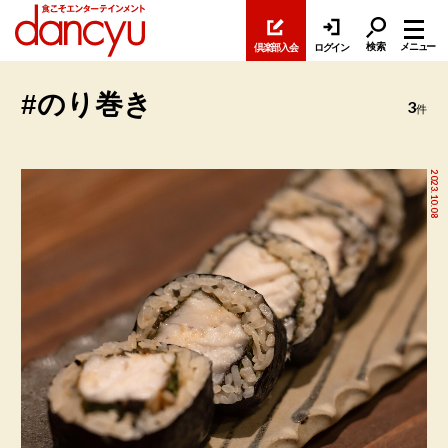
検索
メニュー
倶楽部入会
ログイン
#のり巻き
3
件
2023.10.08