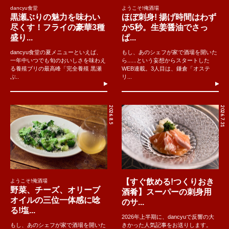
dancyu食堂
ようこそ!俺酒場
黒瀬ぶりの魅力を味わい
ほぼ刺身! 揚げ時間はわず
尽くす！フライの豪華3種
か5秒。生姜醤油でさっ
盛り...
ぱ...
dancyu食堂の夏メニューといえば、
もし、あのシェフが家で酒場を開いた
一年中いつでも旬のおいしさを味わえ
ら......という妄想からスタートした
る養殖ブリの最高峰「完全養殖 黒瀬
WEB連載。3人目は、鎌倉「オステ
ぶ..
リ...
2026.8.5
2026.7.31
【すぐ飲める!つくりおき
ようこそ!俺酒場
野菜、チーズ、オリーブ
酒肴】スーパーの刺身用
オイルの三位一体感に唸
のサ...
る!塩...
2026年上半期に、dancyuで反響の大
もし、あのシェフが家で酒場を開いた
きかった人気記事をお送りします。