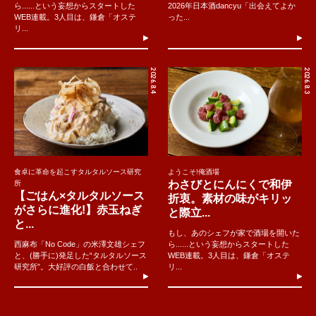
ら......という妄想からスタートした
2026年日本酒dancyu「出会えてよか
WEB連載。3人目は、鎌倉「オステ
った...
リ...
2026.8.4
2026.8.3
食卓に革命を起こすタルタルソース研究
ようこそ!俺酒場
わさびとにんにくで和伊
所
【ごはん×タルタルソース
折衷。素材の味がキリッ
がさらに進化!】赤玉ねぎ
と際立...
と...
もし、あのシェフが家で酒場を開いた
西麻布「No Code」の米澤文雄シェフ
ら......という妄想からスタートした
と、(勝手に)発足した“タルタルソース
WEB連載。3人目は、鎌倉「オステ
研究所”。大好評の白飯と合わせて..
リ...