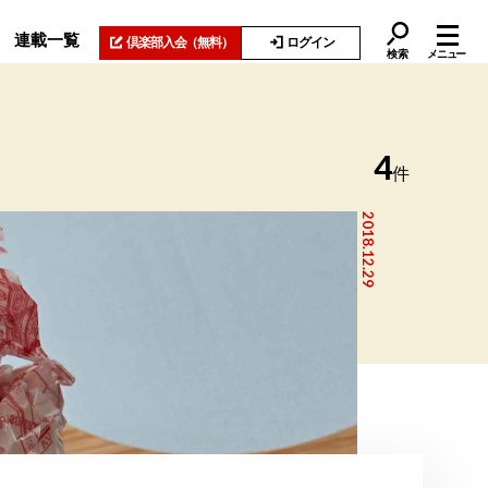
連載一覧
倶楽部入会
（無料）
ログイン
検索
メニュー
4
件
2018.12.29