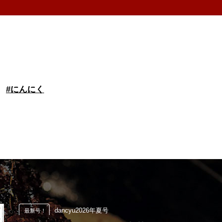
#
にんにく
dancyu2026年夏号
最新号！