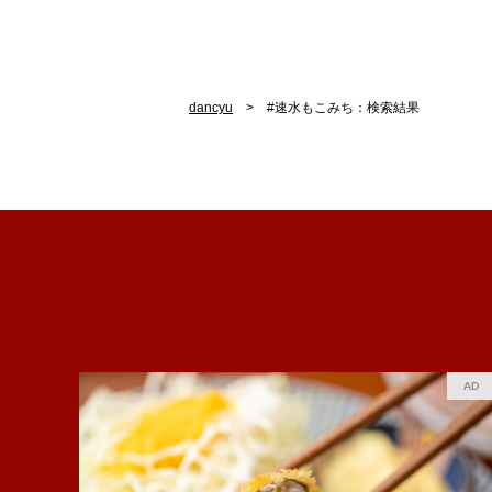
dancyu
#速水もこみち：検索結果
AD