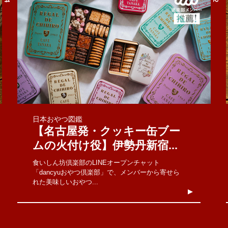
日本おやつ図鑑
【名古屋発・クッキー缶ブー
ムの火付け役】伊勢丹新宿...
食いしん坊倶楽部のLINEオープンチャット
「dancyuおやつ倶楽部」で、メンバーから寄せら
れた美味しいおやつ...