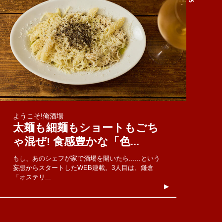
ようこそ!俺酒場
太麺も細麺もショートもごち
ゃ混ぜ! 食感豊かな「色...
もし、あのシェフが家で酒場を開いたら......という
妄想からスタートしたWEB連載。3人目は、鎌倉
「オステリ...