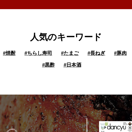
人気のキーワード
#
焼酎
#
ちらし寿司
#
たまご
#
長ねぎ
#
豚肉
#
黒酢
#
日本酒