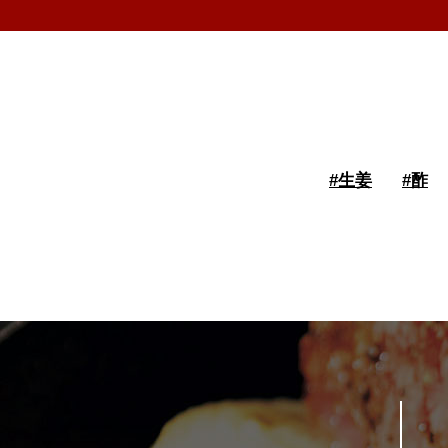
#
生姜
#
酢