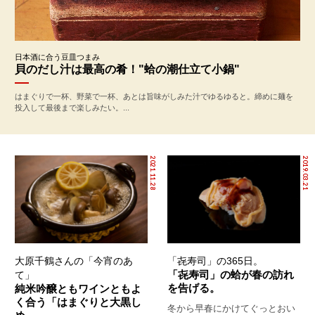
日本酒に合う豆皿つまみ
貝のだし汁は最高の肴！"蛤の潮仕立て小鍋"
はまぐりで一杯、野菜で一杯、あとは旨味がしみた汁でゆるゆると。締めに麺を
投入して最後まで楽しみたい。...
2021.11.28
2019.03.21
大原千鶴さんの「今宵のあ
「㐂寿司」の365日。
「㐂寿司」の蛤が春の訪れ
て」
を告げる。
純米吟醸ともワインともよ
く合う「はまぐりと大黒し
冬から早春にかけてぐっとおい