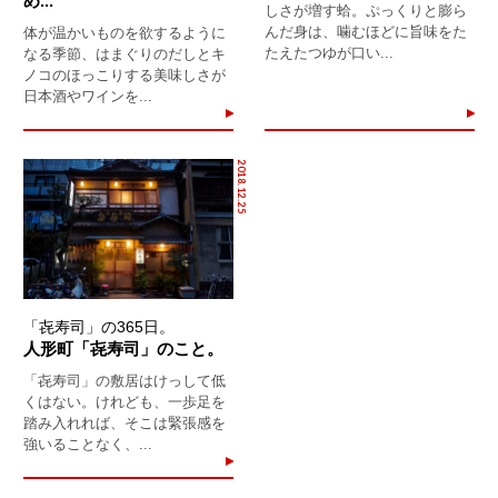
め...
しさが増す蛤。ぷっくりと膨ら
んだ身は、噛むほどに旨味をた
体が温かいものを欲するように
たえたつゆが口い...
なる季節、はまぐりのだしとキ
ノコのほっこりする美味しさが
日本酒やワインを...
2018.12.25
「㐂寿司」の365日。
人形町「㐂寿司」のこと。
「㐂寿司」の敷居はけっして低
くはない。けれども、一歩足を
踏み入れれば、そこは緊張感を
強いることなく、...