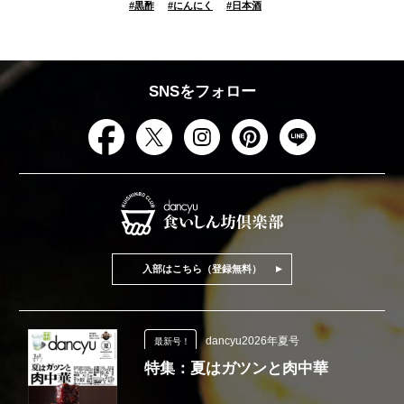
#
黒酢
#
にんにく
#
日本酒
SNSをフォロー
入部はこちら（登録無料）
dancyu2026年夏号
最新号！
特集：夏はガツンと肉中華