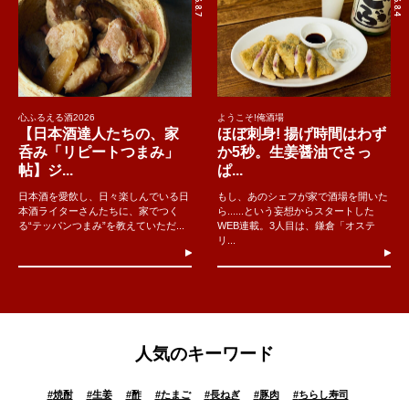
心ふるえる酒2026
ようこそ!俺酒場
【日本酒達人たちの、家
ほぼ刺身! 揚げ時間はわず
呑み「リピートつまみ」
か5秒。生姜醤油でさっ
帖】ジ...
ぱ...
日本酒を愛飲し、日々楽しんでいる日
もし、あのシェフが家で酒場を開いた
本酒ライターさんたちに、家でつく
ら......という妄想からスタートした
る“テッパンつまみ”を教えていただ...
WEB連載。3人目は、鎌倉「オステ
リ...
人気のキーワード
#
焼酎
#
生姜
#
酢
#
たまご
#
長ねぎ
#
豚肉
#
ちらし寿司