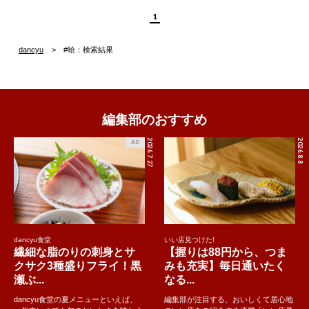
1
dancyu
#蛤：検索結果
編集部のおすすめ
2026.7.27
2026.8.8
AD
dancyu食堂
いい店見つけた!
繊細な脂のりの刺身とサ
【握りは88円から、つま
クサク3種盛りフライ！黒
みも充実】毎日通いたく
瀬ぶ...
なる...
dancyu食堂の夏メニューといえば、
編集部が注目する、おいしくて居心地