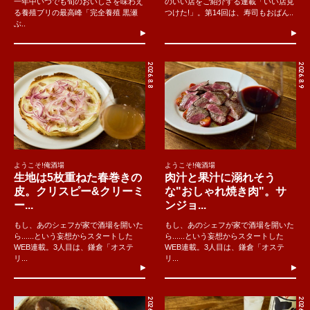
一年中いつでも旬のおいしさを味わえ
のいい店をご紹介する連載「いい店見
る養殖ブリの最高峰「完全養殖 黒瀬
つけた!」。第14回は、寿司もおばん..
ぶ..
2026.8.8
2026.8.9
ようこそ!俺酒場
ようこそ!俺酒場
生地は5枚重ねた春巻きの
肉汁と果汁に溺れそう
皮。クリスピー&クリーミ
な"おしゃれ焼き肉"。サ
ー...
ンジョ...
もし、あのシェフが家で酒場を開いた
もし、あのシェフが家で酒場を開いた
ら......という妄想からスタートした
ら......という妄想からスタートした
WEB連載。3人目は、鎌倉「オステ
WEB連載。3人目は、鎌倉「オステ
リ...
リ...
2026.8.7
2026.8.4