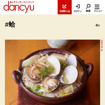
検索
メニュー
倶楽部入会
ログイン
#蛤
4
件
2023.01.16