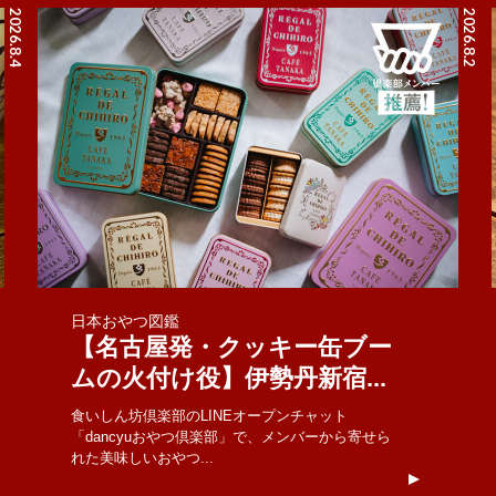
2026.8.4
2026.8.2
日本おやつ図鑑
【名古屋発・クッキー缶ブー
ムの火付け役】伊勢丹新宿...
食いしん坊倶楽部のLINEオープンチャット
「dancyuおやつ倶楽部」で、メンバーから寄せら
れた美味しいおやつ...