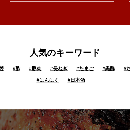
人気のキーワード
姜
#
酢
#
豚肉
#
長ねぎ
#
たまご
#
黒酢
#
#
にんにく
#
日本酒