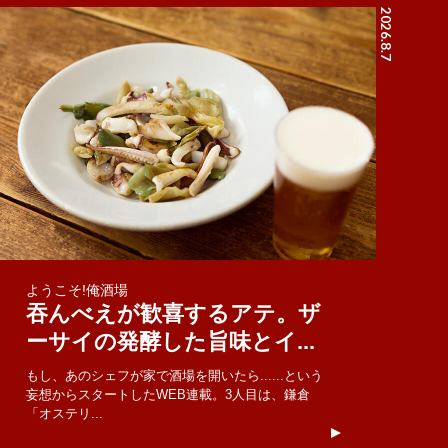
2026.8.7
ようこそ!俺酒場
吞んべえが歓喜するアテ。ザ
ーサイの発酵した旨味とイ...
もし、あのシェフが家で酒場を開いたら......という
妄想からスタートしたWEB連載。3人目は、鎌倉
「オステリ...