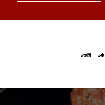
#
焼酎
#
生