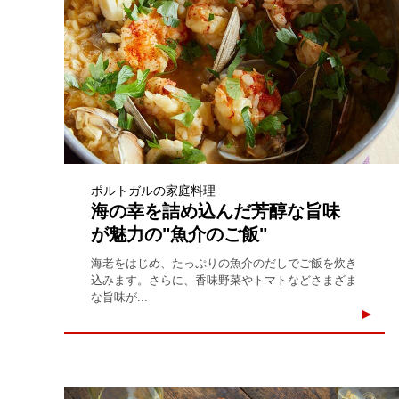
ポルトガルの家庭料理
海の幸を詰め込んだ芳醇な旨味
が魅力の"魚介のご飯"
海老をはじめ、たっぷりの魚介のだしでご飯を炊き
込みます。さらに、香味野菜やトマトなどさまざま
な旨味が...