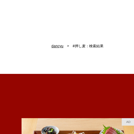
dancyu
#押し麦：検索結果
AD