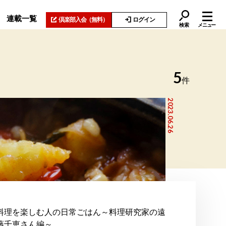
連載一覧
倶楽部入会
（無料）
ログイン
検索
メニュー
5
件
2023.06.26
料理を楽しむ人の日常ごはん～料理研究家の遠
藤千恵さん編～