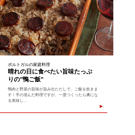
ポルトガルの家庭料理
晴れの日に食べたい旨味たっぷ
りの"鴨ご飯"
鴨肉と野菜の旨味が染み出ただしで、ご飯を炊きま
す！手の混んだ料理ですが、一度つくったら虜にな
る美味し...