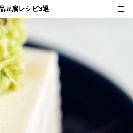
品豆腐レシピ3選
連載一覧
倶楽部入会
（無料）
ログイン
検索
メニュー