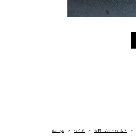
dancyu
つくる
今日、なにつくる？