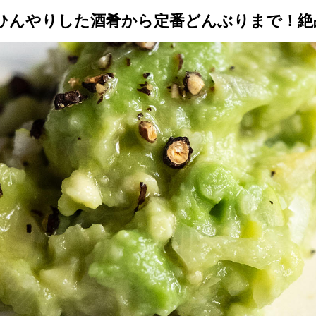
ひんやりした酒肴から定番どんぶりまで！絶
トップ
プロが教えるレシピ
厳選！店探し
食のストーリー