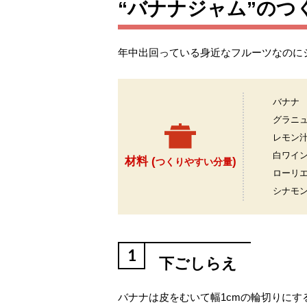
“バナナジャム”のつ
年中出回っている身近なフルーツなのに
バナナ
グラニ
レモン
白ワイ
材料 (
)
つくりやすい分量
ローリ
シナモ
1
下ごしらえ
バナナは皮をむいて幅1cmの輪切りにす