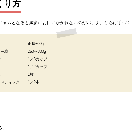
くり方
ジャムとなると滅多にお目にかかれないのがバナナ。ならば手づく
正味600g
ュー糖
250〜300g
汁
1／3カップ
ン
1／2カップ
エ
1枚
ンスティック
1／2本
る。