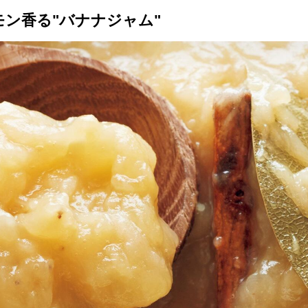
モン香る"バナナジャム"
トップ
プロが教えるレシピ
厳選！店探し
食のストーリー