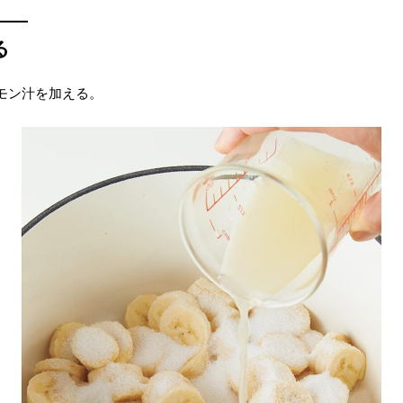
る
モン汁を加える。