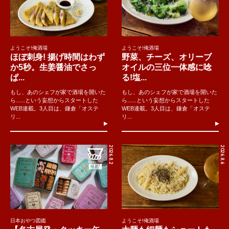
ようこそ!俺酒場
ようこそ!俺酒場
ほぼ刺身! 揚げ時間はわず
野菜、チーズ、オリーブ
か5秒。生姜醤油でさっ
オイルの三位一体感に唸
ぱ...
る!塩...
もし、あのシェフが家で酒場を開いた
もし、あのシェフが家で酒場を開いた
ら......という妄想からスタートした
ら......という妄想からスタートした
WEB連載。3人目は、鎌倉「オステ
WEB連載。3人目は、鎌倉「オステ
リ...
リ...
2026.8.2
2026.8.6
日本おやつ図鑑
ようこそ!俺酒場