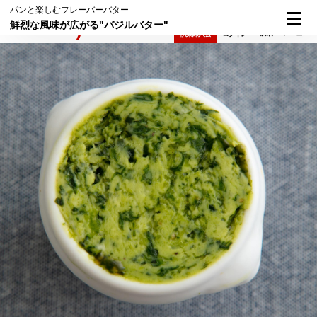
パンと楽しむフレーバーバター
鮮烈な風味が広がる"バジルバター"
検索
メニュー
倶楽部入会
ログイン