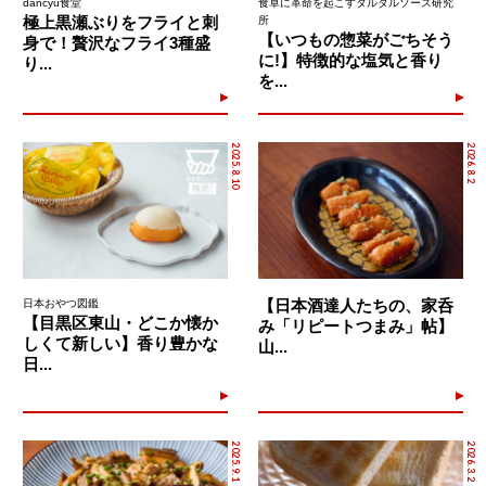
dancyu食堂
食卓に革命を起こすタルタルソース研究
極上黒瀬ぶりをフライと刺
所
【いつもの惣菜がごちそう
身で！贅沢なフライ3種盛
に!】特徴的な塩気と香り
り...
を...
2025.8.10
2026.8.2
【日本酒達人たちの、家呑
日本おやつ図鑑
【目黒区東山・どこか懐か
み「リピートつまみ」帖】
しくて新しい】香り豊かな
山...
日...
2025.9.1
2026.3.2