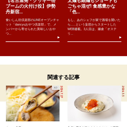
【名古屋発・クッキー缶
太麺も細麺もショートも
ブームの火付け役】伊勢
ごちゃ混ぜ! 食感豊かな
丹新宿...
「色...
食いしん坊倶楽部のLINEオープンチャ
もし、あのシェフが家で酒場を開いた
ット「dancyuおやつ倶楽部」で、メ
ら......という妄想からスタートした
ンバーから寄せられた美味しいおや
WEB連載。3人目は、鎌倉「オステ
つ...
リ...
関連する記事
2026.7.27
2026.5.5
AD