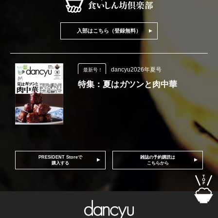
入部はこちら（登録無料）
dancyu2026年夏号
最新号！
特集：夏はガツンと肉中華
PRESIDENT Storeで
雑誌の予約購読は
購入する
こちらから