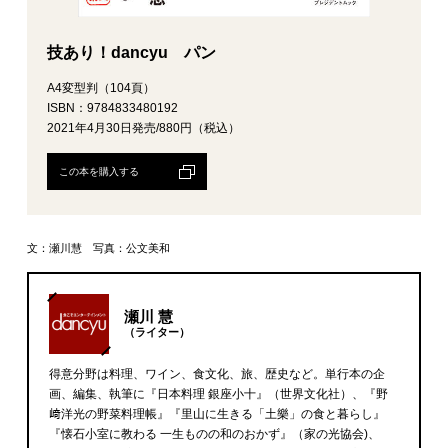
技あり！dancyu パン
A4変型判（104頁）
ISBN：9784833480192
2021年4月30日発売/880円（税込）
この本を購入する
文：瀬川慧 写真：公文美和
瀬川 慧
（ライター）
得意分野は料理、ワイン、食文化、旅、歴史など。単行本の企
画、編集、執筆に『日本料理 銀座小十』（世界文化社）、『野
﨑洋光の野菜料理帳』『里山に生きる「土樂」の食と暮らし』
『懐石小室に教わる 一生ものの和のおかず』（家の光協会)、