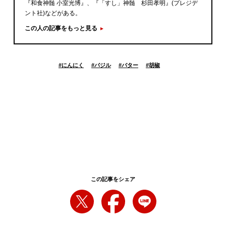
『和食神髄 小室光博』、『「すし」神髄 杉田孝明』(プレジデ
ント社)などがある。
この人の記事をもっと見る
#
にんにく
#
バジル
#
バター
#
胡椒
この記事をシェア