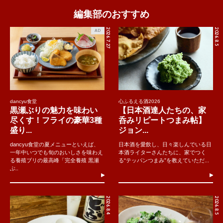
編集部のおすすめ
2026.7.27
2026.8.5
AD
dancyu食堂
心ふるえる酒2026
黒瀬ぶりの魅力を味わい
【日本酒達人たちの、家
尽くす！フライの豪華3種
呑みリピートつまみ帖】
盛り...
ジョン...
dancyu食堂の夏メニューといえば、
日本酒を愛飲し、日々楽しんでいる日
一年中いつでも旬のおいしさを味わえ
本酒ライターさんたちに、家でつく
る養殖ブリの最高峰「完全養殖 黒瀬
る“テッパンつまみ”を教えていただ...
ぶ..
2026.8.4
2026.8.5