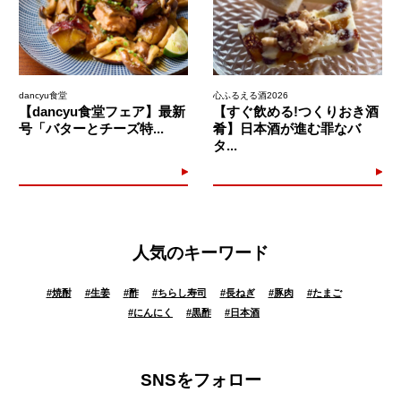
dancyu食堂
心ふるえる酒2026
【dancyu食堂フェア】最新
【すぐ飲める!つくりおき酒
号「バターとチーズ特...
肴】日本酒が進む罪なバ
タ...
人気のキーワード
#
焼酎
#
生姜
#
酢
#
ちらし寿司
#
長ねぎ
#
豚肉
#
たまご
#
にんにく
#
黒酢
#
日本酒
SNSをフォロー