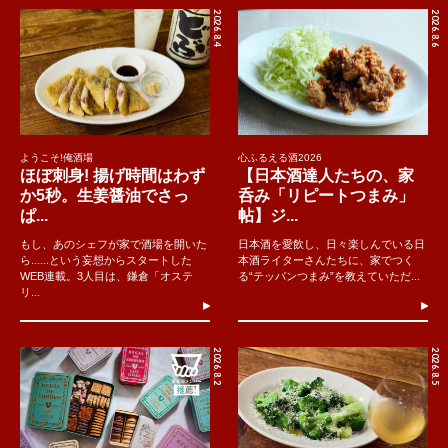
2026.8.4
2026.8.6
ようこそ!俺酒場
心ふるえる酒2026
ほぼ刺身! 揚げ時間はわず
【日本酒達人たちの、家
か5秒。生姜醤油でさっ
呑み「リピートつまみ」
ぱ...
帖】ジ...
もし、あのシェフが家で酒場を開いた
日本酒を愛飲し、日々楽しんでいる日
ら......という妄想からスタートした
本酒ライターさんたちに、家でつく
WEB連載。3人目は、鎌倉「オステ
る“テッパンつまみ”を教えていただ...
リ...
2026.8.2
2026.8.5