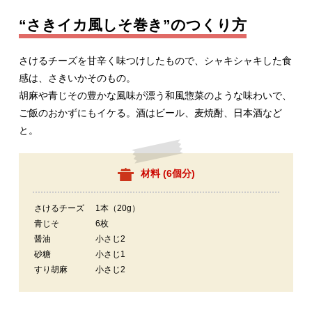
“さきイカ風しそ巻き”のつくり方
さけるチーズを甘辛く味つけしたもので、シャキシャキした食
感は、さきいかそのもの。
胡麻や青じその豊かな風味が漂う和風惣菜のような味わいで、
ご飯のおかずにもイケる。酒はビール、麦焼酎、日本酒など
と。
材料 (
6個分
)
さけるチーズ
1本（20g）
青じそ
6枚
醤油
小さじ2
砂糖
小さじ1
すり胡麻
小さじ2