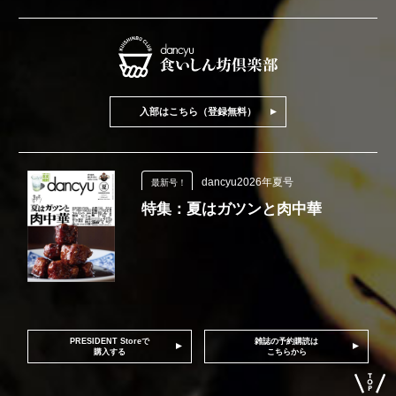
入部はこちら（登録無料）
dancyu2026年夏号
最新号！
特集：夏はガツンと肉中華
PRESIDENT Storeで
雑誌の予約購読は
購入する
こちらから