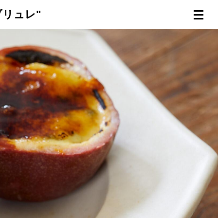
リュレ"
連載一覧
倶楽部入会
（無料）
ログイン
検索
メニュー