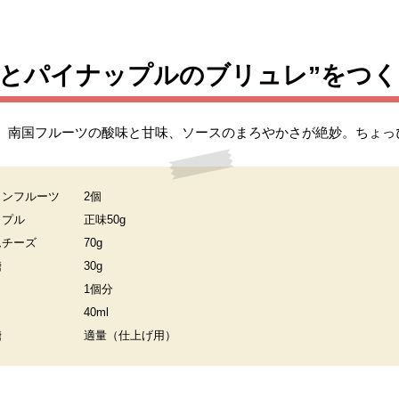
ツとパイナップルのブリュレ”をつ
。南国フルーツの酸味と甘味、ソースのまろやかさが絶妙。ちょっ
ョンフルーツ
2個
ップル
正味50g
ムチーズ
70g
糖
30g
1個分
40ml
糖
適量（仕上げ用）