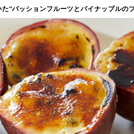
いた"パッションフルーツとパイナップルのブ
トップ
プロが教えるレシピ
厳選！店探し
食のストーリー