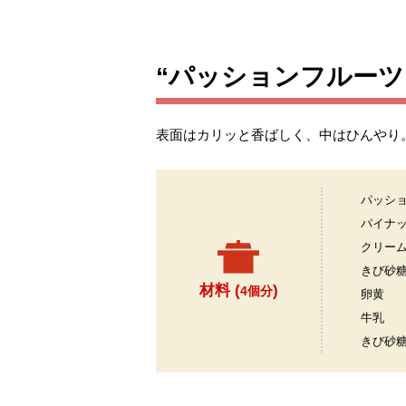
“パッションフルー
表面はカリッと香ばしく、中はひんやり
パッシ
パイナ
クリー
きび砂
材料 (
)
4個分
卵黄
牛乳
きび砂