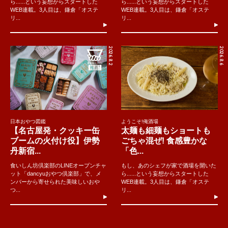
ら......という妄想からスタートした
ら......という妄想からスタートした
WEB連載。3人目は、鎌倉「オステ
WEB連載。3人目は、鎌倉「オステ
リ...
リ...
2026.8.2
2026.8.6
日本おやつ図鑑
ようこそ!俺酒場
【名古屋発・クッキー缶
太麺も細麺もショートも
ブームの火付け役】伊勢
ごちゃ混ぜ! 食感豊かな
丹新宿...
「色...
食いしん坊倶楽部のLINEオープンチャ
もし、あのシェフが家で酒場を開いた
ット「dancyuおやつ倶楽部」で、メ
ら......という妄想からスタートした
ンバーから寄せられた美味しいおや
WEB連載。3人目は、鎌倉「オステ
つ...
リ...