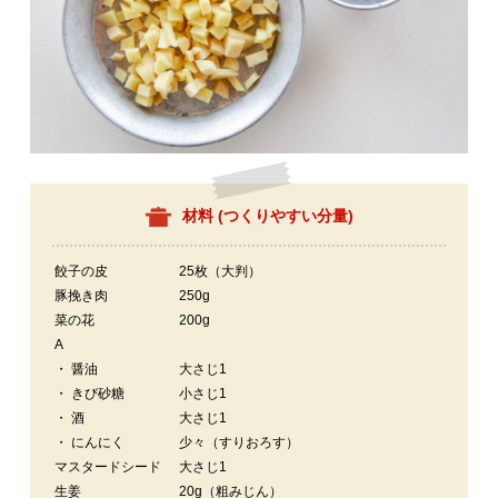
材料 (
つくりやすい分量
)
餃子の皮
25枚（大判）
豚挽き肉
250g
菜の花
200g
A
・ 醤油
大さじ1
・ きび砂糖
小さじ1
・ 酒
大さじ1
・ にんにく
少々（すりおろす）
マスタードシード
大さじ1
生姜
20g（粗みじん）