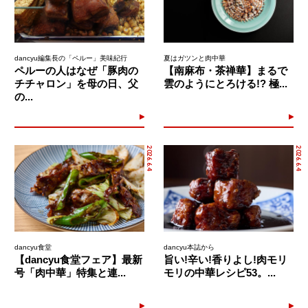
dancyu編集長の「ペルー」美味紀行
夏はガツンと肉中華
ペルーの人はなぜ「豚肉の
【南麻布・茶禅華】まるで
チチャロン」を母の日、父
雲のようにとろける!? 極...
の...
2026.6.4
2026.6.4
dancyu食堂
dancyu本誌から
【dancyu食堂フェア】最新
旨い!辛い!香りよし!肉モリ
号「肉中華」特集と連...
モリの中華レシピ53。...