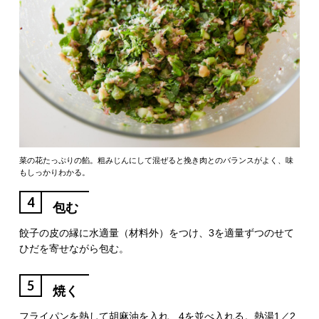
菜の花たっぷりの餡。粗みじんにして混ぜると挽き肉とのバランスがよく、味
もしっかりわかる。
4
包む
餃子の皮の縁に水適量（材料外）をつけ、3を適量ずつのせて
ひだを寄せながら包む。
5
焼く
フライパンを熱して胡麻油を入れ、4を並べ入れる。熱湯1／2