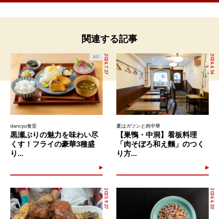
関連する記事
2026.7.27
2026.6.16
AD
dancyu食堂
夏はガツンと肉中華
黒瀬ぶりの魅力を味わい尽
【巣鴨・中洞】看板料理
くす！フライの豪華3種盛
「肉そぼろ和え麵」のつく
り...
り方...
2025.9.27
2026.6.20