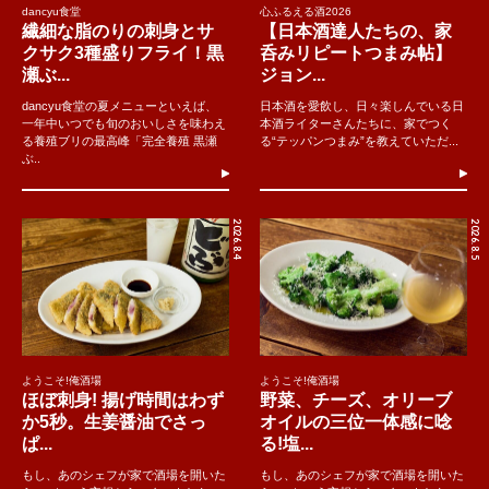
dancyu食堂
心ふるえる酒2026
繊細な脂のりの刺身とサ
【日本酒達人たちの、家
クサク3種盛りフライ！黒
呑みリピートつまみ帖】
瀬ぶ...
ジョン...
dancyu食堂の夏メニューといえば、
日本酒を愛飲し、日々楽しんでいる日
一年中いつでも旬のおいしさを味わえ
本酒ライターさんたちに、家でつく
る養殖ブリの最高峰「完全養殖 黒瀬
る“テッパンつまみ”を教えていただ...
ぶ..
2026.8.4
2026.8.5
ようこそ!俺酒場
ようこそ!俺酒場
ほぼ刺身! 揚げ時間はわず
野菜、チーズ、オリーブ
か5秒。生姜醤油でさっ
オイルの三位一体感に唸
ぱ...
る!塩...
もし、あのシェフが家で酒場を開いた
もし、あのシェフが家で酒場を開いた