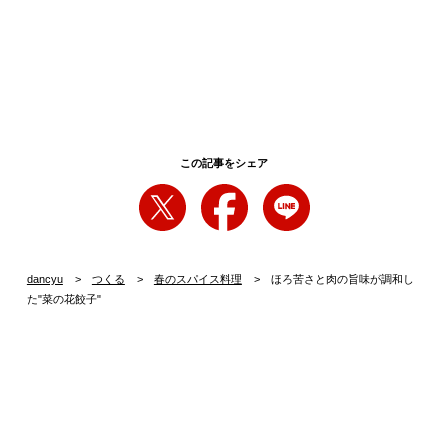
この記事をシェア
dancyu
つくる
春のスパイス料理
ほろ苦さと肉の旨味が調和し
た"菜の花餃子"