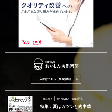
入部はこちら（登録無料）
dancyu2026年夏号
最新号！
特集：夏はガツンと肉中華