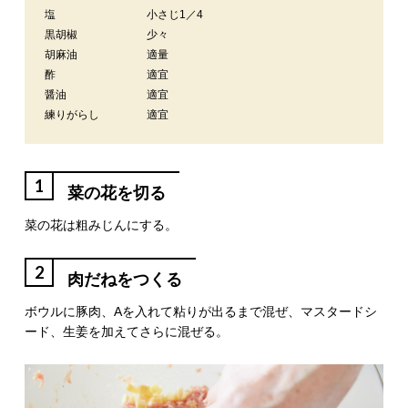
塩
小さじ1／4
黒胡椒
少々
胡麻油
適量
酢
適宜
醤油
適宜
練りがらし
適宜
1
菜の花を切る
菜の花は粗みじんにする。
2
肉だねをつくる
ボウルに豚肉、Aを入れて粘りが出るまで混ぜ、マスタードシ
ード、生姜を加えてさらに混ぜる。