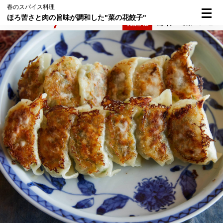
春のスパイス料理
ほろ苦さと肉の旨味が調和した"菜の花餃子"
検索
メニュー
倶楽部入会
ログイン