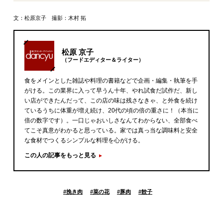
文：松原京子 撮影：木村 拓
松原 京子
（フードエディター＆ライター）
食をメインとした雑誌や料理の書籍などで企画・編集・執筆を手
がける。この業界に入って早うん十年、やれ試食だ試作だ、新し
い店ができたんだって、この店の味は残さなきゃ、と外食を続け
ているうちに体重が増え続け、20代の頃の倍の重さに！（本当に
倍の数字です）。一口じゃおいしさなんてわからない、全部食べ
てこそ真意がわかると思っている。家では真っ当な調味料と安全
な食材でつくるシンプルな料理を心がける。
この人の記事をもっと見る
#
挽き肉
#
菜の花
#
豚肉
#
餃子