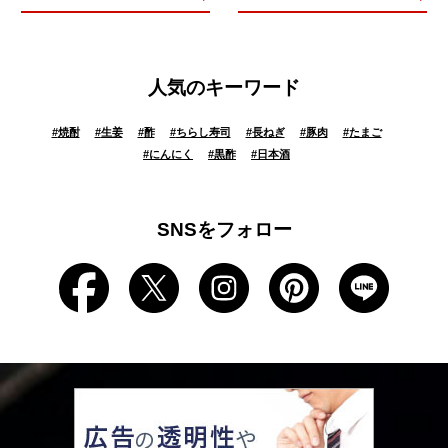
人気のキーワード
#
焼酎
#
生姜
#
酢
#
ちらし寿司
#
長ねぎ
#
豚肉
#
たまご
#
にんにく
#
黒酢
#
日本酒
SNSをフォロー