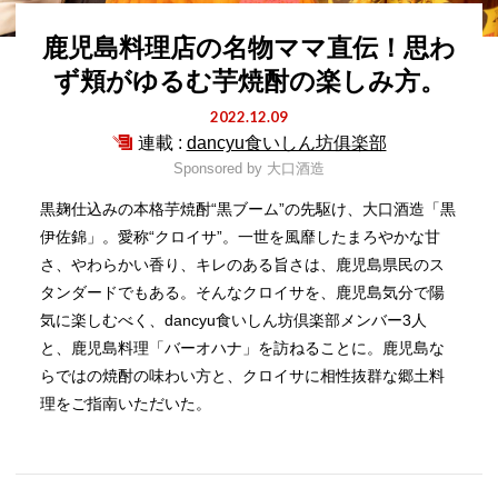
鹿児島料理店の名物ママ直伝！思わ
ず頬がゆるむ芋焼酎の楽しみ方。
2022.12.09
連載 :
dancyu食いしん坊俱楽部
Sponsored by
大口酒造
黒麹仕込みの本格芋焼酎“黒ブーム”の先駆け、大口酒造「黒
伊佐錦」。愛称“クロイサ”。一世を風靡したまろやかな甘
さ、やわらかい香り、キレのある旨さは、鹿児島県民のス
タンダードでもある。そんなクロイサを、鹿児島気分で陽
気に楽しむべく、dancyu食いしん坊倶楽部メンバー3人
と、鹿児島料理「バーオハナ」を訪ねることに。鹿児島な
らではの焼酎の味わい方と、クロイサに相性抜群な郷土料
理をご指南いただいた。