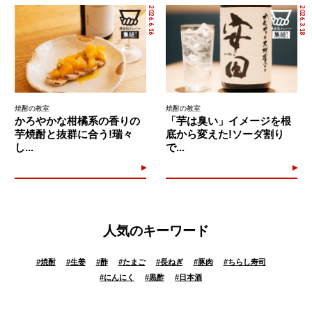
2026.6.16
2026.3.18
焼酎の教室
焼酎の教室
かろやかな柑橘系の香りの
「芋は臭い」イメージを根
芋焼酎と抜群に合う!瑞々
底から変えた!ソーダ割り
し...
で...
人気のキーワード
#
焼酎
#
生姜
#
酢
#
たまご
#
長ねぎ
#
豚肉
#
ちらし寿司
#
にんにく
#
黒酢
#
日本酒