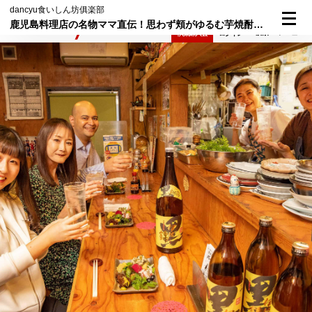
dancyu食いしん坊俱楽部
鹿児島料理店の名物ママ直伝！思わず頬がゆるむ芋焼酎の楽しみ方。
検索
メニュー
倶楽部入会
ログイン