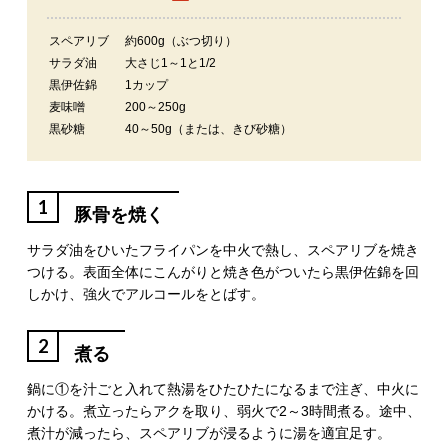
スペアリブ
約600g（ぶつ切り）
サラダ油
大さじ1～1と1/2
黒伊佐錦
1カップ
麦味噌
200～250g
黒砂糖
40～50g（または、きび砂糖）
1
豚骨を焼く
サラダ油をひいたフライパンを中火で熱し、スペアリブを焼き
つける。表面全体にこんがりと焼き色がついたら黒伊佐錦を回
しかけ、強火でアルコールをとばす。
2
煮る
鍋に①を汁ごと入れて熱湯をひたひたになるまで注ぎ、中火に
かける。煮立ったらアクを取り、弱火で2～3時間煮る。途中、
煮汁が減ったら、スペアリブが浸るように湯を適宜足す。