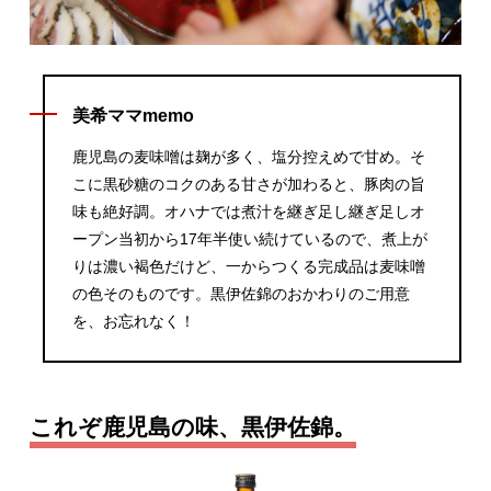
美希ママmemo
鹿児島の麦味噌は麹が多く、塩分控えめで甘め。そ
こに黒砂糖のコクのある甘さが加わると、豚肉の旨
味も絶好調。オハナでは煮汁を継ぎ足し継ぎ足しオ
ープン当初から17年半使い続けているので、煮上が
りは濃い褐色だけど、一からつくる完成品は麦味噌
の色そのものです。黒伊佐錦のおかわりのご用意
を、お忘れなく！
これぞ鹿児島の味、黒伊佐錦。