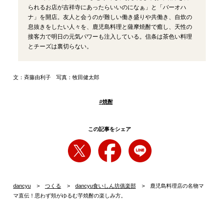
られるお店が吉祥寺にあったらいいのになぁ」と「バーオハ
ナ」を開店。友人と会うのが難しい働き盛りや共働き、自炊の
息抜きをしたい人々を、鹿児島料理と薩摩焼酎で癒し、天性の
接客力で明日の元気パワーも注入している。信条は茶色い料理
とチーズは裏切らない。
文：斉藤由利子 写真：牧田健太郎
#
焼酎
この記事をシェア
dancyu
つくる
dancyu食いしん坊俱楽部
鹿児島料理店の名物マ
マ直伝！思わず頬がゆるむ芋焼酎の楽しみ方。