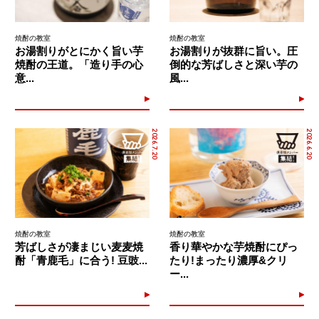
焼酎の教室
焼酎の教室
お湯割りがとにかく旨い芋
お湯割りが抜群に旨い。圧
焼酎の王道。「造り手の心
倒的な芳ばしさと深い芋の
意...
風...
2026.7.20
2026.6.20
焼酎の教室
焼酎の教室
芳ばしさが凄まじい麦麦焼
香り華やかな芋焼酎にぴっ
酎「青鹿毛」に合う! 豆豉...
たり!まったり濃厚&クリ
ー...