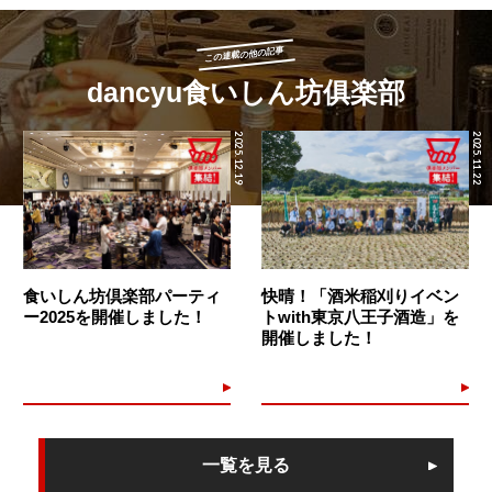
この連載の他の記事
dancyu食いしん坊俱楽部
2025.12.19
2025.11.22
食いしん坊倶楽部パーティ
快晴！「酒米稲刈りイベン
ー2025を開催しました！
トwith東京八王子酒造」を
開催しました！
一覧を見る