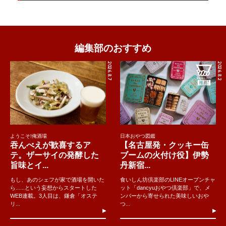
編集部のおすすめ
2026.8.7
2026.8.2
ようこそ!俺酒場
日本おやつ図鑑
吞んべえが歓喜するア
【名古屋発・クッキー缶
テ。ザーサイの発酵した
ブームの火付け役】伊勢
旨味とイ...
丹新宿...
もし、あのシェフが家で酒場を開いた
食いしん坊倶楽部のLINEオープンチャ
ら......という妄想からスタートした
ット「dancyuおやつ倶楽部」で、メ
WEB連載。3人目は、鎌倉「オステ
ンバーから寄せられた美味しいおや
リ...
つ...