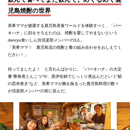
児島焼酎の世界
美希ママが披露する鹿児島美食ワールドを体験すべく、「バー
オハナ」に顔をそろえたのは、焼酎を愛してやまないという
dancyu食いしん坊倶楽部メンバーの3人。
「美希ママ！ 鹿児島流の焼酎と肴の組み合わせをおしえてく
ださい！」
待ってましたよ！ と言わんばかりに、「バーオハナ」の大定
番“豚角煮とんこつ”や、黒伊佐錦でじっくり煮込んだという“鯖
の昆布巻き”など、美希ママが腕を振るった鹿児島料理の数々
が倶楽部メンバーの前に並んだ。