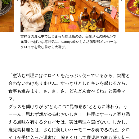
吉祥寺の真ん中ではじまった鹿児島の会。美希さんの朗らかで
元気いっぱいな雰囲気に、dancyu食いしん坊倶楽部メンバーは
クロイサを飲む前から大喜び。
「煮込む料理にはクロイサをたっぷり使っているから、焼酎と
合わないわけありません。すっきりとしたキレを感じるから、
食事も進みます。さ、さ、さ、どんどん食べてね」と美希マ
マ。
グラスを傾けながら“とんこつ”“昆布巻き”とともに味わう。う
ーーん、思わず頬がゆるむおいしさ！ 料理にすーっと寄り添
える風味を有するクロイサは、実は料理を選ばない。しかし、
鹿児島料理とは、さらに美しいハーモニーを奏でるのだ。クロ
イサが手に入った週末は、腕まくりして鹿児島の肴も張り切っ