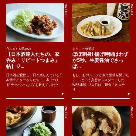
2026.8.6
2026.8.4
心ふるえる酒2026
ようこそ!俺酒場
【日本酒達人たちの、家
ほぼ刺身! 揚げ時間はわず
呑み「リピートつまみ」
か5秒。生姜醤油でさっ
帖】ジ...
ぱ...
日本酒を愛飲し、日々楽しんでいる日
もし、あのシェフが家で酒場を開いた
本酒ライターさんたちに、家でつく
ら......という妄想からスタートした
る“テッパンつまみ”を教えていただ...
WEB連載。3人目は、鎌倉「オステ
リ...
2026.8.5
2026.8.7