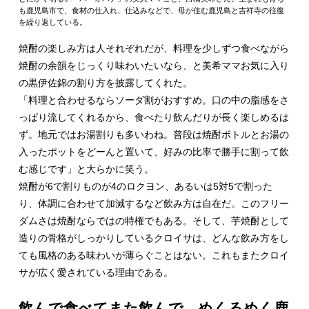
も鹿児島市で、食材の仕入れ、仕込みなどで、母が住む鹿児島と吉祥寺の往復
を繰り返している。
焼酎の楽しみ方は人それぞれだが、料理を少しずつ食べながら
焼酎の余韻をじっくり味わいたいなら、と美希ママお気に入り
の黒伊佐錦の割り方を披露してくれた。
「料理と合わせるならソーダ割がおすすめ。口の中の脂感をさ
っぱり流してくれるから、食べたり飲んだりが長く楽しめるは
ず。地元ではお湯割りも多いわね。普段は焼酎ボトルとお湯の
入ったポットをどーんと置いて、好みの比率で勝手に割って飲
む感じです」と大らかに笑う。
焼酎が6で割りものが4のロクヨン、あるいは5対5で割った
り、体調に合わせて加減するなど飲み方は自在だ。このフリー
ダムさは焼酎ならではの特権でもある。そして、芋焼酎として
造りの骨格がしっかりしているクロイサは、どんな飲み方をし
ても風格のある味わいが薄らぐことはない。これもまたクロイ
サが広く愛されている理由である。
飲んで食べてまた飲んで。めくるめく鹿