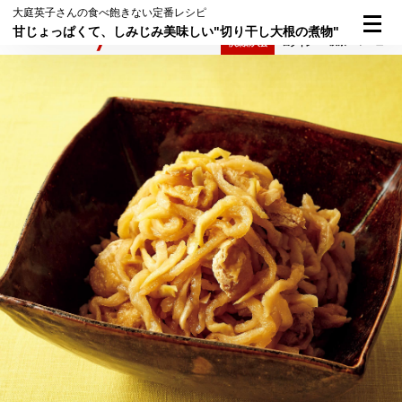
大庭英子さんの食べ飽きない定番レシピ
甘じょっぱくて、しみじみ美味しい"切り干し大根の煮物"
検索
メニュー
倶楽部入会
ログイン