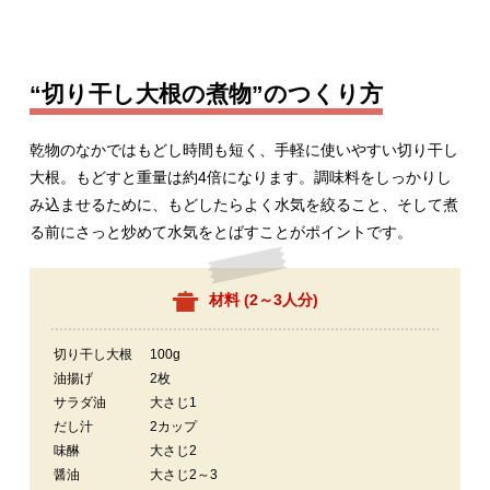
“切り干し大根の煮物”のつくり方
乾物のなかではもどし時間も短く、手軽に使いやすい切り干し
大根。もどすと重量は約4倍になります。調味料をしっかりし
み込ませるために、もどしたらよく水気を絞ること、そして煮
る前にさっと炒めて水気をとばすことがポイントです。
材料 (
2～3人分
)
切り干し大根
100g
油揚げ
2枚
サラダ油
大さじ1
だし汁
2カップ
味醂
大さじ2
醤油
大さじ2～3