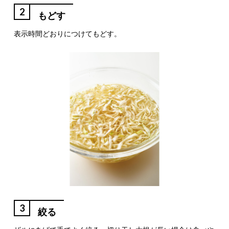
2
もどす
表示時間どおりにつけてもどす。
3
絞る