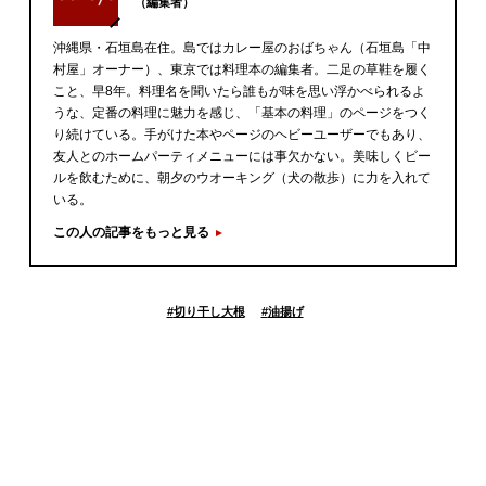
（編集者）
沖縄県・石垣島在住。島ではカレー屋のおばちゃん（石垣島「中
村屋」オーナー）、東京では料理本の編集者。二足の草鞋を履く
こと、早8年。料理名を聞いたら誰もが味を思い浮かべられるよ
うな、定番の料理に魅力を感じ、「基本の料理」のページをつく
り続けている。手がけた本やページのヘビーユーザーでもあり、
友人とのホームパーティメニューには事欠かない。美味しくビー
ルを飲むために、朝夕のウオーキング（犬の散歩）に力を入れて
いる。
この人の記事をもっと見る
#
切り干し大根
#
油揚げ