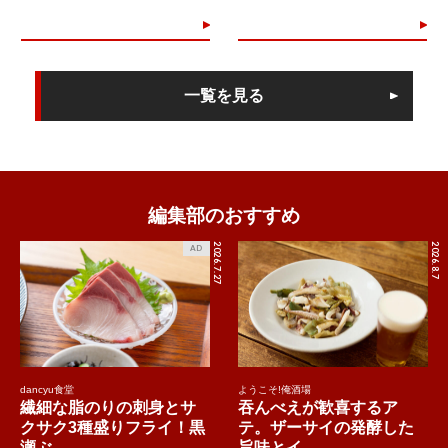
一覧を見る
編集部のおすすめ
2026.7.27
2026.8.7
AD
dancyu食堂
ようこそ!俺酒場
繊細な脂のりの刺身とサ
吞んべえが歓喜するア
クサク3種盛りフライ！黒
テ。ザーサイの発酵した
瀬ぶ...
旨味とイ...