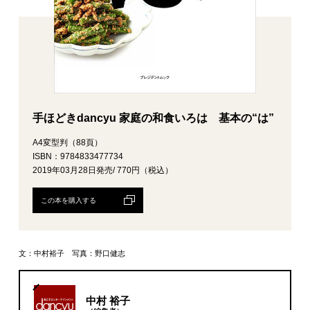
手ほどきdancyu 家庭の和食いろは 基本の“は”
A4変型判（88頁）
ISBN：9784833477734
2019年03月28日発売/ 770円（税込）
この本を購入する
文：中村裕子 写真：野口健志
中村 裕子