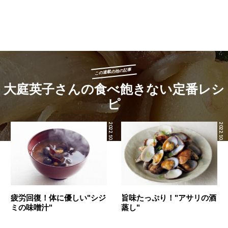
この連載の他の記事
大庭英子さんの食べ飽きない定番レシ
ピ
2022.10.22
2022.10.21
疲労回復！体に優しい"シジ
旨味たっぷり！"アサリの酒
ミの味噌汁"
蒸し"