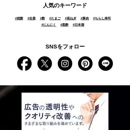
人気のキーワード
#
焼酎
#
生姜
#
酢
#
たまご
#
長ねぎ
#
豚肉
#
ちらし寿司
#
にんにく
#
黒酢
#
日本酒
SNSをフォロー