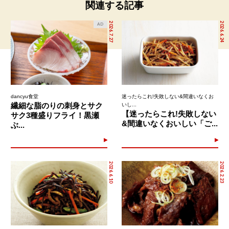
関連する記事
2026.7.27
2026.6.24
AD
dancyu食堂
迷ったらこれ!失敗しない&間違いなくお
繊細な脂のりの刺身とサク
いし...
【迷ったらこれ!失敗しない
サク3種盛りフライ！黒瀬
&間違いなくおいしい「ご...
ぶ...
2026.6.10
2026.2.23