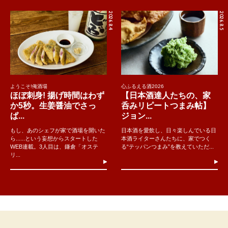
2026.8.4
2026.8.5
ようこそ!俺酒場
心ふるえる酒2026
ほぼ刺身! 揚げ時間はわず
【日本酒達人たちの、家
か5秒。生姜醤油でさっ
呑みリピートつまみ帖】
ぱ...
ジョン...
もし、あのシェフが家で酒場を開いた
日本酒を愛飲し、日々楽しんでいる日
ら......という妄想からスタートした
本酒ライターさんたちに、家でつく
WEB連載。3人目は、鎌倉「オステ
る“テッパンつまみ”を教えていただ...
リ...