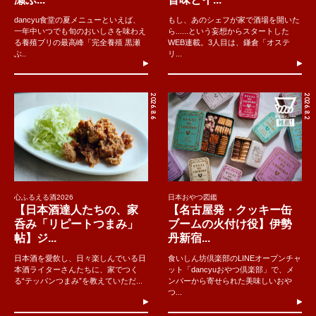
dancyu食堂の夏メニューといえば、
もし、あのシェフが家で酒場を開いた
一年中いつでも旬のおいしさを味わえ
ら......という妄想からスタートした
る養殖ブリの最高峰「完全養殖 黒瀬
WEB連載。3人目は、鎌倉「オステ
ぶ..
リ...
2026.8.6
2026.8.2
心ふるえる酒2026
日本おやつ図鑑
【日本酒達人たちの、家
【名古屋発・クッキー缶
呑み「リピートつまみ」
ブームの火付け役】伊勢
帖】ジ...
丹新宿...
日本酒を愛飲し、日々楽しんでいる日
食いしん坊倶楽部のLINEオープンチャ
本酒ライターさんたちに、家でつく
ット「dancyuおやつ倶楽部」で、メ
る“テッパンつまみ”を教えていただ...
ンバーから寄せられた美味しいおや
つ...