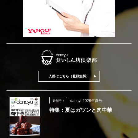
入部はこちら（登録無料）
dancyu2026年夏号
最新号！
特集：夏はガツンと肉中華