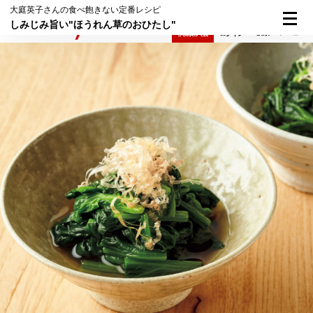
大庭英子さんの食べ飽きない定番レシピ
しみじみ旨い"ほうれん草のおひたし"
検索
メニュー
倶楽部入会
ログイン