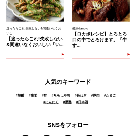
迷ったらこれ!失敗しない&間違いなくお
健康dancyu
【ロカボレシピ】とろとろ
いし...
【迷ったらこれ!失敗しない
口の中でとろけます。「牛
&間違いなくおいしい「い...
す...
人気のキーワード
#
焼酎
#
生姜
#
酢
#
ちらし寿司
#
長ねぎ
#
豚肉
#
たまご
#
にんにく
#
黒酢
#
日本酒
SNSをフォロー