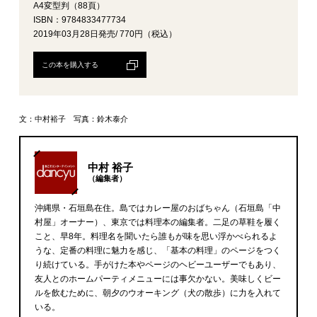
A4変型判（88頁）
ISBN：9784833477734
2019年03月28日発売/ 770円（税込）
この本を購入する
文：中村裕子 写真：鈴木泰介
中村 裕子
（編集者）
沖縄県・石垣島在住。島ではカレー屋のおばちゃん（石垣島「中
村屋」オーナー）、東京では料理本の編集者。二足の草鞋を履く
こと、早8年。料理名を聞いたら誰もが味を思い浮かべられるよ
うな、定番の料理に魅力を感じ、「基本の料理」のページをつく
り続けている。手がけた本やページのヘビーユーザーでもあり、
友人とのホームパーティメニューには事欠かない。美味しくビー
ルを飲むために、朝夕のウオーキング（犬の散歩）に力を入れて
いる。