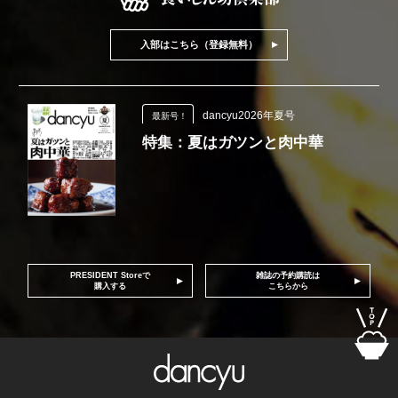
入部はこちら（登録無料）
dancyu2026年夏号
最新号！
特集：夏はガツンと肉中華
PRESIDENT Storeで
雑誌の予約購読は
購入する
こちらから