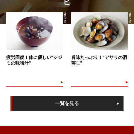
ピ
2022.10.22
2022.10.21
疲労回復！体に優しい"シジ
旨味たっぷり！"アサリの酒
ミの味噌汁"
蒸し"
一覧を見る