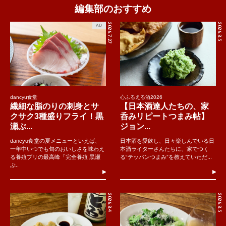
編集部のおすすめ
2026.7.27
2026.8.5
AD
dancyu食堂
心ふるえる酒2026
繊細な脂のりの刺身とサ
【日本酒達人たちの、家
クサク3種盛りフライ！黒
呑みリピートつまみ帖】
瀬ぶ...
ジョン...
dancyu食堂の夏メニューといえば、
日本酒を愛飲し、日々楽しんでいる日
一年中いつでも旬のおいしさを味わえ
本酒ライターさんたちに、家でつく
る養殖ブリの最高峰「完全養殖 黒瀬
る“テッパンつまみ”を教えていただ...
ぶ..
2026.8.4
2026.8.5