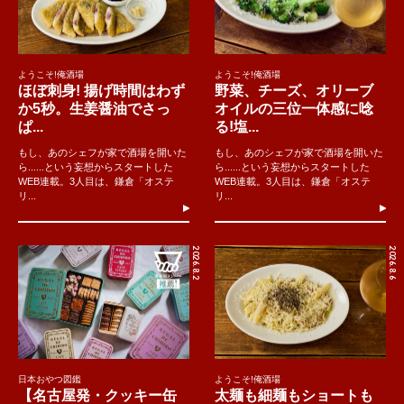
ようこそ!俺酒場
ようこそ!俺酒場
ほぼ刺身! 揚げ時間はわず
野菜、チーズ、オリーブ
か5秒。生姜醤油でさっ
オイルの三位一体感に唸
ぱ...
る!塩...
もし、あのシェフが家で酒場を開いた
もし、あのシェフが家で酒場を開いた
ら......という妄想からスタートした
ら......という妄想からスタートした
WEB連載。3人目は、鎌倉「オステ
WEB連載。3人目は、鎌倉「オステ
リ...
リ...
2026.8.2
2026.8.6
日本おやつ図鑑
ようこそ!俺酒場
【名古屋発・クッキー缶
太麺も細麺もショートも