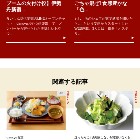
ブームの火付け役】伊勢
ごちゃ混ぜ! 食感豊かな
丹新宿...
「色...
食いしん坊倶楽部のLINEオープンチャ
もし、あのシェフが家で酒場を開いた
ット「dancyuおやつ倶楽部」で、メ
ら......という妄想からスタートした
ンバーから寄せられた美味しいおや
WEB連載。3人目は、鎌倉「オステ
つ...
リ...
関連する記事
2026.7.27
2026.7.8
AD
dancyu食堂
迷ったらこれ!失敗しない&間違いなくお