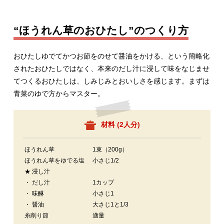
“ほうれん草のおひたし”のつくり方
おひたしゆでてかつお節をのせて醤油をかける、という簡略化
されたおひたしではなく、本来のだし汁に浸して味をなじませ
てつくるおひたしは、しみじみとおいしさを感じます。まずは
青菜のゆで方からマスター。
材料 (
2人分
)
ほうれん草
1束（200g）
ほうれん草をゆでる塩
小さじ1/2
★ 浸し汁
・ だし汁
1カップ
・ 味醂
小さじ1
・ 醤油
大さじ1と1/3
糸削り節
適量