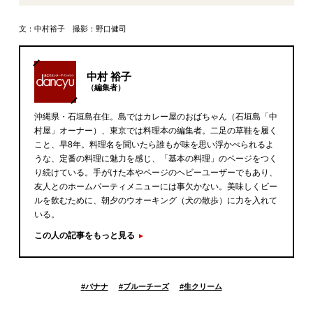
文：中村裕子 撮影：野口健司
中村 裕子
（編集者）
沖縄県・石垣島在住。島ではカレー屋のおばちゃん（石垣島「中
村屋」オーナー）、東京では料理本の編集者。二足の草鞋を履く
こと、早8年。料理名を聞いたら誰もが味を思い浮かべられるよ
うな、定番の料理に魅力を感じ、「基本の料理」のページをつく
り続けている。手がけた本やページのヘビーユーザーでもあり、
友人とのホームパーティメニューには事欠かない。美味しくビー
ルを飲むために、朝夕のウオーキング（犬の散歩）に力を入れて
いる。
この人の記事をもっと見る
#
バナナ
#
ブルーチーズ
#
生クリーム