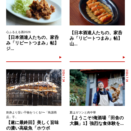
【日本酒達人たちの、家呑
心ふるえる酒2026
【日本酒達人たちの、家呑
み「リピートつまみ」帖】
み「リピートつまみ」帖】
山...
ジ...
2026.7.24
2026.7.24
刺身より旨い干物をつくる!〜「島源商
夏はガツンと肉中華
【ようこそ!俺酒場「田舎の
店」干..
【遂に最終回】美しく旨味
大鵬」1】強烈な食体験を...
の濃い高級魚「ホウボ