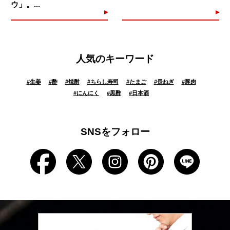
ウ」。...
人気のキーワード
#
生姜
#
酢
#
焼酎
#
ちらし寿司
#
たまご
#
長ねぎ
#
豚肉
#
にんにく
#
黒酢
#
日本酒
SNSをフォロー