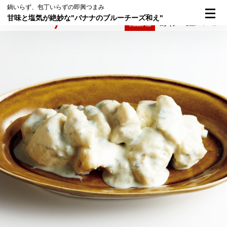
鍋いらず、包丁いらずの即興つまみ
甘味と塩気が絶妙な"バナナのブルーチーズ和え"
検索
メニュー
倶楽部入会
ログイン