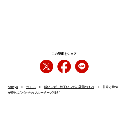
この記事をシェア
dancyu
つくる
鍋いらず、包丁いらずの即興つまみ
甘味と塩気
が絶妙な"バナナのブルーチーズ和え"