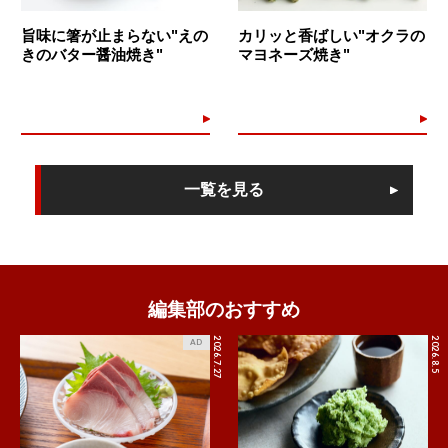
旨味に箸が止まらない"えの
カリッと香ばしい"オクラの
きのバター醤油焼き"
マヨネーズ焼き"
一覧を見る
編集部のおすすめ
2026.7.27
2026.8.5
AD