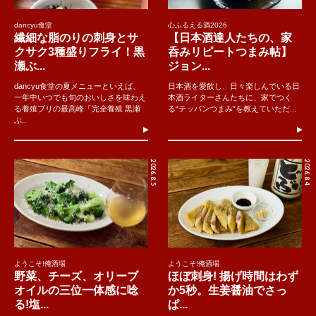
dancyu食堂
心ふるえる酒2026
繊細な脂のりの刺身とサ
【日本酒達人たちの、家
クサク3種盛りフライ！黒
呑みリピートつまみ帖】
瀬ぶ...
ジョン...
dancyu食堂の夏メニューといえば、
日本酒を愛飲し、日々楽しんでいる日
一年中いつでも旬のおいしさを味わえ
本酒ライターさんたちに、家でつく
る養殖ブリの最高峰「完全養殖 黒瀬
る“テッパンつまみ”を教えていただ...
ぶ..
2026.8.5
2026.8.4
ようこそ!俺酒場
ようこそ!俺酒場
野菜、チーズ、オリーブ
ほぼ刺身! 揚げ時間はわず
オイルの三位一体感に唸
か5秒。生姜醤油でさっ
る!塩...
ぱ...