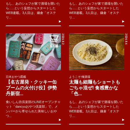
もし、あのシェフが家で酒場を開いた
もし、あのシェフが家で酒場を開いた
ら......という妄想からスタートした
ら......という妄想からスタートした
WEB連載。3人目は、鎌倉「オステ
WEB連載。3人目は、鎌倉「オステ
リ...
リ...
2026.8.2
2026.8.6
日本おやつ図鑑
ようこそ!俺酒場
【名古屋発・クッキー缶
太麺も細麺もショートも
ブームの火付け役】伊勢
ごちゃ混ぜ! 食感豊かな
丹新宿...
「色...
食いしん坊倶楽部のLINEオープンチャ
もし、あのシェフが家で酒場を開いた
ット「dancyuおやつ倶楽部」で、メ
ら......という妄想からスタートした
ンバーから寄せられた美味しいおや
WEB連載。3人目は、鎌倉「オステ
つ...
リ...