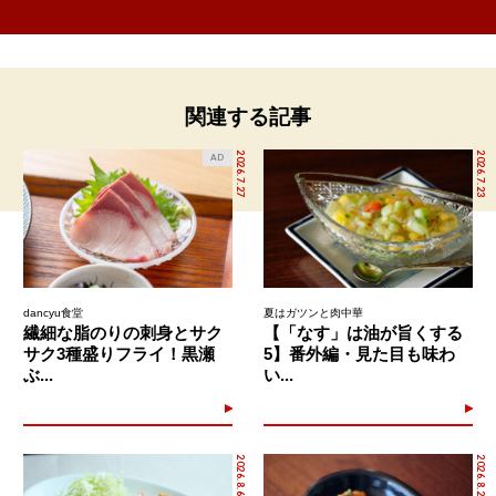
関連する記事
2026.7.27
2026.7.23
AD
dancyu食堂
夏はガツンと肉中華
繊細な脂のりの刺身とサク
【「なす」は油が旨くする
サク3種盛りフライ！黒瀬
5】番外編・見た目も味わ
ぶ...
い...
2026.8.6
2026.8.2