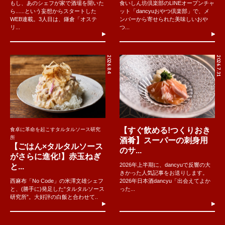
もし、あのシェフが家で酒場を開いた
食いしん坊倶楽部のLINEオープンチャ
ら......という妄想からスタートした
ット「dancyuおやつ倶楽部」で、メ
WEB連載。3人目は、鎌倉「オステ
ンバーから寄せられた美味しいおや
リ...
つ...
2026.8.4
2026.7.31
【すぐ飲める!つくりおき
食卓に革命を起こすタルタルソース研究
所
酒肴】スーパーの刺身用
【ごはん×タルタルソース
のサ...
がさらに進化!】赤玉ねぎ
2026年上半期に、dancyuで反響の大
と...
きかった人気記事をお送りします。
西麻布「No Code」の米澤文雄シェフ
2026年日本酒dancyu「出会えてよか
と、(勝手に)発足した“タルタルソース
った...
研究所”。大好評の白飯と合わせて..