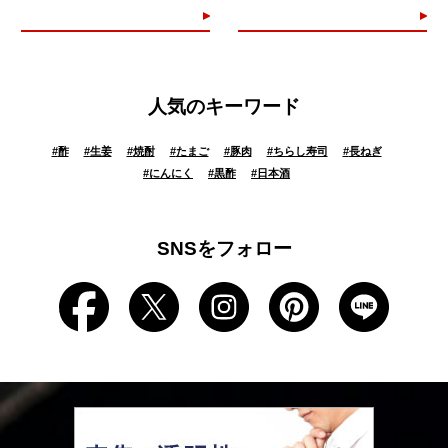
人気のキーワード
#
酢
#
生姜
#
焼酎
#
たまご
#
豚肉
#
ちらし寿司
#
長ねぎ
#
にんにく
#
黒酢
#
日本酒
SNSをフォロー