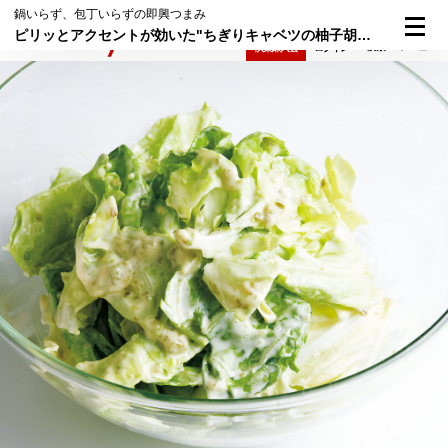
鍋いらず、包丁いらずの即興つまみ
ピリッとアクセントが効いた"ちぎりキャベツの柚子胡椒マヨ和え"
検索
メニュー
倶楽部入会
ログイン