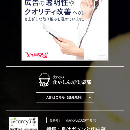
入部はこちら（登録無料）
dancyu2026年夏号
最新号！
特集：夏はガツンと肉中華