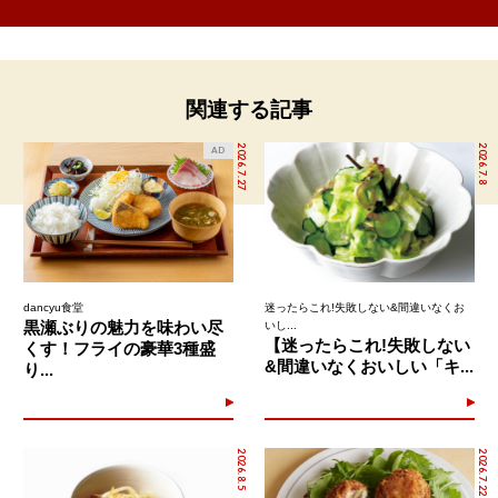
関連する記事
2026.7.27
2026.7.8
AD
dancyu食堂
迷ったらこれ!失敗しない&間違いなくお
黒瀬ぶりの魅力を味わい尽
いし...
【迷ったらこれ!失敗しない
くす！フライの豪華3種盛
&間違いなくおいしい「キ...
り...
2026.8.5
2026.7.22