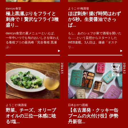
dancyu食堂
ようこそ!俺酒場
極上黒瀬ぶりをフライと
ほぼ刺身! 揚げ時間はわず
刺身で！贅沢なフライ3種
か5秒。生姜醤油でさっ
盛り...
ぱ...
dancyu食堂の夏メニューといえば、
もし、あのシェフが家で酒場を開いた
一年中いつでも旬のおいしさを味わえ
ら......という妄想からスタートした
る養殖ブリの最高峰「完全養殖 黒瀬
WEB連載。3人目は、鎌倉「オステ
ぶ..
リ...
2026.8.5
2026.8.2
ようこそ!俺酒場
日本おやつ図鑑
野菜、チーズ、オリーブ
【名古屋発・クッキー缶
オイルの三位一体感に唸
ブームの火付け役】伊勢
る!塩...
丹新宿...