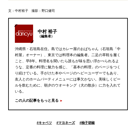
文：中村裕子 撮影：野口健司
中村 裕子
（編集者）
沖縄県・石垣島在住。島ではカレー屋のおばちゃん（石垣島「中
村屋」オーナー）、東京では料理本の編集者。二足の草鞋を履く
こと、早8年。料理名を聞いたら誰もが味を思い浮かべられるよ
うな、定番の料理に魅力を感じ、「基本の料理」のページをつく
り続けている。手がけた本やページのヘビーユーザーでもあり、
友人とのホームパーティメニューには事欠かない。美味しくビー
ルを飲むために、朝夕のウオーキング（犬の散歩）に力を入れて
いる。
この人の記事をもっと見る
#
キャベツ
#
マヨネーズ
#
柚子胡椒