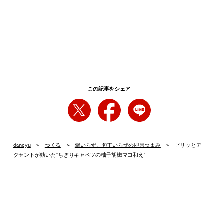
この記事をシェア
dancyu
つくる
鍋いらず、包丁いらずの即興つまみ
ピリッとア
クセントが効いた"ちぎりキャベツの柚子胡椒マヨ和え"