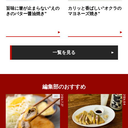
旨味に箸が止まらない"えの
カリッと香ばしい"オクラの
きのバター醤油焼き"
マヨネーズ焼き"
一覧を見る
編集部のおすすめ
2026.7.27
2026.8.4
AD